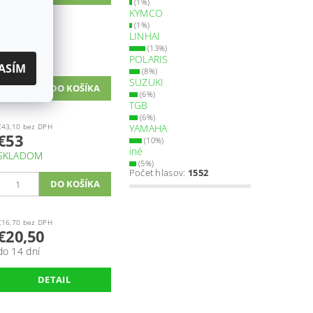
(1%)
KYMCO
(1%)
€14,10 bez DPH
LINHAI
€17,30
(13%)
POLARIS
SKLADOM
ASÍM
(8%)
SUZUKI
(6%)
TGB
(6%)
€43,10 bez DPH
YAMAHA
€53
(10%)
iné
SKLADOM
(5%)
Počet hlasov:
1552
€16,70 bez DPH
€20,50
do 14 dní
DETAIL