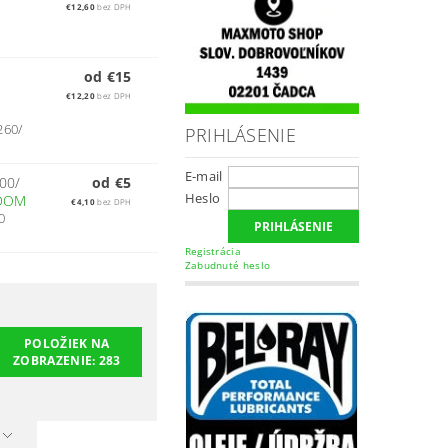
€12,60
bez DPH
,
od €15
€12,20
bez DPH
260/
PRIHLÁSENIE
E-mail
00/
od €5
Heslo
DOM
€4,10
bez DPH
0
Registrácia
Zabudnuté heslo
POLOŽIEK NA
ZOBRAZENIE:
283