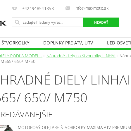
info@maxmoto.sk
+421948541858
E ŠTVORKOLKY
DOPLNKY PRE ATV, UTV
LED OSVET
DIELY PODĽA MODELU
Náhradné diely na štvorkolky LINHAI
Náhra
 M565/ 650/ M750
HRADNÉ DIELY LINHAI
65/ 650/ M750
PREDÁVANEJŠIE
MOTOROVÝ OLEJ PRE ŠTVORKOLKY MAXIMA ATV PREMIUM