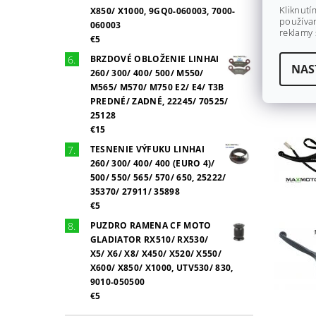
Kliknutí
X850/ X1000, 9GQ0-060003, 7000-
používan
060003
reklamy 
€5
BRZDOVÉ OBLOŽENIE LINHAI
NAS
260/ 300/ 400/ 500/ M550/
M565/ M570/ M750 E2/ E4/ T3B
PREDNÉ/ ZADNÉ, 22245/ 70525/
25128
€15
TESNENIE VÝFUKU LINHAI
260/ 300/ 400/ 400 (EURO 4)/
500/ 550/ 565/ 570/ 650, 25222/
35370/ 27911/ 35898
€5
PUZDRO RAMENA CF MOTO
GLADIATOR RX510/ RX530/
X5/ X6/ X8/ X450/ X520/ X550/
X600/ X850/ X1000, UTV530/ 830,
9010-050500
€5