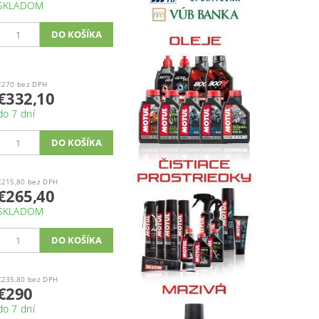
SKLADOM
€270 bez DPH
€332,10
do 7 dní
€215,80 bez DPH
€265,40
SKLADOM
€235,80 bez DPH
€290
do 7 dní