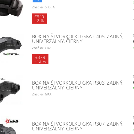
Značka: SIKKIA
€340
–
2 %
BOX NA ŠTVORKOLKU GKA C405, ZADNÝ,
UNIVERZÁLNY, ČIERNY
Značka: GKA
€379
–
12 %
BOX NA ŠTVORKOLKU GKA R303, ZADNÝ,
UNIVERZÁLNY, ČIERNY
Značka: GKA
BOX NA ŠTVORKOLKU GKA R307, ZADNÝ,
UNIVERZÁLNY, ČIERNY