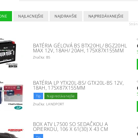
DNE
NAJLACNEJŠIE
NAJDRAHŠIE
NAJPREDÁVANEJŠIE
Strá
BATÉRIA GÉLOVÁ BS BTX20HL/ BGZ20HL
MAX 12V, 18AH/ 20AH, 175X87X155MM
Značka: BS
BATÉRIA LP YTX20L-BS/ GTX20L-BS 12V,
18AH, 175X87X155MM
Tip
Najpredávanejšie
Značka: LANDPORT
BOX ATV L7500 SO SEDAČKOU A
OPIERKOU, 106 X 61(30) X 43 CM
Tip