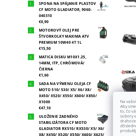
SPONA NA SPÁJANIE PLASTOV
CF MOTO GLADIATOR, 9060-
040310
€0,90
MOTOROVÝ OLEJ PRE
ŠTVORKOLKY MAXIMA ATV
PREMIUM 10W40 4T 1L
€15,50
MATICA DISKU M10X1.25,
14MM, ITP, CHRÓMOVÁ/
ČIERNA
€1,60
SADA NA VÝMENU OLEJA CF
MOTO 510/ 530/ X5/ X6/ X8/
X450/ X520/ X550/ X600/ X850/
Na vašo
X1000
Aby sme
€47,10
to, čo v
súbory v
ULOŽENIE ZADNÉHO
drahocen
STABILIZÁTORA CF MOTO
dôsledn
GLADIATOR RX510/ RX530/ X5/ X6/
produkty
X8/ X450/ X520/ X550/ X600/ X625/