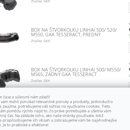
Značka: GKA
BOX NA ŠTVORKOLKU LINHAI 500/ 520/
M550, GKA TESSERACT, PREDNÝ
Značka: GKA
BOX NA ŠTVORKOLKU LINHAI 500/ M550/
M565, ZADNÝ GKA TESSERACT
Značka: GKA
m čase a súkromí nám záleží!
 vám mohli ponúkať relevantné ponuky a produkty, jednoducho
ás zaujíma, potrebujeme váš súhlas na využívanie cookies. Tieto
BOX NA VZDUCHOVÝ FILTER LINHAI 500/
ám pomôžu rýchlo nájsť to, čo práve potrebujete a ušetria vám
M550/ M565, 35356E
ný čas. Na základe toho, ako naše stránky používate, totiž
e prispôsobujeme ich obsah a zobrazujeme vám tie najvhodnejšie
Značka: LINHAI
. Je to praktické a efektívne!