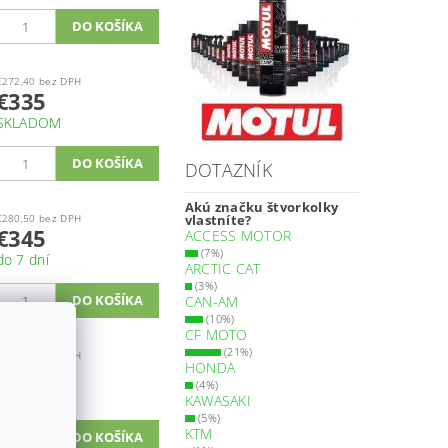
€272,40 bez DPH
€335
SKLADOM
DOTAZNÍK
Akú značku štvorkolky
€280,50 bez DPH
vlastníte?
€345
ACCESS MOTOR
(7%)
do 7 dní
ARCTIC CAT
(3%)
CAN-AM
(10%)
CF MOTO
(21%)
€108,10 bez DPH
HONDA
€133
(4%)
SKLADOM
KAWASAKI
(5%)
KTM