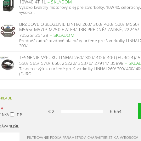
10W40 4T 1L
–
SKLADOM
Vysoko kvalitný motorový olej pre štvorkolky, 10W40, celoročný
vysoko...
BRZDOVÉ OBLOŽENIE LINHAI 260/ 300/ 400/ 500/ M550/
M565/ M570/ M750 E2/ E4/ T3B PREDNÉ/ ZADNÉ, 22245/
70525/ 25128
–
SKLADOM
Predné/ zadné brzdové platničky určené pre štvorkolky LINHAI 
300/...
TESNENIE VÝFUKU LINHAI 260/ 300/ 400/ 400 (EURO 4)/ 5
550/ 565/ 570/ 650, 25222/ 35370/ 27911/ 35898
–
SKLA
Tesnenie výfuku určené pre štvorkolky LINHAI 260/ 300/ 400/ 40
(EURO...
SKLADE
IA
€
2
€
654
INKA
TIP
DÁVANEJŠIE
FILTROVANIE PODĽA PARAMETROV, CHARAKTERISTÍK A VÝROBCOV