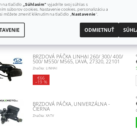
m na tlačidlo
„Súhlasím"
vyjadríte svoj súhlas s
ím súborov cookies. Nastavenie cookies, personalizáciu a
si môžete zmeniť kliknutím na tlačidlo „
Nastavenie
".
BRZDOVÁ PÁČKA LINHAI 200/ 260/ 300/
400/ 500/ M550/ M565/ M750, ĽAVÁ,
2211120
TAVENIE
ODMIETNUŤ
SÚHL
Značka: LINHAI
BRZDOVÁ PÁČKA LINHAI 260/ 300/ 400/
500/ M550/ M565, ĽAVÁ, 27320, 22101
Značka: LINHAI
€66
–
19 %
BRZDOVÁ PÁČKA, UNIVERZÁLNA -
ČIERNA
Značka: XATV