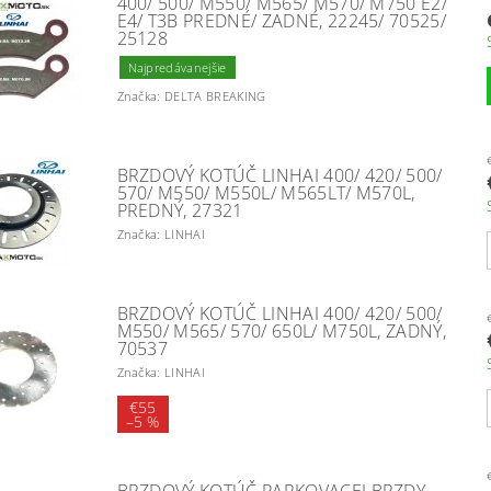
400/ 500/ M550/ M565/ M570/ M750 E2/
E4/ T3B PREDNÉ/ ZADNÉ, 22245/ 70525/
25128
Najpredávanejšie
Značka: DELTA BREAKING
BRZDOVÝ KOTÚČ LINHAI 400/ 420/ 500/
570/ M550/ M550L/ M565LT/ M570L,
PREDNÝ, 27321
Značka: LINHAI
BRZDOVÝ KOTÚČ LINHAI 400/ 420/ 500/
M550/ M565/ 570/ 650L/ M750L, ZADNÝ,
70537
Značka: LINHAI
€55
–
5 %