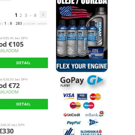
1
...
2
3
8
1
8
283
nka
z
-
položiek celkom
od €85,40 bez DPH
od €105
SKLADOM
DETAIL
od €58,50 bez DPH
od €72
SKLADOM
DETAIL
€268,30 bez DPH
€330