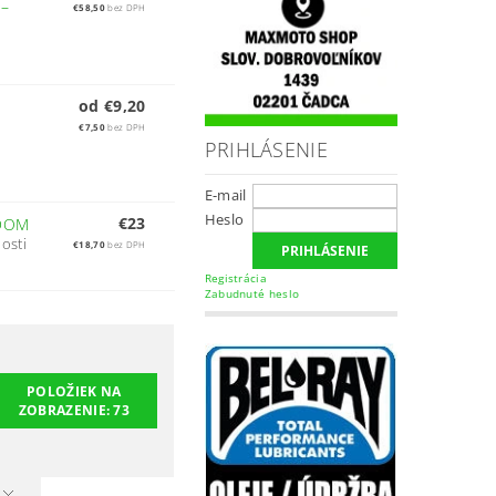
O
–
€58,50
bez DPH
od €9,20
€7,50
bez DPH
PRIHLÁSENIE
E-mail
Heslo
€23
DOM
osti
€18,70
bez DPH
Registrácia
Zabudnuté heslo
POLOŽIEK NA
ZOBRAZENIE:
73