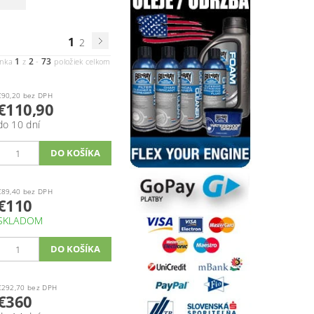
1
2
1
2
73
ánka
z
-
položiek celkom
€90,20 bez DPH
€110,90
do 10 dní
€89,40 bez DPH
€110
SKLADOM
€292,70 bez DPH
€360