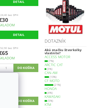
DETAIL
€24,40 bez DPH
€30
SKLADOM
DETAIL
DOTAZNÍK
€52,90 bez DPH
Akú značku štvorkolky
€65
vlastníte?
ACCESS MOTOR
SKLADOM
(7%)
ARCTIC CAT
(3%)
CAN-AM
(10%)
CF MOTO
€122 bez DPH
€150
(21%)
HONDA
SKLADOM
(4%)
KAWASAKI
(5%)
KTM