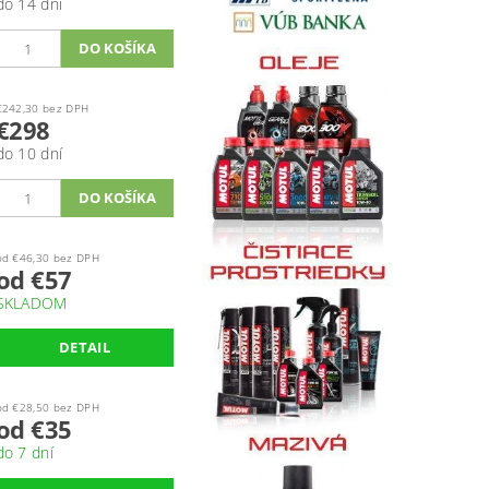
do 14 dní
€242,30 bez DPH
€298
do 10 dní
od €46,30 bez DPH
od €57
SKLADOM
DETAIL
od €28,50 bez DPH
od €35
do 7 dní