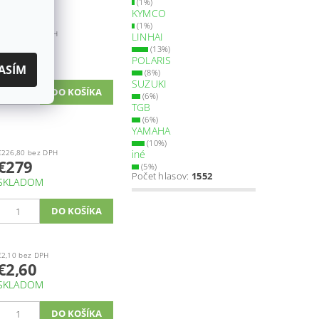
(1%)
KYMCO
(1%)
€115,50 bez DPH
LINHAI
€142
(13%)
POLARIS
SKLADOM
ASÍM
(8%)
SUZUKI
(6%)
TGB
(6%)
YAMAHA
(10%)
€226,80 bez DPH
iné
€279
(5%)
Počet hlasov:
1552
SKLADOM
€2,10 bez DPH
€2,60
SKLADOM