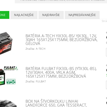
DNE
NAJLACNEJŠIE
NAJDRAHŠIE
NAJPREDÁVANEJŠIE
Str
BATÉRIA A-TECH YIX30L-BS/ YIX30L, 12V,
30AH 165X125X175MM, BEZÚDRŽBOVÁ,
GÉLOVÁ
Značka: A-TECH
BATÉRIA FULBAT FIX30L-BS (YTX30L-BS),
12V/30AH, 400A, VRLA AGM,
165X125X175MM, BEZÚDRŽBOVÁ
Značka: FULBAT
BOX NA ŠTVORKOLKU LINHAI
LANDFORCE 650, GKA TESSERACT,