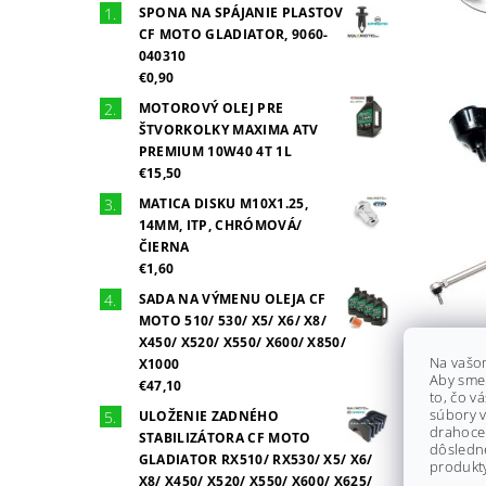
SPONA NA SPÁJANIE PLASTOV
CF MOTO GLADIATOR, 9060-
040310
€0,90
MOTOROVÝ OLEJ PRE
ŠTVORKOLKY MAXIMA ATV
PREMIUM 10W40 4T 1L
€15,50
MATICA DISKU M10X1.25,
14MM, ITP, CHRÓMOVÁ/
ČIERNA
€1,60
SADA NA VÝMENU OLEJA CF
MOTO 510/ 530/ X5/ X6/ X8/
X450/ X520/ X550/ X600/ X850/
Na vašo
X1000
Aby sme
€47,10
to, čo v
súbory v
ULOŽENIE ZADNÉHO
drahocen
STABILIZÁTORA CF MOTO
dôsledn
GLADIATOR RX510/ RX530/ X5/ X6/
produkty
X8/ X450/ X520/ X550/ X600/ X625/