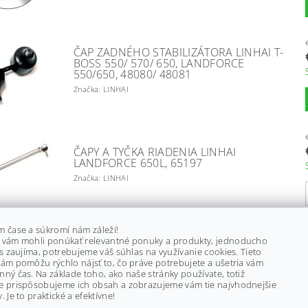
ČAP ZADNÉHO STABILIZÁTORA LINHAI T-
BOSS 550/ 570/ 650, LANDFORCE
550/650, 48080/ 48081
Značka: LINHAI
ČAPY A TYČKA RIADENIA LINHAI
LANDFORCE 650L, 65197
Značka: LINHAI
m čase a súkromí nám záleží!
ČERPADLO PALIVA LINHAI LANDFORCE
 vám mohli ponúkať relevantné ponuky a produkty, jednoducho
550/ 650 L, 65129
ás zaujíma, potrebujeme váš súhlas na využívanie cookies. Tieto
Značka: LINHAI
ám pomôžu rýchlo nájsť to, čo práve potrebujete a ušetria vám
ný čas. Na základe toho, ako naše stránky používate, totiž
€234
e prispôsobujeme ich obsah a zobrazujeme vám tie najvhodnejšie
–
35 %
. Je to praktické a efektívne!