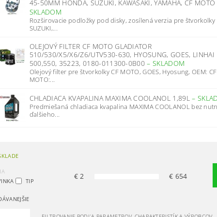
45-50MM HONDA, SUZUKI, KAWASAKI, YAMAHA, CF MOT
SKLADOM
Rozširovacie podložky pod disky, zosílená verzia pre štvorkolky
SUZUKI,...
OLEJOVÝ FILTER CF MOTO GLADIATOR
510/530/X5/X6/Z6/UTV530-630, HYOSUNG, GOES, LINHAI
500,550, 35223, 0180-011300-0B00
–
SKLADOM
Olejový filter pre štvorkolky CF MOTO, GOES, Hyosung, OEM: CF
MOTO:...
CHLADIACA KVAPALINA MAXIMA COOLANOL 1,89L
–
SKLA
Predmiešaná chladiaca kvapalina MAXIMA COOLANOL bez nutn
ďalšieho...
SKLADE
IA
€
2
€
654
INKA
TIP
DÁVANEJŠIE
FILTROVANIE PODĽA PARAMETROV, CHARAKTERISTÍK A VÝROBCOV