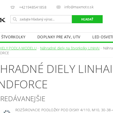
info@maxmoto.sk
+421948541858
E ŠTVORKOLKY
DOPLNKY PRE ATV, UTV
LED OSVET
DIELY PODĽA MODELU
Náhradné diely na štvorkolky LINHAI
Náhra
FORCE
HRADNÉ DIELY LINHAI
NDFORCE
PREDÁVANEJŠIE
ROZŠIROVACIE PODLOŽKY POD DISKY 4/110, M10, 30-38-