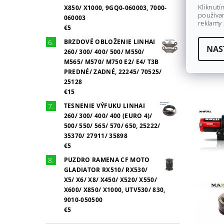
Kliknutí
X850/ X1000, 9GQ0-060003, 7000-
používan
060003
reklamy 
€5
BRZDOVÉ OBLOŽENIE LINHAI
NAS
260/ 300/ 400/ 500/ M550/
M565/ M570/ M750 E2/ E4/ T3B
PREDNÉ/ ZADNÉ, 22245/ 70525/
25128
€15
TESNENIE VÝFUKU LINHAI
260/ 300/ 400/ 400 (EURO 4)/
500/ 550/ 565/ 570/ 650, 25222/
35370/ 27911/ 35898
€5
PUZDRO RAMENA CF MOTO
GLADIATOR RX510/ RX530/
X5/ X6/ X8/ X450/ X520/ X550/
X600/ X850/ X1000, UTV530/ 830,
9010-050500
€5