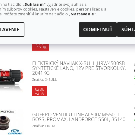
m na tlačidlo
„Súhlasím"
vyjadríte svoj súhlas s
ELEKTRICKÝ NAVIJAK X-BULL HRW3000B
ím súborov cookies. Nastavenie cookies, personalizáciu a
SYNTETICKÉ LANO, 12V PRE ŠTVORKOLKY,
si môžete zmeniť kliknutím na tlačidlo „
Nastavenie
".
1360KG
Najpredávanejšie
TAVENIE
ODMIETNUŤ
SÚHL
Značka: X-BULL
€165
–
13 %
ELEKTRICKÝ NAVIJAK X-BULL HRW4500SB
SYNTETICKÉ LANO, 12V PRE ŠTVORKOLKY,
2041KG
Značka: X-BULL
€286
–
2 %
GUFERO VENTILU LINHAI 500/ M550, T-
BOSS, PROMAX, LANDFORCE 550L, 35140
Značka: LINHAI