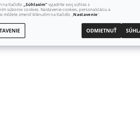
m na tlačidlo
„Súhlasím"
vyjadríte svoj súhlas s
ím súborov cookies. Nastavenie cookies, personalizáciu a
si môžete zmeniť kliknutím na tlačidlo „
Nastavenie
".
TAVENIE
ODMIETNUŤ
SÚHL