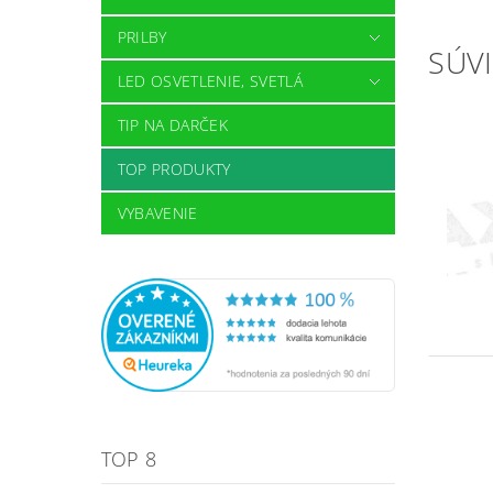
PRILBY
SÚVI
LED OSVETLENIE, SVETLÁ
TIP NA DARČEK
TOP PRODUKTY
VYBAVENIE
TOP 8