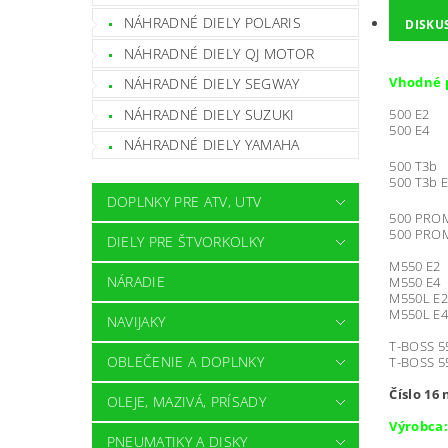
NÁHRADNÉ DIELY POLARIS
DISKU
NÁHRADNÉ DIELY QJ MOTOR
Vhodné p
NÁHRADNÉ DIELY SEGWAY
NÁHRADNÉ DIELY SUZUKI
500 E2
500 E4
NÁHRADNÉ DIELY YAMAHA
500 T3b
500 T3b E
DOPLNKY PRE ATV, UTV
500 PRO
500 PRO
DIELY PRE ŠTVORKOLKY
M550 E2
NÁRADIE
M550 E4
M550L E2
M550L E4
NAVIJAKY
T-BOSS 5
OBLEČENIE A DOPLNKY
T-BOSS 55
Číslo 16
OLEJE, MAZIVÁ, PRÍSADY
Výrobca:
PNEUMATIKY A DISKY