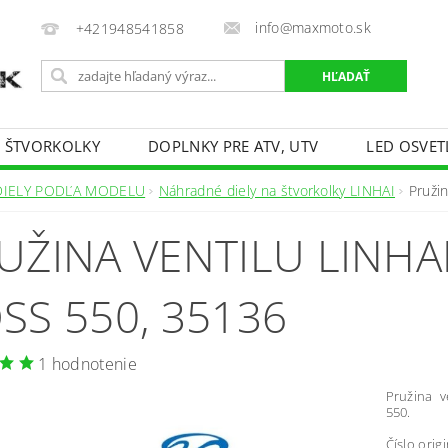
info@maxmoto.sk
+421948541858
E ŠTVORKOLKY
DOPLNKY PRE ATV, UTV
LED OSVET
DIELY PODĽA MODELU
Náhradné diely na štvorkolky LINHAI
Pruži
UŽINA VENTILU LINHAI
SS 550, 35136
1 hodnotenie
Pružina v
550.
Číslo orig