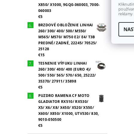
Kliknutí
X850/ X1000, 9GQ0-060003, 7000-
používan
060003
reklamy 
€5
BRZDOVÉ OBLOŽENIE LINHAI
NAS
260/ 300/ 400/ 500/ M550/
M565/ M570/ M750 E2/ E4/ T3B
PREDNÉ/ ZADNÉ, 22245/ 70525/
25128
€15
TESNENIE VÝFUKU LINHAI
260/ 300/ 400/ 400 (EURO 4)/
500/ 550/ 565/ 570/ 650, 25222/
35370/ 27911/ 35898
€5
PUZDRO RAMENA CF MOTO
GLADIATOR RX510/ RX530/
X5/ X6/ X8/ X450/ X520/ X550/
X600/ X850/ X1000, UTV530/ 830,
9010-050500
€5