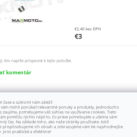
€2,40 bez DPH
€3
ý, kto napíše príspevok k tejto položke.
dať komentár
m čase a súkromí nám záleží!
 vám mohli ponúkať relevantné ponuky a produkty, jednoducho
ás zaujíma, potrebujeme váš súhlas na využívanie cookies. Tieto
ám pomôžu rýchlo nájsť to, čo práve potrebujete a ušetria vám
ný čas. Na základe toho, ako naše stránky používate, totiž
e prispôsobujeme ich obsah a zobrazujeme vám tie najvhodnejšie
. Je to praktické a efektívne!