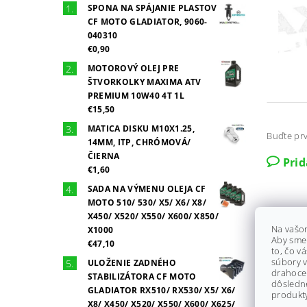
SPONA NA SPÁJANIE PLASTOV
CF MOTO GLADIATOR, 9060-
040310
€0,90
MOTOROVÝ OLEJ PRE
ŠTVORKOLKY MAXIMA ATV
PREMIUM 10W40 4T 1L
€15,50
MATICA DISKU M10X1.25,
Buďte prv
14MM, ITP, CHRÓMOVÁ/
ČIERNA
Pri
€1,60
SADA NA VÝMENU OLEJA CF
MOTO 510/ 530/ X5/ X6/ X8/
X450/ X520/ X550/ X600/ X850/
Na vašo
X1000
Aby sme
€47,10
to, čo v
súbory v
ULOŽENIE ZADNÉHO
drahocen
STABILIZÁTORA CF MOTO
dôsledn
GLADIATOR RX510/ RX530/ X5/ X6/
produkty
X8/ X450/ X520/ X550/ X600/ X625/