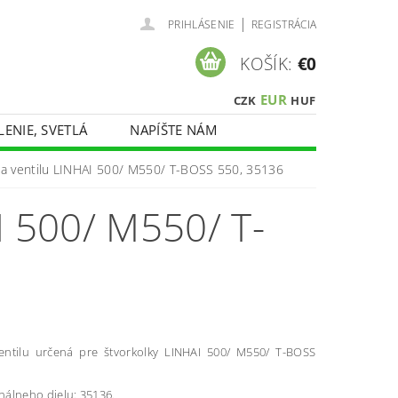
|
PRIHLÁSENIE
REGISTRÁCIA
KOŠÍK:
€0
EUR
CZK
HUF
LENIE, SVETLÁ
NAPÍŠTE NÁM
na ventilu LINHAI 500/ M550/ T-BOSS 550, 35136
 500/ M550/ T-
entilu určená pre štvorkolky LINHAI 500/ M550/ T-BOSS
inálneho dielu: 35136.