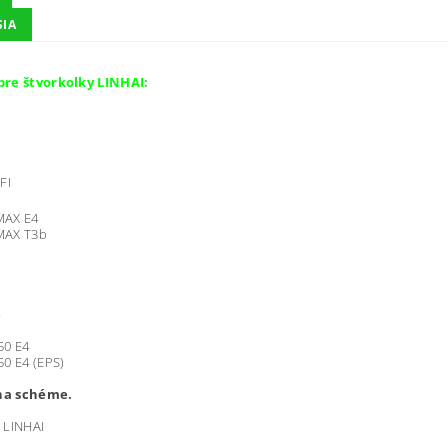
SIA
re štvorkolky LINHAI:
FI
MAX E4
MAX T3b
50 E4
0 E4 (EPS)
 na schéme.
LINHAI