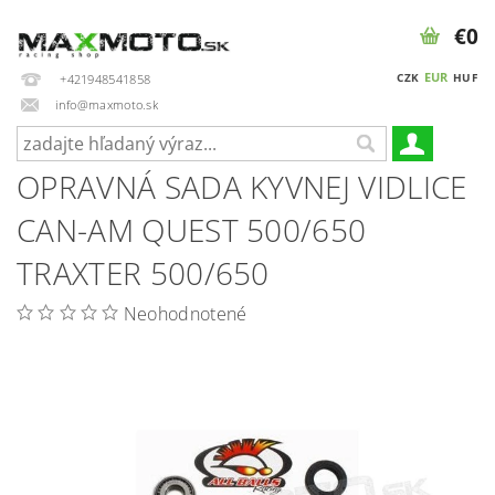
€0
EUR
CZK
HUF
+421948541858
info@maxmoto.sk
OPRAVNÁ SADA KYVNEJ VIDLICE
CAN-AM QUEST 500/650
TRAXTER 500/650
Neohodnotené