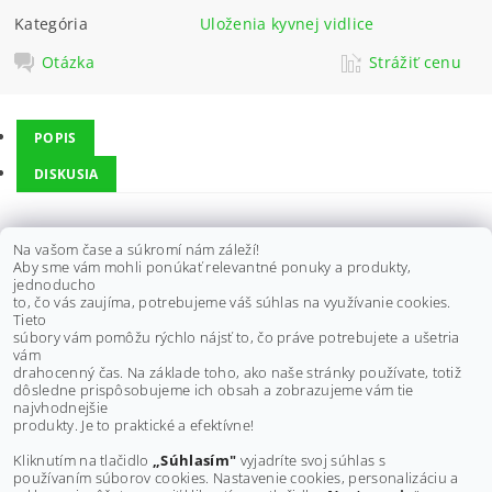
Kategória
Uloženia kyvnej vidlice
Otázka
Strážiť cenu
POPIS
DISKUSIA
Ložiská a tesnenia vhodné pre CAN-AM:
Na vašom čase a súkromí nám záleží!
Aby sme vám mohli ponúkať relevantné ponuky a produkty,
Quest 500 02-03,
jednoducho
Quest 650 02-04,
to, čo vás zaujíma, potrebujeme váš súhlas na využívanie cookies.
Traxter 500 99-05,
Tieto
Traxter 650 04-05,
súbory vám pomôžu rýchlo nájsť to, čo práve potrebujete a ušetria
vám
drahocenný čas. Na základe toho, ako naše stránky používate, totiž
dôsledne prispôsobujeme ich obsah a zobrazujeme vám tie
Buďte prvý, kto napíše príspevok k tejto položke.
najvhodnejšie
produkty. Je to praktické a efektívne!
Pridať komentár
Kliknutím na tlačidlo
„Súhlasím"
vyjadríte svoj súhlas s
používaním súborov cookies. Nastavenie cookies, personalizáciu a