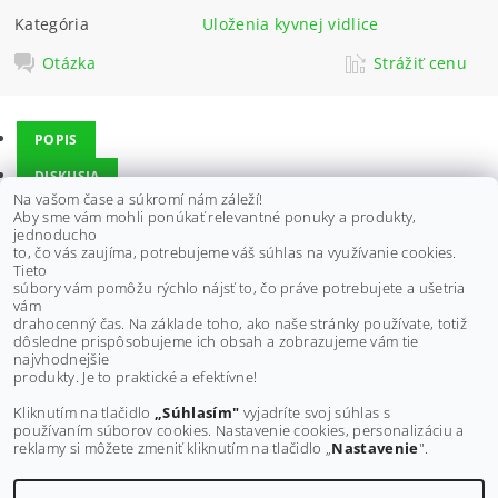
Kategória
Uloženia kyvnej vidlice
Otázka
Strážiť cenu
POPIS
DISKUSIA
Na vašom čase a súkromí nám záleží!
Aby sme vám mohli ponúkať relevantné ponuky a produkty,
jednoducho
Ložiská a tesnenia vhodné pre YAMAHA:
to, čo vás zaujíma, potrebujeme váš súhlas na využívanie cookies.
Tieto
YFS200 Blaster 88-06
súbory vám pomôžu rýchlo nájsť to, čo práve potrebujete a ušetria
vám
drahocenný čas. Na základe toho, ako naše stránky používate, totiž
dôsledne prispôsobujeme ich obsah a zobrazujeme vám tie
Buďte prvý, kto napíše príspevok k tejto položke.
najvhodnejšie
produkty. Je to praktické a efektívne!
Pridať komentár
Kliknutím na tlačidlo
„Súhlasím"
vyjadríte svoj súhlas s
používaním súborov cookies. Nastavenie cookies, personalizáciu a
reklamy si môžete zmeniť kliknutím na tlačidlo „
Nastavenie
".