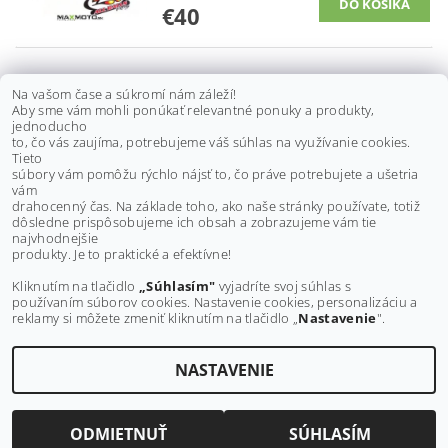
€40
SADA PREPÁKOVANIA HONDA
Na vašom čase a súkromí nám záleží!
Aby sme vám mohli ponúkať relevantné ponuky a produkty,
TRX400EX 99-08, TRX400X 09-14
jednoducho
to, čo vás zaujíma, potrebujeme váš súhlas na využívanie cookies.
€65 bez DPH
Tieto
€80
súbory vám pomôžu rýchlo nájsť to, čo práve potrebujete a ušetria
vám
drahocenný čas. Na základe toho, ako naše stránky používate, totiž
dôsledne prispôsobujeme ich obsah a zobrazujeme vám tie
Buďte prvý, kto napíše príspevok k tejto položke.
najvhodnejšie
produkty. Je to praktické a efektívne!
Pridať komentár
Kliknutím na tlačidlo
„Súhlasím"
vyjadríte svoj súhlas s
používaním súborov cookies. Nastavenie cookies, personalizáciu a
reklamy si môžete zmeniť kliknutím na tlačidlo „
Nastavenie
".
NASTAVENIE
Upraviť nastavenie cookies
2026 ©
MAXMOTO.SK
, všetky práva vyhradené
Vytvoril Shoptet
ODMIETNUŤ
SÚHLASÍM