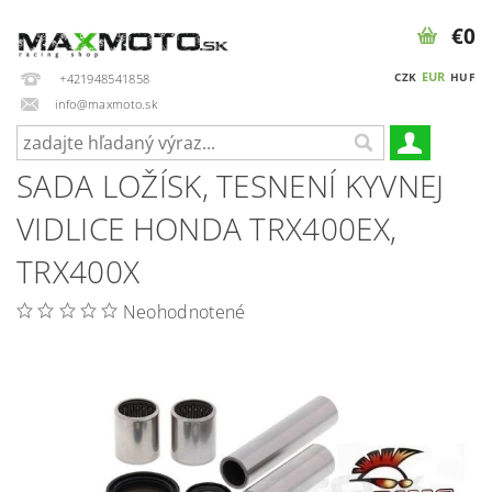
€0
EUR
CZK
HUF
+421948541858
info@maxmoto.sk
SADA LOŽÍSK, TESNENÍ KYVNEJ
VIDLICE HONDA TRX400EX,
TRX400X
Neohodnotené