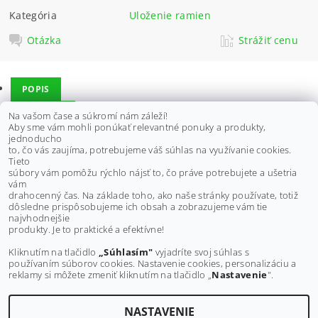
Kategória
Uloženie ramien
Otázka
Strážiť cenu
POPIS
DISKUSIA
Na vašom čase a súkromí nám záleží!
Aby sme vám mohli ponúkať relevantné ponuky a produkty,
jednoducho
to, čo vás zaujíma, potrebujeme váš súhlas na využívanie cookies.
Vhodné pre HONDA - horné rameno
Tieto
súbory vám pomôžu rýchlo nájsť to, čo práve potrebujete a ušetria
TRX650 Rincon 03-05,
vám
TRX680 Rincon 06-14
drahocenný čas. Na základe toho, ako naše stránky používate, totiž
dôsledne prispôsobujeme ich obsah a zobrazujeme vám tie
Buďte prvý, kto napíše príspevok k tejto položke.
najvhodnejšie
produkty. Je to praktické a efektívne!
Pridať komentár
Kliknutím na tlačidlo
„Súhlasím"
vyjadríte svoj súhlas s
používaním súborov cookies. Nastavenie cookies, personalizáciu a
reklamy si môžete zmeniť kliknutím na tlačidlo „
Nastavenie
".
NASTAVENIE