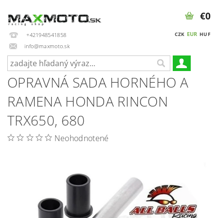
€0
EUR
CZK
HUF
+421948541858
info@maxmoto.sk
OPRAVNÁ SADA HORNÉHO A
RAMENA HONDA RINCON
TRX650, 680
Neohodnotené