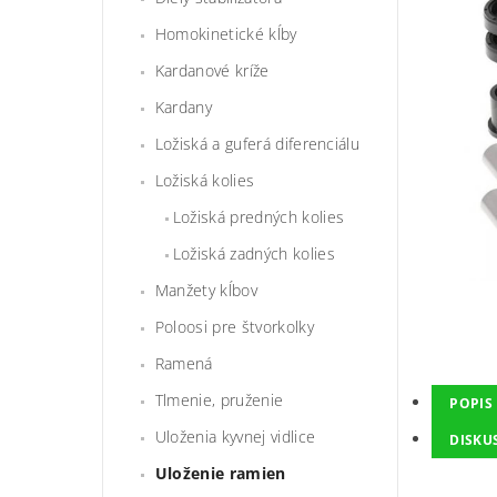
Homokinetické kĺby
Kardanové kríže
Kardany
Ložiská a guferá diferenciálu
Ložiská kolies
Ložiská predných kolies
Ložiská zadných kolies
Manžety kĺbov
Poloosi pre štvorkolky
Ramená
Tlmenie, pruženie
POPIS
Uloženia kyvnej vidlice
DISKU
Uloženie ramien