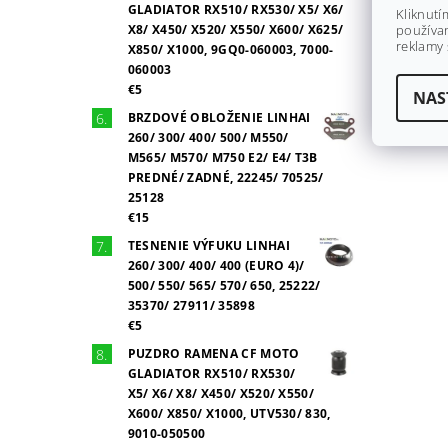
GLADIATOR RX510/ RX530/ X5/ X6/
Kliknutí
X8/ X450/ X520/ X550/ X600/ X625/
používan
reklamy 
X850/ X1000, 9GQ0-060003, 7000-
060003
€5
NAS
BRZDOVÉ OBLOŽENIE LINHAI
260/ 300/ 400/ 500/ M550/
M565/ M570/ M750 E2/ E4/ T3B
PREDNÉ/ ZADNÉ, 22245/ 70525/
25128
€15
TESNENIE VÝFUKU LINHAI
260/ 300/ 400/ 400 (EURO 4)/
500/ 550/ 565/ 570/ 650, 25222/
35370/ 27911/ 35898
€5
PUZDRO RAMENA CF MOTO
GLADIATOR RX510/ RX530/
X5/ X6/ X8/ X450/ X520/ X550/
X600/ X850/ X1000, UTV530/ 830,
9010-050500