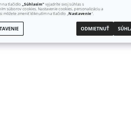
m na tlačidlo
„Súhlasím"
vyjadríte svoj súhlas s
ím súborov cookies. Nastavenie cookies, personalizáciu a
si môžete zmeniť kliknutím na tlačidlo „
Nastavenie
".
TAVENIE
ODMIETNUŤ
SÚHL