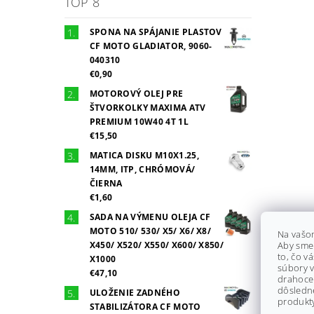
TOP 8
SPONA NA SPÁJANIE PLASTOV
CF MOTO GLADIATOR, 9060-
040310
€0,90
MOTOROVÝ OLEJ PRE
ŠTVORKOLKY MAXIMA ATV
PREMIUM 10W40 4T 1L
€15,50
MATICA DISKU M10X1.25,
14MM, ITP, CHRÓMOVÁ/
ČIERNA
€1,60
SADA NA VÝMENU OLEJA CF
MOTO 510/ 530/ X5/ X6/ X8/
Na vašo
X450/ X520/ X550/ X600/ X850/
Aby sme
to, čo v
X1000
súbory v
€47,10
drahocen
dôsledn
ULOŽENIE ZADNÉHO
produkty
STABILIZÁTORA CF MOTO