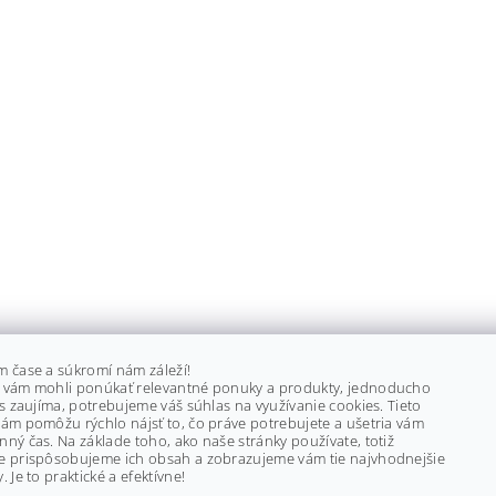
m čase a súkromí nám záleží!
 vám mohli ponúkať relevantné ponuky a produkty, jednoducho
ás zaujíma, potrebujeme váš súhlas na využívanie cookies. Tieto
ám pomôžu rýchlo nájsť to, čo práve potrebujete a ušetria vám
ný čas. Na základe toho, ako naše stránky používate, totiž
e prispôsobujeme ich obsah a zobrazujeme vám tie najvhodnejšie
. Je to praktické a efektívne!