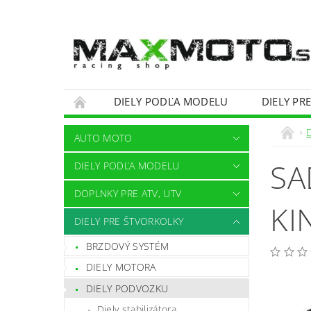
DIELY PODĽA MODELU
DIELY PR
OBCHODNÉ PODMIENKY
KONTAKTY
AUTO MOTO
SA
DIELY PODĽA MODELU
DOPLNKY PRE ATV, UTV
KI
DIELY PRE ŠTVORKOLKY
BRZDOVÝ SYSTÉM
DIELY MOTORA
DIELY PODVOZKU
Diely stabilizátora