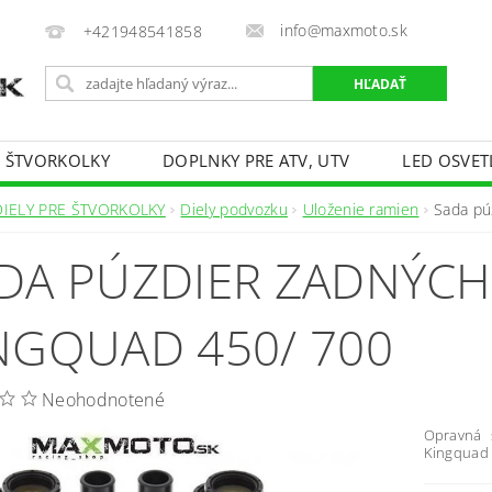
info@maxmoto.sk
+421948541858
E ŠTVORKOLKY
DOPLNKY PRE ATV, UTV
LED OSVET
DIELY PRE ŠTVORKOLKY
Diely podvozku
Uloženie ramien
Sada pú
DA PÚZDIER ZADNÝCH
NGQUAD 450/ 700
Neohodnotené
Opravná 
Kingquad 