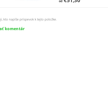
od
ý, kto napíše príspevok k tejto položke.
dať komentár