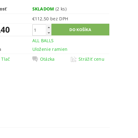
osť
SKLADOM
(2 ks)
€112,50 bez DPH
,40
ALL BALLS
a
Uloženie ramien
Tlač
Otázka
Strážiť cenu