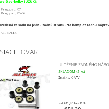
re štvorkolky SUZUKI:
X Kingquad, 07
X Kingquad, 05-07
uvedená za sadu na jednu zadnú stranu. Na komplet zadnú náprav
ALL BALLS
SIACI TOVAR
ULOŽENIE ZADNÉHO NÁBOJA
SKLADOM
(2 ks)
Značka:
X-ATV
od €41,70 bez DPH
€51,30