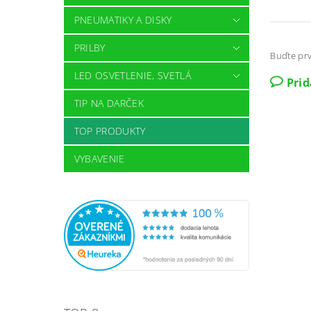
PNEUMATIKY A DISKY
PRILBY
Buďte prv
LED OSVETLENIE, SVETLÁ
Pri
TIP NA DARČEK
TOP PRODUKTY
VYBAVENIE