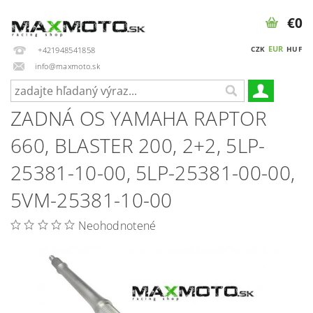
€0
EUR
CZK
HUF
+421948541858
info@maxmoto.sk
ZADNÁ OS YAMAHA RAPTOR
660, BLASTER 200, 2+2, 5LP-
25381-10-00, 5LP-25381-00-00,
5VM-25381-10-00
Neohodnotené