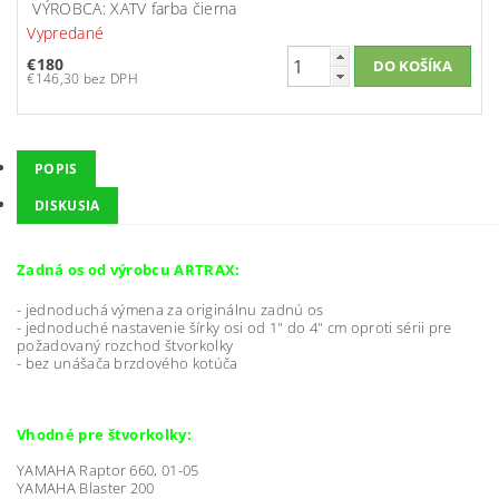
VÝROBCA: XATV farba čierna
Vypredané
€180
€146,30 bez DPH
POPIS
DISKUSIA
Zadná os od výrobcu ARTRAX:
- jednoduchá výmena za originálnu zadnú os
- jednoduché nastavenie šírky osi od 1" do 4" cm oproti sérii pre
požadovaný rozchod štvorkolky
- bez unášača brzdového kotúča
Vhodné pre štvorkolky:
YAMAHA Raptor 660, 01-05
YAMAHA Blaster 200