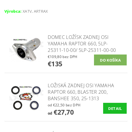
Výrobca:
XATV, ARTRAX
DOMEC LOŽÍSK ZADNEJ OSI
YAMAHA RAPTOR 660, 5LP-
25311-10-00/ 5LP-25311-00-00
€109,80 bez DPH
€135
LOŽISKÁ ZADNEJ OSI YAMAHA
RAPTOR 660, BLASTER 200,
BANSHEE 350, 25-1313
od €22,50 bez DPH
DETAIL
€27,70
od