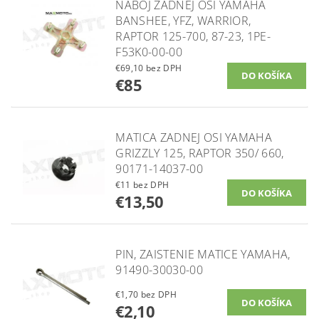
NÁBOJ ZADNEJ OSI YAMAHA
BANSHEE, YFZ, WARRIOR,
RAPTOR 125-700, 87-23, 1PE-
F53K0-00-00
€69,10 bez DPH
€85
MATICA ZADNEJ OSI YAMAHA
GRIZZLY 125, RAPTOR 350/ 660,
90171-14037-00
€11 bez DPH
€13,50
PIN, ZAISTENIE MATICE YAMAHA,
91490-30030-00
€1,70 bez DPH
€2,10