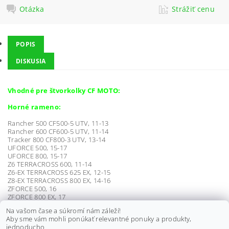
Otázka
Strážiť cenu
POPIS
DISKUSIA
Vhodné pre štvorkolky CF MOTO:
Horné rameno:
Rancher 500 CF500-5 UTV, 11-13
Rancher 600 CF600-5 UTV, 11-14
Tracker 800 CF800-3 UTV, 13-14
UFORCE 500, 15-17
UFORCE 800, 15-17
Z6 TERRACROSS 600, 11-14
Z6-EX TERRACROSS 625 EX, 12-15
Z8-EX TERRACROSS 800 EX, 14-16
ZFORCE 500, 16
ZFORCE 800 EX, 17
ZFORCE 800 TRAIL, 17
Na vašom čase a súkromí nám záleží!
Aby sme vám mohli ponúkať relevantné ponuky a produkty,
jednoducho