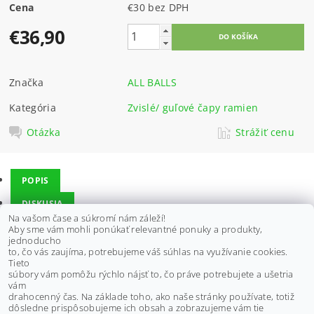
Cena
€30 bez DPH
€36,90
Značka
ALL BALLS
Kategória
Zvislé/ guľové čapy ramien
Otázka
Strážiť cenu
POPIS
DISKUSIA
Na vašom čase a súkromí nám záleží!
Aby sme vám mohli ponúkať relevantné ponuky a produkty,
jednoducho
Vhodný pre CAN-AM - dolný čap:
to, čo vás zaujíma, potrebujeme váš súhlas na využívanie cookies.
CAN-AM DS650 00-07,
Tieto
súbory vám pomôžu rýchlo nájsť to, čo práve potrebujete a ušetria
Vhodný pre CAN-AM - horný čap:
vám
CAN-AM DS650 00-07
drahocenný čas. Na základe toho, ako naše stránky používate, totiž
dôsledne prispôsobujeme ich obsah a zobrazujeme vám tie