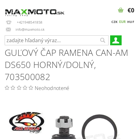
€0
EUR
CZK
HUF
+421948541858
info@maxmoto.sk
GUĽOVÝ ČAP RAMENA CAN-AM
DS650 HORNÝ/DOLNÝ,
703500082
Neohodnotené