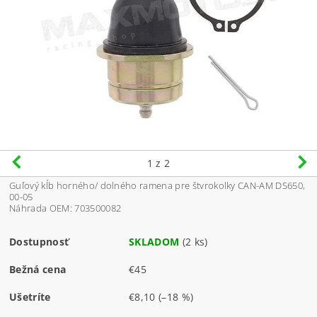
1
z 2
Guľový kĺb horného/ dolného ramena pre štvrokolky CAN-AM DS650,
00-05
Náhrada OEM: 703500082
Dostupnosť
SKLADOM
(2 ks)
Bežná cena
€45
Ušetríte
€8,10
(–18 %)