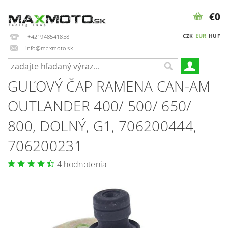
€0
EUR
CZK
HUF
+421948541858
info@maxmoto.sk
GUĽOVÝ ČAP RAMENA CAN-AM
OUTLANDER 400/ 500/ 650/
800, DOLNÝ, G1, 706200444,
706200231
4 hodnotenia