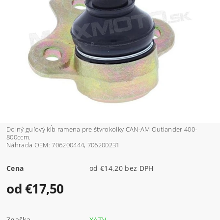
Dolný guľový kĺb ramena pre štvrokolky CAN-AM Outlander 400-
800ccm.
Náhrada OEM: 706200444, 706200231
Cena
od €14,20 bez DPH
od €17,50
Značka
XATV