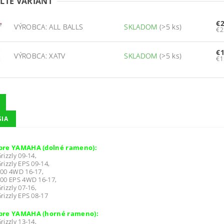
ĽTE VARIANT
€
VÝROBCA: ALL BALLS
SKLADOM
(>5 ks)
€1
VÝROBCA: XATV
SKLADOM
(>5 ks)
SIA
pre YAMAHA (dolné rameno):
izzly 09-14,
izzly EPS 09-14,
00 4WD 16-17,
00 EPS 4WD 16-17,
izzly 07-16,
izzly EPS 08-17
pre YAMAHA (horné rameno):
izzly 13-14,