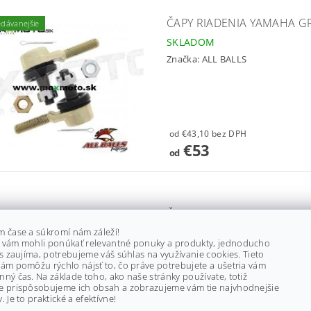
ČAPY RIADENIA YAMAHA GRI
edávanejšie
SKLADOM
Značka:
ALL BALLS
od €43,10 bez DPH
€53
od
ČAPY RIADENIA YAMAHA BIG
WOLVERINE, YFZ, M12
m čase a súkromí nám záleží!
 vám mohli ponúkať relevantné ponuky a produkty, jednoducho
SKLADOM
(2 ks)
ás zaujíma, potrebujeme váš súhlas na využívanie cookies. Tieto
Značka:
ALL BALLS
ám pomôžu rýchlo nájsť to, čo práve potrebujete a ušetria vám
ný čas. Na základe toho, ako naše stránky používate, totiž
e prispôsobujeme ich obsah a zobrazujeme vám tie najvhodnejšie
. Je to praktické a efektívne!