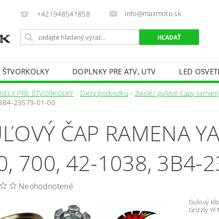
info@maxmoto.sk
+421948541858
E ŠTVORKOLKY
DOPLNKY PRE ATV, UTV
LED OSVET
DIELY PRE ŠTVORKOLKY
Diely podvozku
Zvislé/ guľové čapy ramien
 3B4-23579-01-00
ĽOVÝ ČAP RAMENA YA
0, 700, 42-1038, 3B4-
Neohodnotené
Guľový kĺ
Grizzly Y