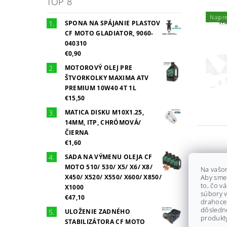
TOP 8
Najpr
SPONA NA SPÁJANIE PLASTOV
CF MOTO GLADIATOR, 9060-
040310
€0,90
MOTOROVÝ OLEJ PRE
ŠTVORKOLKY MAXIMA ATV
PREMIUM 10W40 4T 1L
€15,50
MATICA DISKU M10X1.25,
14MM, ITP, CHRÓMOVÁ/
ČIERNA
€1,60
SADA NA VÝMENU OLEJA CF
MOTO 510/ 530/ X5/ X6/ X8/
Na vašo
X450/ X520/ X550/ X600/ X850/
Aby sme
to, čo v
X1000
súbory v
€47,10
drahocen
dôsledn
ULOŽENIE ZADNÉHO
produkty
STABILIZÁTORA CF MOTO