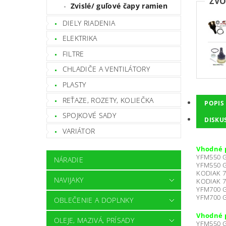
ZVO
Zvislé/ guľové čapy ramien
DIELY RIADENIA
ELEKTRIKA
FILTRE
CHLADIČE A VENTILÁTORY
PLASTY
REŤAZE, ROZETY, KOLIEČKA
POPIS
SPOJKOVÉ SADY
DISKU
VARIÁTOR
Vhodné 
YFM550 Gr
NÁRADIE
YFM550 Gr
KODIAK 7
NAVIJAKY
KODIAK 7
YFM700 Gr
YFM700 Gr
OBLEČENIE A DOPLNKY
Vhodné 
OLEJE, MAZIVÁ, PRÍSADY
YFM550 Gr