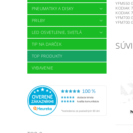
YFM550 Gr
KODIAK 7
PNEUMATIKY A DISKY
KODIAK 7
YFM700 Gr
PRILBY
YFM700 Gr
LED OSVETLENIE, SVETLÁ
SÚVI
TIP NA DARČEK
TOP PRODUKTY
VYBAVENIE