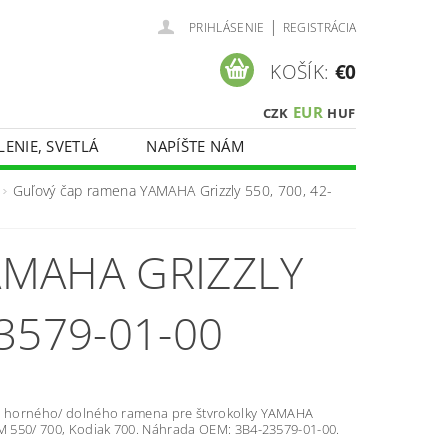
|
PRIHLÁSENIE
REGISTRÁCIA
KOŠÍK:
€0
EUR
CZK
HUF
LENIE, SVETLÁ
NAPÍŠTE NÁM
Guľový čap ramena YAMAHA Grizzly 550, 700, 42-
MAHA GRIZZLY
23579-01-00
b horného/ dolného ramena pre štvrokolky YAMAHA
FM 550/ 700, Kodiak 700. Náhrada OEM: 3B4-23579-01-00.