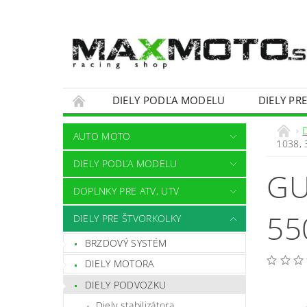
DIELY PODĽA MODELU
DIELY PR
OBCHODNÉ PODMIENKY
KONTAKTY
AUTO MOTO
1038,
DIELY PODĽA MODELU
GU
DOPLNKY PRE ATV, UTV
55
DIELY PRE ŠTVORKOLKY
BRZDOVÝ SYSTÉM
DIELY MOTORA
DIELY PODVOZKU
Diely stabilizátora