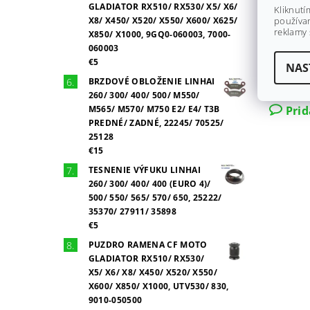
GLADIATOR RX510/ RX530/ X5/ X6/
Kliknutí
X8/ X450/ X520/ X550/ X600/ X625/
používan
reklamy 
X850/ X1000, 9GQ0-060003, 7000-
060003
€5
NAS
BRZDOVÉ OBLOŽENIE LINHAI
Buďte prv
260/ 300/ 400/ 500/ M550/
M565/ M570/ M750 E2/ E4/ T3B
Pri
PREDNÉ/ ZADNÉ, 22245/ 70525/
25128
€15
TESNENIE VÝFUKU LINHAI
260/ 300/ 400/ 400 (EURO 4)/
500/ 550/ 565/ 570/ 650, 25222/
35370/ 27911/ 35898
€5
PUZDRO RAMENA CF MOTO
GLADIATOR RX510/ RX530/
X5/ X6/ X8/ X450/ X520/ X550/
X600/ X850/ X1000, UTV530/ 830,
9010-050500