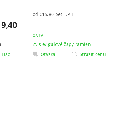
od €15,80 bez DPH
19,40
XATV
a
Zvislé/ guľové čapy ramien
Tlač
Otázka
Strážiť cenu