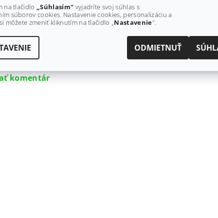
m na tlačidlo
„Súhlasím"
vyjadríte svoj súhlas s
€34,20 bez DPH
ím súborov cookies. Nastavenie cookies, personalizáciu a
€42
si môžete zmeniť kliknutím na tlačidlo „
Nastavenie
".
TAVENIE
ODMIETNUŤ
SÚHL
ý, kto napíše príspevok k tejto položke.
dať komentár