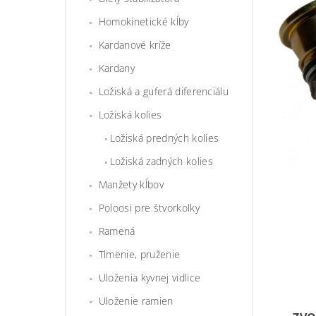
Homokinetické kĺby
Kardanové kríže
Kardany
Ložiská a guferá diferenciálu
Ložiská kolies
Ložiská predných kolies
Ložiská zadných kolies
Manžety kĺbov
Poloosi pre štvorkolky
Ramená
Tlmenie, pruženie
Uloženia kyvnej vidlice
Uloženie ramien