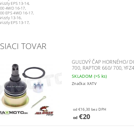
izzly EPS 13-14,
00 4WD 16-17,
00 EPS 4WD 16-17,
izzly 13-16,
izzly EPS 13-17,
SIACI TOVAR
GUĽOVÝ ČAP HORNÉHO/ D
700, RAPTOR 660/ 700, YFZ
SKLADOM
(>5 ks)
Značka:
XATV
od €16,30 bez DPH
€20
od