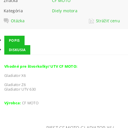
Značka
CF MOTO
Kategória
Diely motora
Otázka
Strážiť cenu
POPIS
DISKUSIA
Vhodné pre štvorkolky/ UTV CF MOTO:
Gladiator X6
Gladiator Z6
Gladiator UTV 630
Výrobca:
CF MOTO