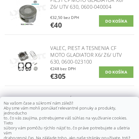
PIEST CF MOTO GLADIATOR X6/
Z6/ UTV 630, 0600-040004
€32,50 bez DPH
€40
VALEC, PIEST A TESNENIA CF
MOTO GLADIATOR X6/ Z6/ UTV
630, 0600-023100
€248 bez DPH
€305
KĽUKOVÝ HRIADEĽ CF MOTO
Na vašom čase a súkromí nám záleží!
GLADIATOR X6/ Z6/ UTV630,
Aby sme vám mohli ponúkať relevantné ponuky a produkty,
0600-041000
jednoducho
to, čo vás zaujíma, potrebujeme váš súhlas na využívanie cookies.
od €284,60 bez DPH
Tieto
DETAIL
€350
súbory vám pomôžu rýchlo nájsť to, čo práve potrebujete a ušetria
od
vám
drahocenný čas. Na základe toho, ako naše stránky používate, totiž