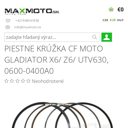
€0
EUR
CZK
HUF
+421948541858
info@maxmoto.sk
PIESTNE KRÚŽKA CF MOTO
GLADIATOR X6/ Z6/ UTV630,
0600-0400A0
Neohodnotené