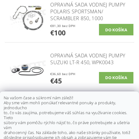
OPRAVNÁ SADA VODNEJ PUMPY
POLARIS SPORTSMAN/
SCRAMBLER 850, 1000
€81,30 bez DPH
€100
OPRAVNÁ SADA VODNEJ PUMPY
SUZUKI LT-R 450, WPK0043
€36,60 bez DPH
€45
Na vašom čase a súkromí nám záleží!
Aby sme vám mohli ponúkať relevantné ponuky a produkty,
OPRAVNÁ SADA VODNEJ PUMPY
jednoducho
SUZUKI LT-R450 QUADRACER,
to, čo vás zaujíma, potrebujeme váš súhlas na využívanie cookies.
06-09, 821916
Tieto
súbory vám pomôžu rýchlo nájsť to, čo práve potrebujete a ušetria
€40,70 bez DPH
vám
€50
drahocenný čas. Na základe toho, ako naše stránky používate, totiž
dôsledne prispôsobujeme ich obsah a zobrazujeme vám tie