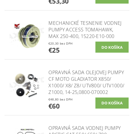
€53,30
MECHANICKÉ TESNENIE VODNEJ
PUMPY ACCESS TOMAHAWK,
MAX 250-400, 15220-E10-000
€20,30 bez DPH
€25
OPRAVNÁ SADA OLEJOVEJ PUMPY
CF MOTO GLADIATOR X850/
X1000/ X8/ Z8/ UTV800/ UTV1000/
Z1000, 14-25,0800-070002
€48,80 bez DPH
€60
OPRAVNÁ SADA VODNEJ PUMPY