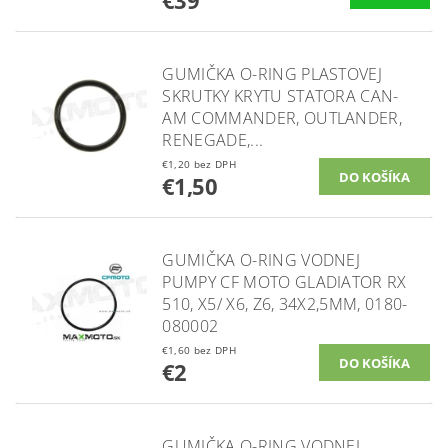
€39
GUMIČKA O-RING PLASTOVEJ
SKRUTKY KRYTU STATORA CAN-
AM COMMANDER, OUTLANDER,
RENEGADE,...
€1,20 bez DPH
€1,50
GUMIČKA O-RING VODNEJ
PUMPY CF MOTO GLADIATOR RX
510, X5/ X6, Z6, 34X2,5MM, 0180-
080002
€1,60 bez DPH
€2
GUMIČKA O-RING VODNEJ