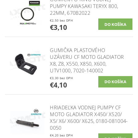
PUMPY KAWASAKI TERYX 800,
22MM, 670B2022
€2,50 bez DPH
€3,10
GUMIČKA PLASTOVÉHO
UZÁVERU CF MOTO GLADIATOR
X8, Z8, X550, X850, X600,
UTV1000, 7020-140002
€3,30 bez DPH
€4,10
HRIADEĽKA VODNEJ PUMPY CF
MOTO GLADIATOR X450/ X520/
X5/ X6/ X600/ X625, 0180-081004-
0050
€4,20 bez DPH