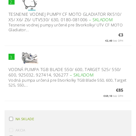
2.
TESNENIE VODNEJ PUMPY CF MOTO GLADIATOR RX510/
X5/ X6/ Z6/ UTV530/ 630, 0180-081006
–
SKLADOM
Tesnenie vodnej pumpy určené pre štvorkolky/ UTV CF MOTO
Gladiator...
€3
€2,40
bez DPH
3.
VODNÁ PUMPA TGB BLADE 550/ 600, TARGET 525/ 550/
600, 925032, 927414, 926277
–
SKLADOM
Vodná pumpa určená pre štvorkolky TGB Blade 550, 600, Target
525, 550,...
€85
€69,10
bez DPH
NA SKLADE
AKCIA