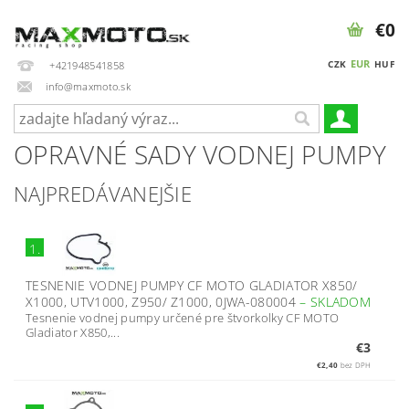
€0
EUR
CZK
HUF
+421948541858
info@maxmoto.sk
OPRAVNÉ SADY VODNEJ PUMPY
NAJPREDÁVANEJŠIE
1.
TESNENIE VODNEJ PUMPY CF MOTO GLADIATOR X850/
X1000, UTV1000, Z950/ Z1000, 0JWA-080004
–
SKLADOM
Tesnenie vodnej pumpy určené pre štvorkolky CF MOTO
Gladiator X850,...
€3
€2,40
bez DPH