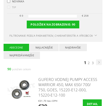
NOVINKA
TIP
€
0
€
258
POLOŽIEK NA ZOBRAZENIE:
90
FILTROVANIE PODĽA PARAMETROV, CHARAKTERISTÍK A VÝROBCOV
ABECEDNE
NAJLACNEJŠIE
NAJDRAHŠIE
NAJPREDÁVANEJŠIE
1
2
3
90
položiek celkom
GUFERO VODNEJ PUMPY ACCESS
WARRIOR 450, MAX 650/ 700/
750, GOES, 15220-E12-000,
15220-E12-100
€31,70 bez DPH
DETAIL