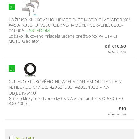
2.
LOŽISKO KĽUKOVÉHO HRIADEĽA CF MOTO GLADIATOR X8/
X450/ X850, UTV800, ČIERNE/ MODRÉ/ ČERVENÉ, 0800-
040006
–
SKLADOM
Ložisko kľukového hriadeľa určené pre štvorkolky/ UTV CF
MOTO Gladiator...
od €10,90
€8,90
bez DPH
3.
GUFERO KĽUKOVÉHO HRIADEĽA CAN-AM OUTLANDER/
RENEGADE G1/ G2, 420631933, 420631932
–
NA
OBJEDNÁVKU
Gufero kľuky pre štvorkolky CAN-AM Outlander 500, 570, 650,
800, 1000,...
€10
€8,10
bez DPH
NA SKLADE