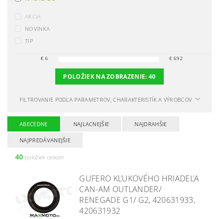
AKCIA
NOVINKA
TIP
€
6
€
692
POLOŽIEK NA ZOBRAZENIE:
40
FILTROVANIE PODĽA PARAMETROV, CHARAKTERISTÍK A VÝROBCOV
ABECEDNE
NAJLACNEJŠIE
NAJDRAHŠIE
NAJPREDÁVANEJŠIE
40
položiek celkom
GUFERO KĽUKOVÉHO HRIADEĽA
CAN-AM OUTLANDER/
RENEGADE G1/ G2, 420631933,
420631932