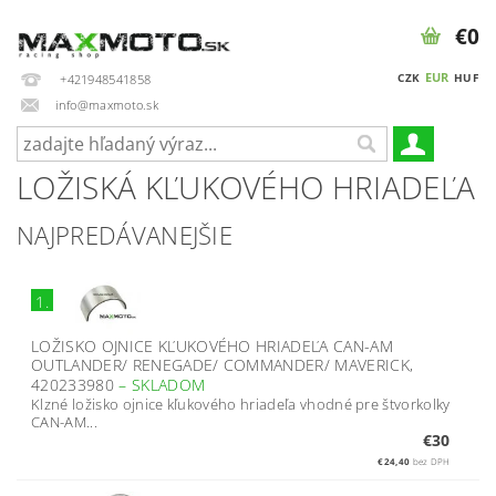
€0
EUR
CZK
HUF
+421948541858
info@maxmoto.sk
LOŽISKÁ KĽUKOVÉHO HRIADEĽA
NAJPREDÁVANEJŠIE
1.
LOŽISKO OJNICE KĽUKOVÉHO HRIADEĽA CAN-AM
OUTLANDER/ RENEGADE/ COMMANDER/ MAVERICK,
420233980
–
SKLADOM
Klzné ložisko ojnice kľukového hriadeľa vhodné pre štvorkolky
CAN-AM...
€30
€24,40
bez DPH