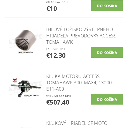
€8,10 bez DPH
€10
IHLOVÉ LOŽISKO VÝSTUPNÉHO
HRIADEĽA PREVODOVKY ACCESS
TOMAHAWK
€10 bez DPH
€12,30
KĽUKA MOTORU ACCESS
TOMAHAWK 300, MAX4, 13000-
E11-A00
€412,50 bez DPH
€507,40
KĽUKOVÝ HRIADEĽ CF MOTO