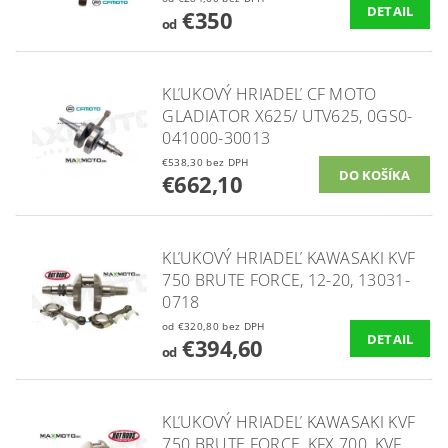
DETAIL
€350
od
KĽUKOVÝ HRIADEĽ CF MOTO
GLADIATOR X625/ UTV625, 0GS0-
041000-30013
€538,30 bez DPH
€662,10
KĽUKOVÝ HRIADEĽ KAWASAKI KVF
750 BRUTE FORCE, 12-20, 13031-
0718
od €320,80 bez DPH
DETAIL
€394,60
od
KĽUKOVÝ HRIADEĽ KAWASAKI KVF
750 BRUTE FORCE, KFX 700, KVF