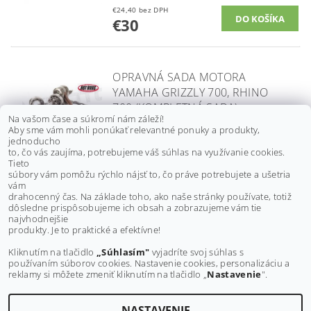
€24,40 bez DPH
€30
OPRAVNÁ SADA MOTORA
YAMAHA GRIZZLY 700, RHINO
700 (KOMPLETNÁ SADA)
Na vašom čase a súkromí nám záleží!
€540 bez DPH
Aby sme vám mohli ponúkať relevantné ponuky a produkty,
€664,20
jednoducho
to, čo vás zaujíma, potrebujeme váš súhlas na využívanie cookies.
Tieto
súbory vám pomôžu rýchlo nájsť to, čo práve potrebujete a ušetria
vám
VAČKOVÝ HRIADEĽ KAWASAKI
drahocenný čas. Na základe toho, ako naše stránky používate, totiž
BRUTEFORCE 650/ 750, KFX700,
dôsledne prispôsobujeme ich obsah a zobrazujeme vám tie
najvhodnejšie
SADA, 49118-0937, 49118-0938
produkty. Je to praktické a efektívne!
€320,80 bez DPH
€394,60
Kliknutím na tlačidlo
„Súhlasím"
vyjadríte svoj súhlas s
používaním súborov cookies. Nastavenie cookies, personalizáciu a
reklamy si môžete zmeniť kliknutím na tlačidlo „
Nastavenie
".
NASTAVENIE