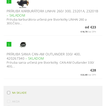
2.
PRÍRUBA KARBURÁTORA LINHAI 260/ 300, 23201A, 23201B
–
SKLADOM
Príruba karburátora určená pre štvorkolky LINHAI 260 a
300.Číslo...
od €23
€18,70
bez DPH
3.
PRÍRUBA SANIA CAN-AM OUTLANDER 330/ 400,
420267340
–
SKLADOM
Príruba sania určená pre štvorkolky CAN-AM Outlander 330/
400,...
€28
€22,80
bez DPH
NA SKLADE
AKCIA