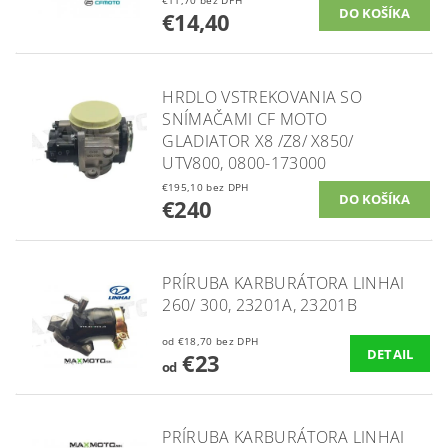
€11,70 bez DPH
€14,40
HRDLO VSTREKOVANIA SO
SNÍMAČAMI CF MOTO
GLADIATOR X8 /Z8/ X850/
UTV800, 0800-173000
€195,10 bez DPH
€240
PRÍRUBA KARBURÁTORA LINHAI
260/ 300, 23201A, 23201B
od €18,70 bez DPH
DETAIL
€23
od
PRÍRUBA KARBURÁTORA LINHAI