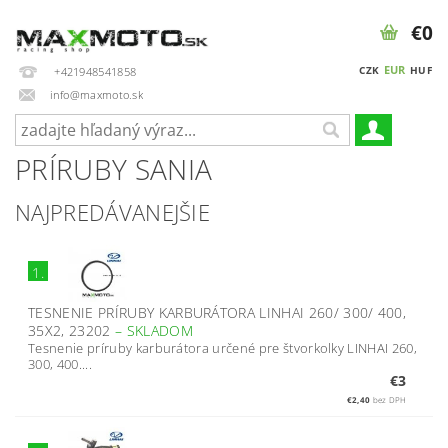
€0
EUR
CZK
HUF
+421948541858
info@maxmoto.sk
PRÍRUBY SANIA
NAJPREDÁVANEJŠIE
1.
TESNENIE PRÍRUBY KARBURÁTORA LINHAI 260/ 300/ 400,
35X2, 23202
–
SKLADOM
Tesnenie príruby karburátora určené pre štvorkolky LINHAI 260,
300, 400....
€3
€2,40
bez DPH