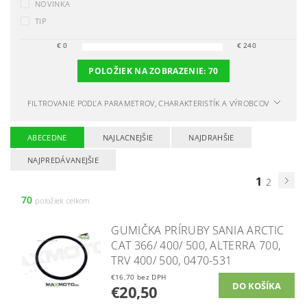
NOVINKA
TIP
€
0
€
240
POLOŽIEK NA ZOBRAZENIE:
70
FILTROVANIE PODĽA PARAMETROV, CHARAKTERISTÍK A VÝROBCOV
ABECEDNE
NAJLACNEJŠIE
NAJDRAHŠIE
NAJPREDÁVANEJŠIE
1
2
70
položiek celkom
GUMIČKA PRÍRUBY SANIA ARCTIC
CAT 366/ 400/ 500, ALTERRA 700,
TRV 400/ 500, 0470-531
€16,70 bez DPH
€20,50