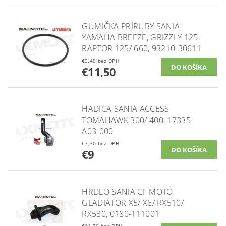
GUMIČKA PRÍRUBY SANIA
YAMAHA BREEZE, GRIZZLY 125,
RAPTOR 125/ 660, 93210-30611
€9,40 bez DPH
€11,50
HADICA SANIA ACCESS
TOMAHAWK 300/ 400, 17335-
A03-000
€7,30 bez DPH
€9
HRDLO SANIA CF MOTO
GLADIATOR X5/ X6/ RX510/
RX530, 0180-111001