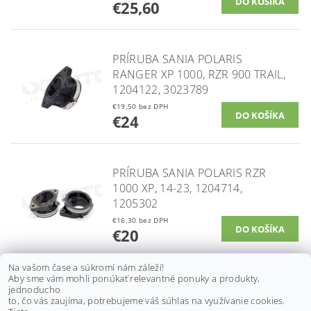
€25,60
PRÍRUBA SANIA POLARIS
RANGER XP 1000, RZR 900 TRAIL,
1204122, 3023789
€19,50 bez DPH
€24
PRÍRUBA SANIA POLARIS RZR
1000 XP, 14-23, 1204714,
1205302
€16,30 bez DPH
€20
Na vašom čase a súkromí nám záleží!
Aby sme vám mohli ponúkať relevantné ponuky a produkty,
PRÍRUBA SANIA POLARIS RZR 11-
jednoducho
to, čo vás zaujíma, potrebujeme váš súhlas na využívanie cookies.
14, RANGER 800 11-17, 5413766