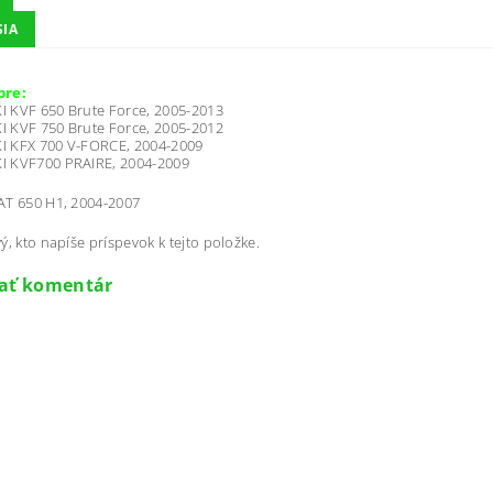
SIA
pre:
 KVF 650 Brute Force, 2005-2013
 KVF 750 Brute Force, 2005-2012
 KFX 700 V-FORCE, 2004-2009
 KVF700 PRAIRE, 2004-2009
AT 650 H1, 2004-2007
ý, kto napíše príspevok k tejto položke.
dať komentár