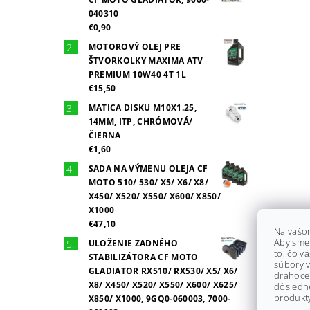
040310
€0,90
MOTOROVÝ OLEJ PRE
ŠTVORKOLKY MAXIMA ATV
PREMIUM 10W40 4T 1L
€15,50
MATICA DISKU M10X1.25,
14MM, ITP, CHRÓMOVÁ/
ČIERNA
€1,60
SADA NA VÝMENU OLEJA CF
MOTO 510/ 530/ X5/ X6/ X8/
X450/ X520/ X550/ X600/ X850/
X1000
€47,10
Na vašo
Aby sme
ULOŽENIE ZADNÉHO
to, čo v
STABILIZÁTORA CF MOTO
súbory v
GLADIATOR RX510/ RX530/ X5/ X6/
drahocen
X8/ X450/ X520/ X550/ X600/ X625/
dôsledn
produkty
X850/ X1000, 9GQ0-060003, 7000-