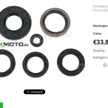
Kompletná
Force 650
Dostupn
Cena
€33,
Značka
Kategóri