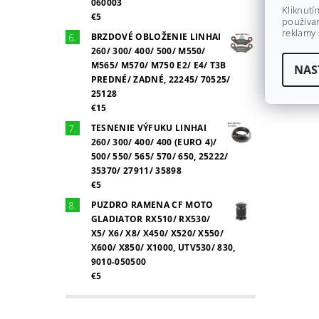
060003
Kliknutí
€5
používan
reklamy 
BRZDOVÉ OBLOŽENIE LINHAI
260/ 300/ 400/ 500/ M550/
M565/ M570/ M750 E2/ E4/ T3B
NAS
PREDNÉ/ ZADNÉ, 22245/ 70525/
25128
€15
TESNENIE VÝFUKU LINHAI
260/ 300/ 400/ 400 (EURO 4)/
500/ 550/ 565/ 570/ 650, 25222/
35370/ 27911/ 35898
€5
PUZDRO RAMENA CF MOTO
GLADIATOR RX510/ RX530/
X5/ X6/ X8/ X450/ X520/ X550/
X600/ X850/ X1000, UTV530/ 830,
9010-050500
€5