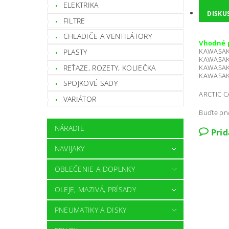
ELEKTRIKA
DISKU
FILTRE
CHLADIČE A VENTILÁTORY
Vhodné 
KAWASAKI
PLASTY
KAWASAKI
REŤAZE, ROZETY, KOLIEČKA
KAWASAKI
KAWASAKI
SPOJKOVÉ SADY
ARCTIC C
VARIÁTOR
Buďte prv
NÁRADIE
Pri
NAVIJAKY
OBLEČENIE A DOPLNKY
OLEJE, MAZIVÁ, PRÍSADY
PNEUMATIKY A DISKY