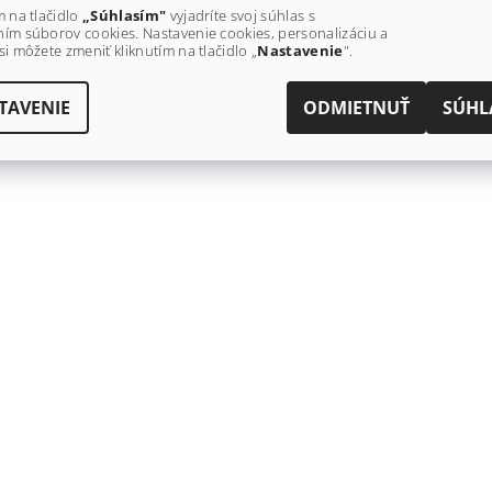
m na tlačidlo
„Súhlasím"
vyjadríte svoj súhlas s
ím súborov cookies. Nastavenie cookies, personalizáciu a
si môžete zmeniť kliknutím na tlačidlo „
Nastavenie
".
TAVENIE
ODMIETNUŤ
SÚHL