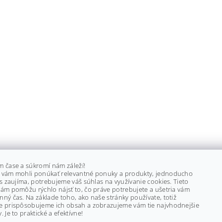
m čase a súkromí nám záleží!
 vám mohli ponúkať relevantné ponuky a produkty, jednoducho
ás zaujíma, potrebujeme váš súhlas na využívanie cookies. Tieto
ám pomôžu rýchlo nájsť to, čo práve potrebujete a ušetria vám
ný čas. Na základe toho, ako naše stránky používate, totiž
e prispôsobujeme ich obsah a zobrazujeme vám tie najvhodnejšie
. Je to praktické a efektívne!