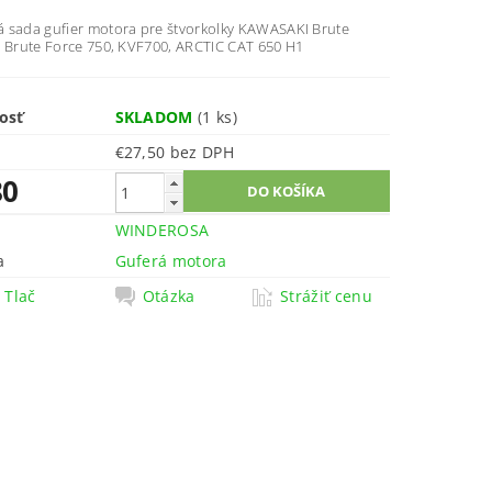
 sada gufier motora pre štvorkolky KAWASAKI Brute
, Brute Force 750, KVF700, ARCTIC CAT 650 H1
osť
SKLADOM
(1 ks)
€27,50 bez DPH
80
WINDEROSA
a
Guferá motora
Tlač
Otázka
Strážiť cenu