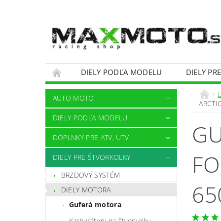
DIELY PODĽA MODELU
DIELY PR
OBCHODNÉ PODMIENKY
KONTAKTY
AUTO MOTO
ARCTI
DIELY PODĽA MODELU
GU
DOPLNKY PRE ATV, UTV
FO
DIELY PRE ŠTVORKOLKY
BRZDOVÝ SYSTÉM
65
DIELY MOTORA
Guferá motora
Karburátory na štvorkolku