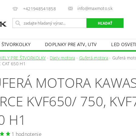
info@maxmoto.sk
+421948541858
E ŠTVORKOLKY
DOPLNKY PRE ATV, UTV
LED OSVET
DIELY PRE ŠTVORKOLKY
Diely motora
Guferá motora
Guferá mot
C CAT 650 H1
FERÁ MOTORA KAWAS
RCE KVF650/ 750, KVF
0 H1
1 hodnotenie