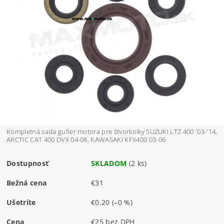
Kompletná sada gufier motora pre štvorkolky SUZUKI LTZ 400 '03-'14,
ARCTIC CAT 400 DVX 04-08, KAWASAKI KFX400 03-06
Dostupnosť
SKLADOM
(2 ks)
Bežná cena
€31
Ušetríte
€0,20
(–0 %)
Cena
€25 bez DPH