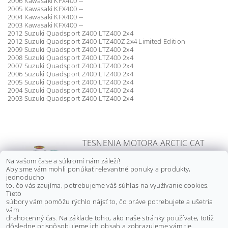
2006 Kawasaki KFX400 --
2005 Kawasaki KFX400 --
2004 Kawasaki KFX400 --
2003 Kawasaki KFX400 --
2012 Suzuki Quadsport Z400 LTZ400 2x4
2012 Suzuki Quadsport Z400 LTZ400Z 2x4 Limited Edition
2009 Suzuki Quadsport Z400 LTZ400 2x4
2008 Suzuki Quadsport Z400 LTZ400 2x4
2007 Suzuki Quadsport Z400 LTZ400 2x4
2006 Suzuki Quadsport Z400 LTZ400 2x4
2005 Suzuki Quadsport Z400 LTZ400 2x4
2004 Suzuki Quadsport Z400 LTZ400 2x4
2003 Suzuki Quadsport Z400 LTZ400 2x4
TESNENIA MOTORA ARCTIC CAT
400 DVX, KAWASAKI KFX400,
Na vašom čase a súkromí nám záleží!
SUZUKI LT-Z250/ LT-Z400,
Aby sme vám mohli ponúkať relevantné ponuky a produkty,
KOMPLET
jednoducho
to, čo vás zaujíma, potrebujeme váš súhlas na využívanie cookies.
€115 bez DPH
Tieto
€141,50
súbory vám pomôžu rýchlo nájsť to, čo práve potrebujete a ušetria
vám
drahocenný čas. Na základe toho, ako naše stránky používate, totiž
dôsledne prispôsobujeme ich obsah a zobrazujeme vám tie