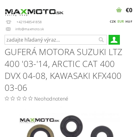
€0
EUR
CZK
HUF
+421948541858
info@maxmoto.sk
GUFERÁ MOTORA SUZUKI LTZ
400 '03-'14, ARCTIC CAT 400
DVX 04-08, KAWASAKI KFX400
03-06
Neohodnotené