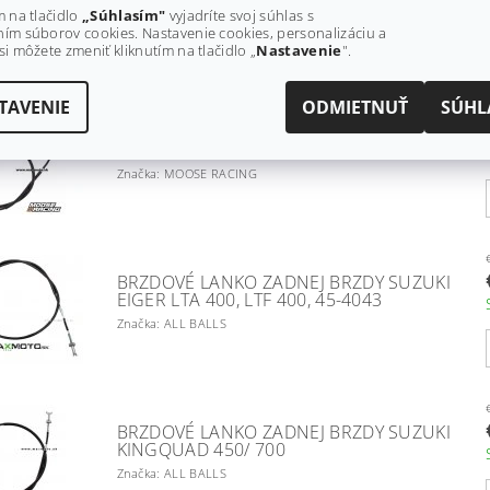
F400, 02-20, 64400-38830
m na tlačidlo
„Súhlasím"
vyjadríte svoj súhlas s
Značka: XATV
ím súborov cookies. Nastavenie cookies, personalizáciu a
si môžete zmeniť kliknutím na tlačidlo „
Nastavenie
".
TAVENIE
ODMIETNUŤ
SÚHL
BRZDOVÉ LANKO ZADNÉ SUZUKI
KINGQUAD 750/ 500, 58810-31G10
Značka: MOOSE RACING
BRZDOVÉ LANKO ZADNEJ BRZDY SUZUKI
EIGER LTA 400, LTF 400, 45-4043
Značka: ALL BALLS
BRZDOVÉ LANKO ZADNEJ BRZDY SUZUKI
KINGQUAD 450/ 700
Značka: ALL BALLS