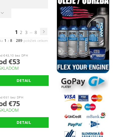
1
...
2
3
8
1
8
289
nka
z
-
položiek celkom
od €43,10 bez DPH
od €53
SKLADOM
DETAIL
od €61 bez DPH
od €75
SKLADOM
DETAIL