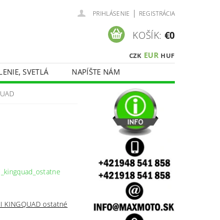
|
PRIHLÁSENIE
REGISTRÁCIA
KOŠÍK:
€0
EUR
CZK
HUF
LENIE, SVETLÁ
NAPÍŠTE NÁM
QUAD
I KINGQUAD ostatné