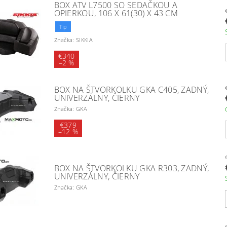
BOX ATV L7500 SO SEDAČKOU A
OPIERKOU, 106 X 61(30) X 43 CM
Tip
Značka: SIKKIA
€340
–
2 %
BOX NA ŠTVORKOLKU GKA C405, ZADNÝ,
UNIVERZÁLNY, ČIERNY
Značka: GKA
€379
–
12 %
BOX NA ŠTVORKOLKU GKA R303, ZADNÝ,
UNIVERZÁLNY, ČIERNY
Značka: GKA