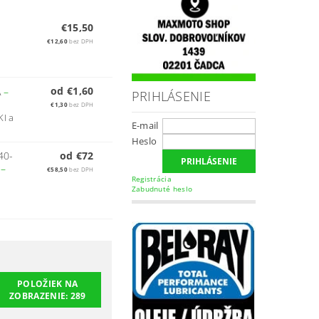
€15,50
€12,60
bez DPH
,
od €1,60
A
–
PRIHLÁSENIE
€1,30
bez DPH
KI a
E-mail
Heslo
40-
od €72
O
–
€58,50
bez DPH
Registrácia
Zabudnuté heslo
POLOŽIEK NA
ZOBRAZENIE:
289