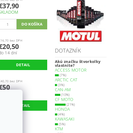
€37,90
SKLADOM
€16,70 bez DPH
€20,50
DOTAZNÍK
do 14 dní
Akú značku štvorkolky
DETAIL
vlastníte?
ACCESS MOTOR
(7%)
ARCTIC CAT
€40,70 bez DPH
€50
(3%)
CAN-AM
SKLADOM
(10%)
CF MOTO
(21%)
DETAIL
HONDA
(4%)
KAWASAKI
€16,70 bez DPH
(5%)
€20,50
KTM