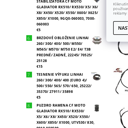
STABILIZÁTORA CF MOTO
Kliknutí
GLADIATOR RX510/ RX530/ X5/ X6/
používan
X8/ X450/ X520/ X550/ X600/ X625/
reklamy 
X850/ X1000, 9GQ0-060003, 7000-
060003
NAS
€5
BRZDOVÉ OBLOŽENIE LINHAI
260/ 300/ 400/ 500/ M550/
M565/ M570/ M750 E2/ E4/ T3B
PREDNÉ/ ZADNÉ, 22245/ 70525/
25128
€15
TESNENIE VÝFUKU LINHAI
260/ 300/ 400/ 400 (EURO 4)/
500/ 550/ 565/ 570/ 650, 25222/
35370/ 27911/ 35898
€5
PUZDRO RAMENA CF MOTO
GLADIATOR RX510/ RX530/
X5/ X6/ X8/ X450/ X520/ X550/
X600/ X850/ X1000, UTV530/ 830,