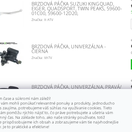
BRZDOVÁ PÁČKA SUZUKI KINGQUAD,
EIGER, QUADSPORT, TWIN PEAKS, 59600-
01C00, 59600-12D20,
Značka: X-ATV
BRZDOVÁ PÁČKA, UNIVERZÁLNA -
ČIERNA
Značka: XATV
BRZDOVÁ PÁČKA, UNIVERZÁLNA, PRAVÁ/
ĽAVÁ, ČIERNA
m čase a súkromí nám záleží!
Značka: XATV
 vám mohli ponúkať relevantné ponuky a produkty, jednoducho
ás zaujíma, potrebujeme váš súhlas na využívanie cookies. Tieto
ám pomôžu rýchlo nájsť to, čo práve potrebujete a ušetria vám
ný čas. Na základe toho, ako naše stránky používate, totiž
e prispôsobujeme ich obsah a zobrazujeme vám tie najvhodnejšie
. Je to praktické a efektívne!
BRZDOVÉ ČEĽUSTE SUZUKI LT-A400/ LT-