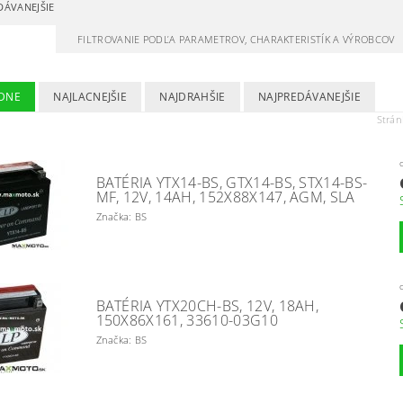
DÁVANEJŠIE
FILTROVANIE PODĽA PARAMETROV, CHARAKTERISTÍK A VÝROBCOV
DNE
NAJLACNEJŠIE
NAJDRAHŠIE
NAJPREDÁVANEJŠIE
Strá
BATÉRIA YTX14-BS, GTX14-BS, STX14-BS-
MF, 12V, 14AH, 152X88X147, AGM, SLA
Značka: BS
BATÉRIA YTX20CH-BS, 12V, 18AH,
150X86X161, 33610-03G10
Značka: BS