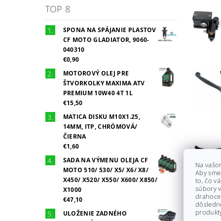
TOP 8
SPONA NA SPÁJANIE PLASTOV
CF MOTO GLADIATOR, 9060-
040310
€0,90
MOTOROVÝ OLEJ PRE
ŠTVORKOLKY MAXIMA ATV
PREMIUM 10W40 4T 1L
€15,50
MATICA DISKU M10X1.25,
14MM, ITP, CHRÓMOVÁ/
ČIERNA
€1,60
SADA NA VÝMENU OLEJA CF
Na vašo
MOTO 510/ 530/ X5/ X6/ X8/
Aby sme
X450/ X520/ X550/ X600/ X850/
to, čo v
súbory v
X1000
drahocen
€47,10
dôsledn
produkty
ULOŽENIE ZADNÉHO