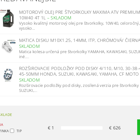
MOTOROVÝ OLEJ PRE ŠTVORKOLKY MAXIMA ATV PREMIUM
10W40 4T 1L
–
SKLADOM
Vysoko kvalitný motorový olej pre štvorkolky, 10W40, celoročný
vysoko...
MATICA DISKU M10X1.25, 14MM, ITP, CHRÓMOVÁ/ ČIERN
SKLADOM
Matica kolesa určená pre štvorkolky YAMAHA, KAWASAKI, SUZU
iné....
ROZŠIROVACIE PODLOŽKY POD DISKY 4/110, M10, 30-38-
45-50MM HONDA, SUZUKI, KAWASAKI, YAMAHA, CF MOT
SKLADOM
Rozširovacie podložky pod disky, zosílená verzia pre štvorkolky
SUZUKI,...
SKLADE
IA
€
1
€
626
INKA
TIP