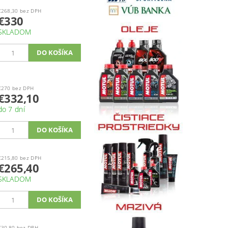
€268,30 bez DPH
€330
SKLADOM
€270 bez DPH
€332,10
do 7 dní
€215,80 bez DPH
€265,40
SKLADOM
€30,80 bez DPH