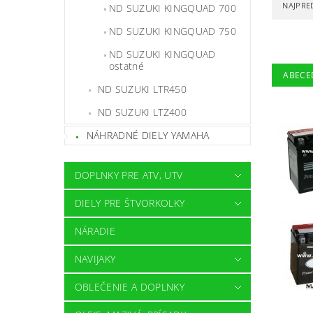
NAJPRE
ND SUZUKI KINGQUAD 700
ND SUZUKI KINGQUAD 750
ND SUZUKI KINGQUAD
ostatné
ABECE
ND SUZUKI LTR450
ND SUZUKI LTZ400
NÁHRADNÉ DIELY YAMAHA
DOPLNKY PRE ATV, UTV
DIELY PRE ŠTVORKOLKY
NÁRADIE
NAVIJAKY
OBLEČENIE A DOPLNKY