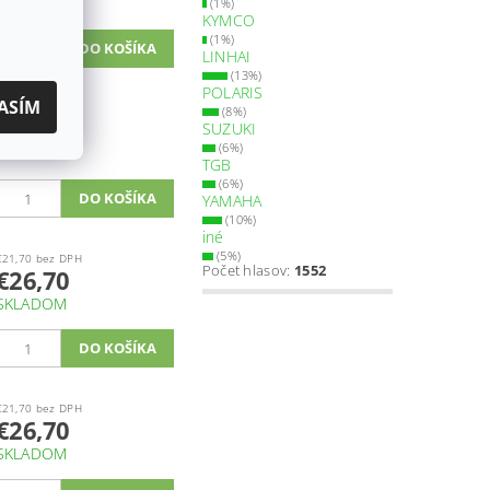
SKLADOM
(1%)
KYMCO
(1%)
LINHAI
(13%)
POLARIS
ASÍM
€22,50 bez DPH
(8%)
€27,70
SUZUKI
(6%)
SKLADOM
TGB
(6%)
YAMAHA
(10%)
iné
(5%)
€21,70 bez DPH
Počet hlasov:
1552
€26,70
SKLADOM
€21,70 bez DPH
€26,70
SKLADOM