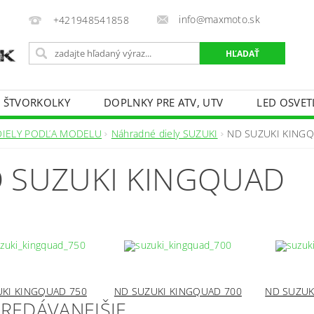
info@maxmoto.sk
+421948541858
E ŠTVORKOLKY
DOPLNKY PRE ATV, UTV
LED OSVET
DIELY PODĽA MODELU
Náhradné diely SUZUKI
ND SUZUKI KING
 SUZUKI KINGQUAD
KI KINGQUAD 750
ND SUZUKI KINGQUAD 700
ND SUZUK
PREDÁVANEJŠIE