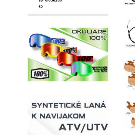
9010-050500
€5