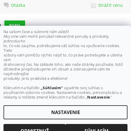
Otázka
Strážiť cenu
POPIS
Na vašom čase a súkromí nám záleží!
DISKUSIA
Aby sme vám mohli ponúkať relevantné ponuky a produkty,
jednoducho
to, čo vás zaujíma, potrebujeme váš súhlas na využívanie cookies.
Tieto
Vhodné pre:
súbory vám pomôžu rýchlo nájsť to, čo práve potrebujete a ušetria
CAN AM (BRP) QUEST 500 4X4 500 2004 ALL
vám
CAN AM (BRP) QUEST 500 4X4 XT 500 2004 ALL
drahocenný čas. Na základe toho, ako naše stránky používate, totiž
dôsledne prispôsobujeme ich obsah a zobrazujeme vám tie
Buďte prvý, kto napíše príspevok k tejto položke.
najvhodnejšie
produkty. Je to praktické a efektívne!
Pridať komentár
Kliknutím na tlačidlo
„Súhlasím"
vyjadríte svoj súhlas s
používaním súborov cookies. Nastavenie cookies, personalizáciu a
reklamy si môžete zmeniť kliknutím na tlačidlo „
Nastavenie
".
NASTAVENIE
Upraviť nastavenie cookies
2026 ©
MAXMOTO.SK
, všetky práva vyhradené
Vytvoril Shoptet