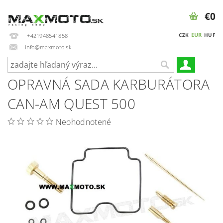
€0
EUR
CZK
HUF
+421948541858
info@maxmoto.sk
OPRAVNÁ SADA KARBURÁTORA
CAN-AM QUEST 500
Neohodnotené