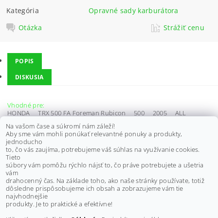
Kategória
Opravné sady karburátora
Otázka
Strážiť cenu
POPIS
DISKUSIA
Vhodné pre:
HONDA TRX 500 FA Foreman Rubicon 500 2005 ALL
HONDA TRX 500 FGA Foreman Rubicon 500 2005 ALL
Na vašom čase a súkromí nám záleží!
HONDA TRX 500 FA Foreman Rubicon 500 2006 ALL
Aby sme vám mohli ponúkať relevantné ponuky a produkty,
HONDA TRX 500 FGA Foreman Rubicon 500 2006 ALL
jednoducho
HONDA TRX 500 FA Foreman Rubicon 500 2007 ALL
to, čo vás zaujíma, potrebujeme váš súhlas na využívanie cookies.
HONDA TRX 500 FGA Foreman Rubicon 500 2007 ALL
Tieto
HONDA TRX 500 FA Foreman Rubicon 500 2008 ALL
súbory vám pomôžu rýchlo nájsť to, čo práve potrebujete a ušetria
HONDA TRX 500 FGA Foreman Rubicon 500 2008 ALL
vám
HONDA TRX 500 FA Foreman Rubicon 500 2009 ALL
drahocenný čas. Na základe toho, ako naše stránky používate, totiž
dôsledne prispôsobujeme ich obsah a zobrazujeme vám tie
Buďte prvý, kto napíše príspevok k tejto položke.
najvhodnejšie
produkty. Je to praktické a efektívne!
Pridať komentár