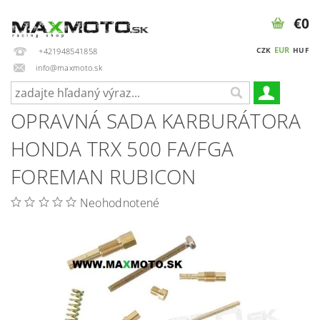
€0
EUR
CZK
HUF
+421948541858
info@maxmoto.sk
OPRAVNÁ SADA KARBURÁTORA
HONDA TRX 500 FA/FGA
FOREMAN RUBICON
Neohodnotené