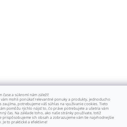
m čase a súkromí nám záleží!
 vám mohli ponúkať relevantné ponuky a produkty, jednoducho
ás zaujíma, potrebujeme váš súhlas na využívanie cookies. Tieto
ám pomôžu rýchlo nájsť to, čo práve potrebujete a ušetria vám
ný čas. Na základe toho, ako naše stránky používate, totiž
e prispôsobujeme ich obsah a zobrazujeme vám tie najvhodnejšie
. Je to praktické a efektívne!