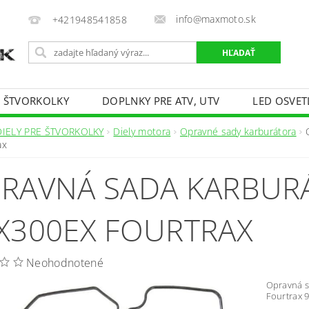
info@maxmoto.sk
+421948541858
E ŠTVORKOLKY
DOPLNKY PRE ATV, UTV
LED OSVET
DIELY PRE ŠTVORKOLKY
Diely motora
Opravné sady karburátora
ax
RAVNÁ SADA KARBUR
X300EX FOURTRAX
Neohodnotené
Opravná s
Fourtrax 