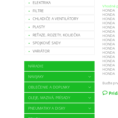
ELEKTRIKA
Vhodné p
HONDA 
FILTRE
HONDA 
CHLADIČE A VENTILÁTORY
HONDA 
HONDA 
PLASTY
HONDA 
HONDA 
REŤAZE, ROZETY, KOLIEČKA
HONDA 
HONDA 
SPOJKOVÉ SADY
HONDA 
HONDA 
VARIÁTOR
HONDA 
HONDA 
HONDA 
HONDA 
NÁRADIE
HONDA 
HONDA T
NAVIJAKY
Buďte prv
OBLEČENIE A DOPLNKY
Pri
OLEJE, MAZIVÁ, PRÍSADY
PNEUMATIKY A DISKY