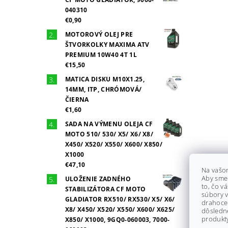
040310
€0,90
MOTOROVÝ OLEJ PRE
ŠTVORKOLKY MAXIMA ATV
PREMIUM 10W40 4T 1L
€15,50
MATICA DISKU M10X1.25,
14MM, ITP, CHRÓMOVÁ/
ČIERNA
€1,60
SADA NA VÝMENU OLEJA CF
MOTO 510/ 530/ X5/ X6/ X8/
X450/ X520/ X550/ X600/ X850/
X1000
€47,10
Na vašo
Aby sme
ULOŽENIE ZADNÉHO
to, čo v
STABILIZÁTORA CF MOTO
súbory v
GLADIATOR RX510/ RX530/ X5/ X6/
drahocen
X8/ X450/ X520/ X550/ X600/ X625/
dôsledn
produkty
X850/ X1000, 9GQ0-060003, 7000-