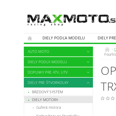
DIELY PODĽA MODELU
DIELY PR
OBCHODNÉ PODMIENKY
KONTAKTY
AUTO MOTO
Fourtr
DIELY PODĽA MODELU
OP
DOPLNKY PRE ATV, UTV
TR
DIELY PRE ŠTVORKOLKY
BRZDOVÝ SYSTÉM
DIELY MOTORA
Guferá motora
Karburátory na štvorkolku