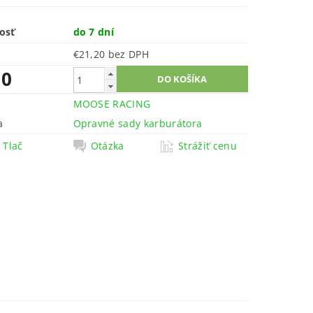
osť
do 7 dní
€21,20 bez DPH
10
MOOSE RACING
a
Opravné sady karburátora
Tlač
Otázka
Strážiť cenu