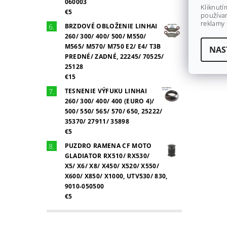
060003
Kliknutí
€5
používan
reklamy 
BRZDOVÉ OBLOŽENIE LINHAI
260/ 300/ 400/ 500/ M550/
M565/ M570/ M750 E2/ E4/ T3B
NAS
PREDNÉ/ ZADNÉ, 22245/ 70525/
25128
€15
TESNENIE VÝFUKU LINHAI
260/ 300/ 400/ 400 (EURO 4)/
500/ 550/ 565/ 570/ 650, 25222/
35370/ 27911/ 35898
€5
PUZDRO RAMENA CF MOTO
GLADIATOR RX510/ RX530/
X5/ X6/ X8/ X450/ X520/ X550/
X600/ X850/ X1000, UTV530/ 830,
9010-050500
€5