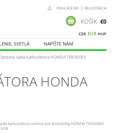
|
PRIHLÁSENIE
REGISTRÁCIA
KOŠÍK:
€0
EUR
CZK
HUF
LENIE, SVETLÁ
NAPÍŠTE NÁM
Opravná sada karburátora HONDA TRX300EX
ÁTORA HONDA
ada karbutátora určená pre štvorkolky HONDA TRX300EX
93-08