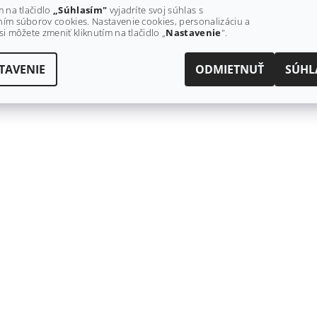
m na tlačidlo
„Súhlasím"
vyjadríte svoj súhlas s
ím súborov cookies. Nastavenie cookies, personalizáciu a
si môžete zmeniť kliknutím na tlačidlo „
Nastavenie
".
TAVENIE
ODMIETNUŤ
SÚHL