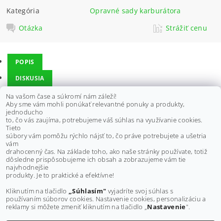
Kategória
Opravné sady karburátora
Otázka
Strážiť cenu
POPIS
DISKUSIA
Na vašom čase a súkromí nám záleží!
Aby sme vám mohli ponúkať relevantné ponuky a produkty,
Vhodné pre štvorkolky KAWASAKI:
jednoducho
to, čo vás zaujíma, potrebujeme váš súhlas na využívanie cookies.
KLF300C Bayou 4x4, 89-96
Tieto
súbory vám pomôžu rýchlo nájsť to, čo práve potrebujete a ušetria
vám
Výrobca:
ALL BALLS
drahocenný čas. Na základe toho, ako naše stránky používate, totiž
dôsledne prispôsobujeme ich obsah a zobrazujeme vám tie
Buďte prvý, kto napíše príspevok k tejto položke.
najvhodnejšie
produkty. Je to praktické a efektívne!
Pridať komentár
Kliknutím na tlačidlo
„Súhlasím"
vyjadríte svoj súhlas s
používaním súborov cookies. Nastavenie cookies, personalizáciu a
reklamy si môžete zmeniť kliknutím na tlačidlo „
Nastavenie
".