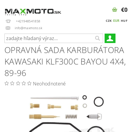
€0
EUR
CZK
HUF
+421948541858
info@maxmoto.sk
OPRAVNÁ SADA KARBURÁTORA
KAWASAKI KLF300C BAYOU 4X4,
89-96
Neohodnotené