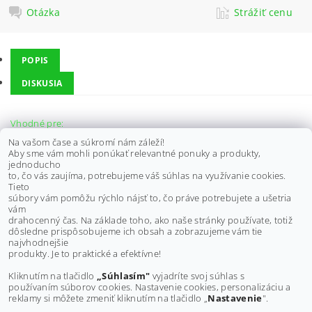
Otázka
Strážiť cenu
POPIS
DISKUSIA
Vhodné pre:
KAWASAKI KVF 300 2X4 Prairie 300 1999 ALL
Na vašom čase a súkromí nám záleží!
KAWASAKI KVF 300 4X4 Prairie 300 1999 ALL
Aby sme vám mohli ponúkať relevantné ponuky a produkty,
KAWASAKI KVF 300 2X4 Prairie 300 2000 ALL
jednoducho
KAWASAKI KVF 300 4X4 Prairie 300 2000 ALL
to, čo vás zaujíma, potrebujeme váš súhlas na využívanie cookies.
KAWASAKI KVF 300 2X4 Prairie 300 2001 ALL
Tieto
KAWASAKI KVF 300 4X4 Prairie 300 2001 ALL
súbory vám pomôžu rýchlo nájsť to, čo práve potrebujete a ušetria
KAWASAKI KVF 300 2X4 Prairie 300 2002 ALL
vám
KAWASAKI KVF 300 4X4 Prairie 300 2002 ALL
drahocenný čas. Na základe toho, ako naše stránky používate, totiž
dôsledne prispôsobujeme ich obsah a zobrazujeme vám tie
Buďte prvý, kto napíše príspevok k tejto položke.
najvhodnejšie
produkty. Je to praktické a efektívne!
Pridať komentár
Kliknutím na tlačidlo
„Súhlasím"
vyjadríte svoj súhlas s
používaním súborov cookies. Nastavenie cookies, personalizáciu a
reklamy si môžete zmeniť kliknutím na tlačidlo „
Nastavenie
".