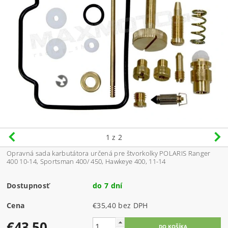
1
z 2
Opravná sada karbutátora určená pre štvorkolky POLARIS Ranger
400 10-14, Sportsman 400/ 450, Hawkeye 400, 11-14
Dostupnosť
do 7 dní
Cena
€35,40 bez DPH
€43,50