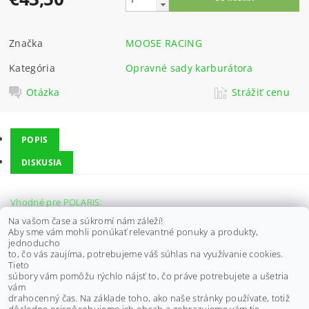
Značka
MOOSE RACING
Kategória
Opravné sady karburátora
Otázka
Strážiť cenu
POPIS
DISKUSIA
Vhodné pre POLARIS:
Sportsman 400 HO 4x4 09-14,
Na vašom čase a súkromí nám záleží!
Sportsman 400 HO 4x4 Built After 9/16 08,
Aby sme vám mohli ponúkať relevantné ponuky a produkty,
Sportsman 400 HO 4x4 Built Before 9/16 08,
jednoducho
Sportsman 450 06,
to, čo vás zaujíma, potrebujeme váš súhlas na využívanie cookies.
Sportsman 450 Built After 7/25/06 07,
Tieto
Sportsman 450 Built Before 7/25/06 07,
súbory vám pomôžu rýchlo nájsť to, čo práve potrebujete a ušetria
Hawkeye 400 HO 2x4 11-14,
vám
Ranger 4x4 400 10-14
drahocenný čas. Na základe toho, ako naše stránky používate, totiž