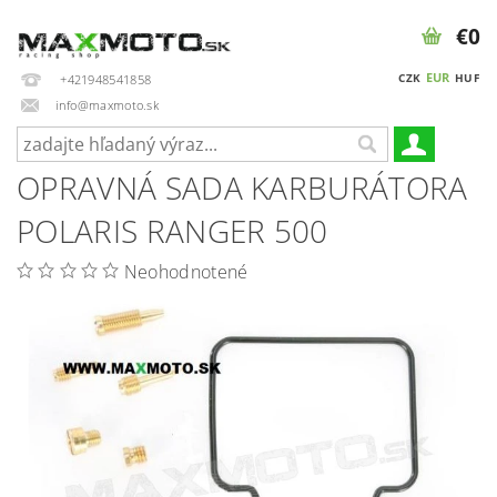
€0
EUR
CZK
HUF
+421948541858
info@maxmoto.sk
OPRAVNÁ SADA KARBURÁTORA
POLARIS RANGER 500
Neohodnotené