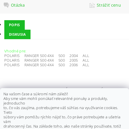
Otázka
Strážiť cenu
POPIS
DISKUSIA
Vhodné pre:
POLARIS RANGER 500 4X4 500 2004 ALL
POLARIS RANGER 500 4X4 500 2005 ALL
POLARIS RANGER 500 4X4 500 2006 ALL
OPRAVNÁ SADA KARBURÁTORA
Na vašom čase a súkromí nám záleží!
POLARIS SPORTSMAN 500/ 600/
Aby sme vám mohli ponúkať relevantné ponuky a produkty,
700, WORKER 500, 99-05
jednoducho
to, čo vás zaujíma, potrebujeme váš súhlas na využívanie cookies.
€36,60 bez DPH
Tieto
€45
súbory vám pomôžu rýchlo nájsť to, čo práve potrebujete a ušetria
vám
drahocenný čas. Na základe toho, ako naše stránky používate, totiž