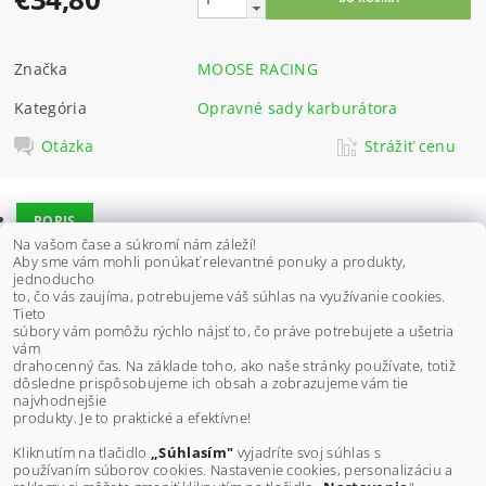
Značka
MOOSE RACING
Kategória
Opravné sady karburátora
Otázka
Strážiť cenu
POPIS
Na vašom čase a súkromí nám záleží!
DISKUSIA
Aby sme vám mohli ponúkať relevantné ponuky a produkty,
jednoducho
to, čo vás zaujíma, potrebujeme váš súhlas na využívanie cookies.
Tieto
Vhodné pre:
súbory vám pomôžu rýchlo nájsť to, čo práve potrebujete a ušetria
POLARIS Scrambler 500 2x4 00-08
vám
POLARIS Scrambler 500 4x4 97-09
drahocenný čas. Na základe toho, ako naše stránky používate, totiž
dôsledne prispôsobujeme ich obsah a zobrazujeme vám tie
Buďte prvý, kto napíše príspevok k tejto položke.
najvhodnejšie
produkty. Je to praktické a efektívne!
Pridať komentár
Kliknutím na tlačidlo
„Súhlasím"
vyjadríte svoj súhlas s
používaním súborov cookies. Nastavenie cookies, personalizáciu a