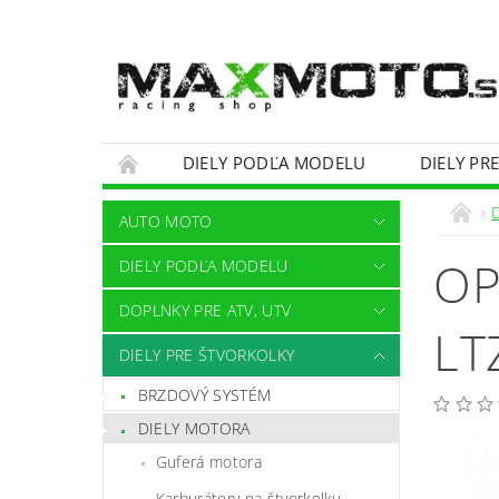
DIELY PODĽA MODELU
DIELY PR
OBCHODNÉ PODMIENKY
KONTAKTY
AUTO MOTO
OP
DIELY PODĽA MODELU
DOPLNKY PRE ATV, UTV
LT
DIELY PRE ŠTVORKOLKY
BRZDOVÝ SYSTÉM
DIELY MOTORA
Guferá motora
Karburátory na štvorkolku