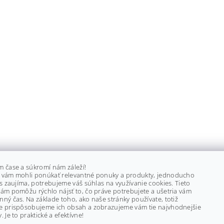
m čase a súkromí nám záleží!
 vám mohli ponúkať relevantné ponuky a produkty, jednoducho
ás zaujíma, potrebujeme váš súhlas na využívanie cookies. Tieto
ám pomôžu rýchlo nájsť to, čo práve potrebujete a ušetria vám
ný čas. Na základe toho, ako naše stránky používate, totiž
e prispôsobujeme ich obsah a zobrazujeme vám tie najvhodnejšie
. Je to praktické a efektívne!