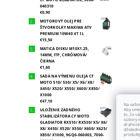
040310
€0,90
MOTOROVÝ OLEJ PRE
ŠTVORKOLKY MAXIMA ATV
PREMIUM 10W40 4T 1L
€15,50
MATICA DISKU M10X1.25,
14MM, ITP, CHRÓMOVÁ/
ČIERNA
€1,60
SADA NA VÝMENU OLEJA CF
MOTO 510/ 530/ X5/ X6/ X8/
X450/ X520/ X550/ X600/ X850/
X1000
€47,10
Na vašo
Aby sme
ULOŽENIE ZADNÉHO
to, čo v
STABILIZÁTORA CF MOTO
súbory v
GLADIATOR RX510/ RX530/ X5/ X6/
drahocen
X8/ X450/ X520/ X550/ X600/ X625/
dôsledn
produkty
X850/ X1000, 9GQ0-060003, 7000-