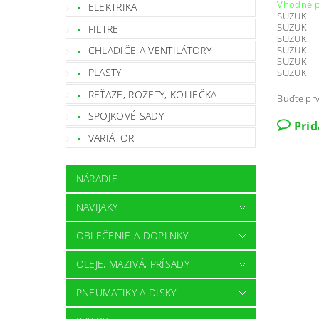
Vhodné p
ELEKTRIKA
SUZUKI
SUZUKI
FILTRE
SUZUKI
SUZUKI
CHLADIČE A VENTILÁTORY
SUZUKI
PLASTY
SUZUKI
REŤAZE, ROZETY, KOLIEČKA
Buďte prv
SPOJKOVÉ SADY
Pri
VARIÁTOR
NÁRADIE
NAVIJAKY
OBLEČENIE A DOPLNKY
OLEJE, MAZIVÁ, PRÍSADY
PNEUMATIKY A DISKY