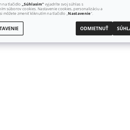
m na tlačidlo
„Súhlasím"
vyjadríte svoj súhlas s
ím súborov cookies. Nastavenie cookies, personalizáciu a
si môžete zmeniť kliknutím na tlačidlo „
Nastavenie
".
TAVENIE
ODMIETNUŤ
SÚHL