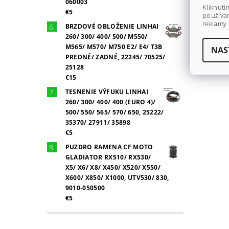
060003
Kliknutí
€5
používan
reklamy 
BRZDOVÉ OBLOŽENIE LINHAI
260/ 300/ 400/ 500/ M550/
M565/ M570/ M750 E2/ E4/ T3B
NAS
PREDNÉ/ ZADNÉ, 22245/ 70525/
25128
€15
TESNENIE VÝFUKU LINHAI
260/ 300/ 400/ 400 (EURO 4)/
500/ 550/ 565/ 570/ 650, 25222/
35370/ 27911/ 35898
€5
PUZDRO RAMENA CF MOTO
GLADIATOR RX510/ RX530/
X5/ X6/ X8/ X450/ X520/ X550/
X600/ X850/ X1000, UTV530/ 830,
9010-050500
€5