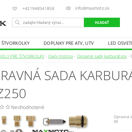
info@maxmoto.sk
+421948541858
E ŠTVORKOLKY
DOPLNKY PRE ATV, UTV
LED OSVET
DIELY PRE ŠTVORKOLKY
Diely motora
Opravné sady karburátora
RAVNÁ SADA KARBUR
Z250
Neohodnotené
Opravná s
09