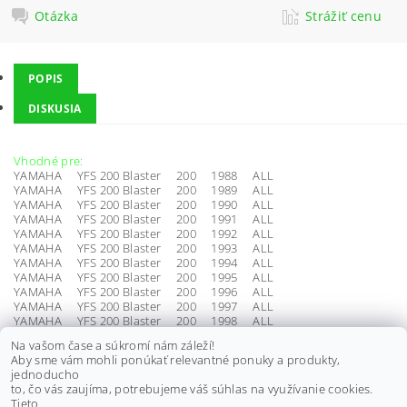
Otázka
Strážiť cenu
POPIS
DISKUSIA
Vhodné pre:
YAMAHA YFS 200 Blaster 200 1988 ALL
YAMAHA YFS 200 Blaster 200 1989 ALL
YAMAHA YFS 200 Blaster 200 1990 ALL
YAMAHA YFS 200 Blaster 200 1991 ALL
YAMAHA YFS 200 Blaster 200 1992 ALL
YAMAHA YFS 200 Blaster 200 1993 ALL
YAMAHA YFS 200 Blaster 200 1994 ALL
YAMAHA YFS 200 Blaster 200 1995 ALL
YAMAHA YFS 200 Blaster 200 1996 ALL
YAMAHA YFS 200 Blaster 200 1997 ALL
YAMAHA YFS 200 Blaster 200 1998 ALL
YAMAHA YFS 200 Blaster 200 1999 ALL
Na vašom čase a súkromí nám záleží!
YAMAHA YFS 200 Blaster 200 2000 ALL
Aby sme vám mohli ponúkať relevantné ponuky a produkty,
YAMAHA YFS 200 Blaster 200 2001 ALL
jednoducho
YAMAHA YFS 200 Blaster 200 2002 ALL
to, čo vás zaujíma, potrebujeme váš súhlas na využívanie cookies.
YAMAHA YFS 200 Blaster 200 2003 ALL
Tieto