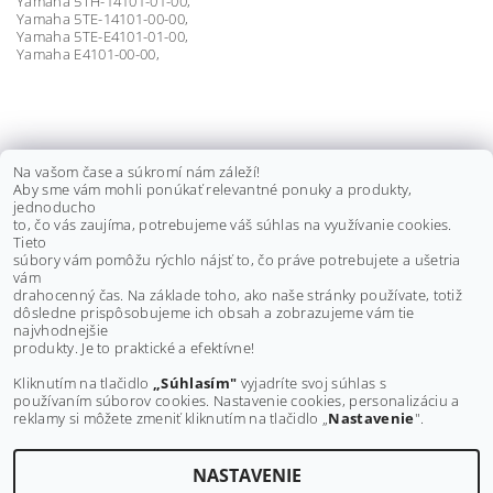
Yamaha 5TH-14101-01-00,
Yamaha 5TE-14101-00-00,
Yamaha 5TE-E4101-01-00,
Yamaha E4101-00-00,
KARBURÁTOR YAMAHA KODIAK
Na vašom čase a súkromí nám záleží!
Aby sme vám mohli ponúkať relevantné ponuky a produkty,
400, 5GH-14101-00-00
jednoducho
to, čo vás zaujíma, potrebujeme váš súhlas na využívanie cookies.
€125 bez DPH
Tieto
€153,80
súbory vám pomôžu rýchlo nájsť to, čo práve potrebujete a ušetria
vám
drahocenný čas. Na základe toho, ako naše stránky používate, totiž
dôsledne prispôsobujeme ich obsah a zobrazujeme vám tie
Buďte prvý, kto napíše príspevok k tejto položke.
najvhodnejšie
produkty. Je to praktické a efektívne!
Pridať komentár
Kliknutím na tlačidlo
„Súhlasím"
vyjadríte svoj súhlas s
používaním súborov cookies. Nastavenie cookies, personalizáciu a
reklamy si môžete zmeniť kliknutím na tlačidlo „
Nastavenie
".
NASTAVENIE