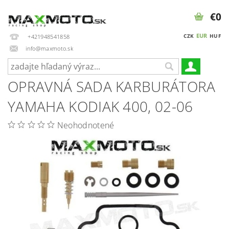
€0
EUR
CZK
HUF
+421948541858
info@maxmoto.sk
OPRAVNÁ SADA KARBURÁTORA
YAMAHA KODIAK 400, 02-06
Neohodnotené