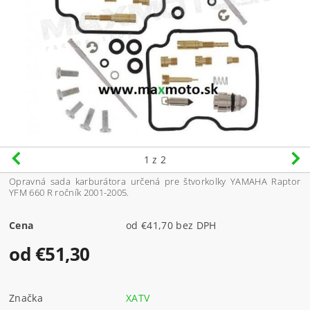
1
z 2
Opravná sada karburátora určená pre štvorkolky YAMAHA Raptor
YFM 660 R ročník 2001-2005.
Cena
od €41,70 bez DPH
od €51,30
Značka
XATV