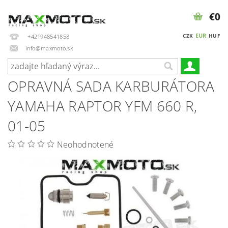
€0
EUR
CZK
HUF
+421948541858
info@maxmoto.sk
OPRAVNÁ SADA KARBURÁTORA
YAMAHA RAPTOR YFM 660 R,
01-05
Neohodnotené