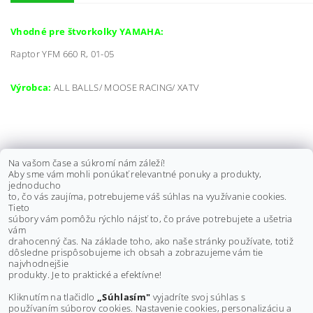
Vhodné pre štvorkolky YAMAHA:
Raptor YFM 660 R, 01-05
Výrobca:
ALL BALLS/ MOOSE RACING/ XATV
KARBURÁTOR YAMAHA RAPTOR
Na vašom čase a súkromí nám záleží!
Aby sme vám mohli ponúkať relevantné ponuky a produkty,
660, 5LP-14900-30-00
jednoducho
to, čo vás zaujíma, potrebujeme váš súhlas na využívanie cookies.
€137,50 bez DPH
Tieto
€169,10
súbory vám pomôžu rýchlo nájsť to, čo práve potrebujete a ušetria
vám
drahocenný čas. Na základe toho, ako naše stránky používate, totiž
dôsledne prispôsobujeme ich obsah a zobrazujeme vám tie
Buďte prvý, kto napíše príspevok k tejto položke.
najvhodnejšie
produkty. Je to praktické a efektívne!
Pridať komentár
Kliknutím na tlačidlo
„Súhlasím"
vyjadríte svoj súhlas s
používaním súborov cookies. Nastavenie cookies, personalizáciu a