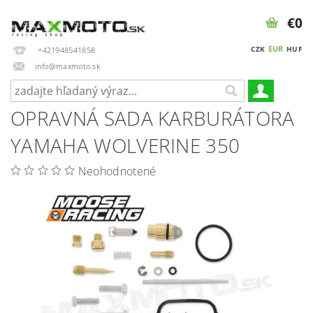
€0
EUR
CZK
HUF
+421948541858
info@maxmoto.sk
OPRAVNÁ SADA KARBURÁTORA
YAMAHA WOLVERINE 350
Neohodnotené