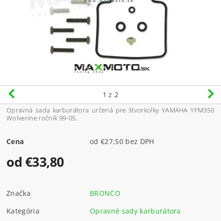
1
z 2
Opravná sada karburátora určená pre štvorkolky YAMAHA YFM350
Wolverine ročník 99-05.
Cena
od €27,50 bez DPH
od €33,80
Značka
BRONCO
Kategória
Opravné sady karburátora