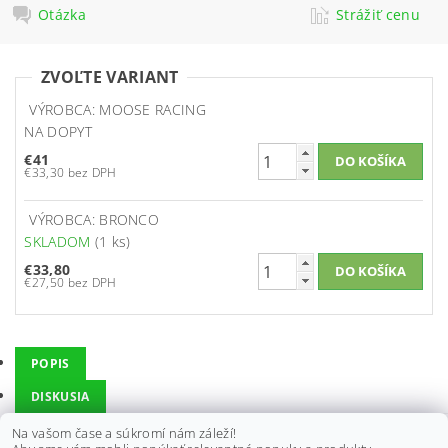
Otázka
Strážiť cenu
ZVOĽTE VARIANT
VÝROBCA: MOOSE RACING
NA DOPYT
€41
€33,30 bez DPH
VÝROBCA: BRONCO
SKLADOM
(1 ks)
€33,80
€27,50 bez DPH
POPIS
DISKUSIA
Na vašom čase a súkromí nám záleží!