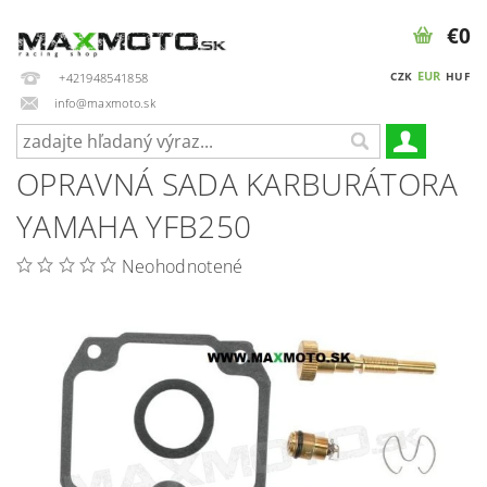
€0
EUR
CZK
HUF
+421948541858
info@maxmoto.sk
OPRAVNÁ SADA KARBURÁTORA
YAMAHA YFB250
Neohodnotené