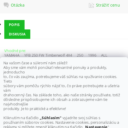
Otázka
Strážiť cenu
POPIS
DISKUSIA
Vhodné pre:
YAMAHA YFB 250 FW Timberwolf 4X4 250 1996 ALL
YAMAHA YFB 250 U Timberwolf 2X4 250 1996 AMERICA
Na vašom čase a súkromí nám záleží!
Aby sme vám mohli ponúkať relevantné ponuky a produkty,
YAMAHA YFB 250 U Timberwolf 2X4 250 1997 ALL
jednoducho
YAMAHA YFB 250 FW Timberwolf 4X4 250 1997
to, čo vás zaujíma, potrebujeme váš súhlas na využívanie cookies.
AMERICA
Tieto
YAMAHA YFB 250 U Timberwolf 2X4 250 1998 AMERICA
súbory vám pomôžu rýchlo nájsť to, čo práve potrebujete a ušetria
vám
YAMAHA YFB 250 FW Timberwolf 4X4 250 1998 AMERICA
drahocenný čas. Na základe toho, ako naše stránky používate, totiž
dôsledne prispôsobujeme ich obsah a zobrazujeme vám tie
Buďte prvý, kto napíše príspevok k tejto položke.
najvhodnejšie
produkty. Je to praktické a efektívne!
Pridať komentár
Kliknutím na tlačidlo
„Súhlasím"
vyjadríte svoj súhlas s
používaním súborov cookies. Nastavenie cookies, personalizáciu a
reklamy si môžete zmeniť kliknutím na tlačidlo „
Nastavenie
".