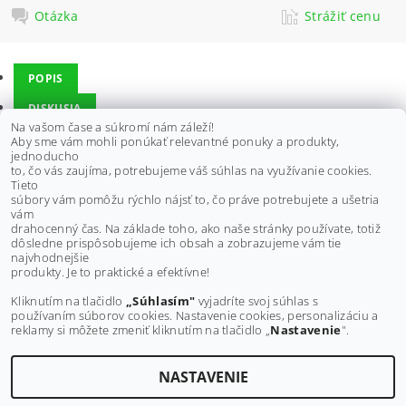
Otázka
Strážiť cenu
POPIS
DISKUSIA
Na vašom čase a súkromí nám záleží!
Aby sme vám mohli ponúkať relevantné ponuky a produkty,
jednoducho
Vhodné pre:
to, čo vás zaujíma, potrebujeme váš súhlas na využívanie cookies.
YAMAHA YXR 660 FA Rhino 4X4 660 2004 AMERICA
Tieto
YAMAHA YXR 660 FA Rhino 4X4 660 2005 AMERICA
súbory vám pomôžu rýchlo nájsť to, čo práve potrebujete a ušetria
YAMAHA YXR 660 FA Rhino 4X4 660 2006 AMERICA
vám
YAMAHA YXR 660 F Rhino 4X4 660 2007 AMERICA
drahocenný čas. Na základe toho, ako naše stránky používate, totiž
dôsledne prispôsobujeme ich obsah a zobrazujeme vám tie
Buďte prvý, kto napíše príspevok k tejto položke.
najvhodnejšie
produkty. Je to praktické a efektívne!
Pridať komentár
Kliknutím na tlačidlo
„Súhlasím"
vyjadríte svoj súhlas s
používaním súborov cookies. Nastavenie cookies, personalizáciu a
reklamy si môžete zmeniť kliknutím na tlačidlo „
Nastavenie
".
NASTAVENIE
Upraviť nastavenie cookies
2026 ©
MAXMOTO.SK
, všetky práva vyhradené