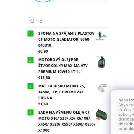
TOP 8
SPONA NA SPÁJANIE PLASTOV
CF MOTO GLADIATOR, 9060-
040310
€0,90
MOTOROVÝ OLEJ PRE
ŠTVORKOLKY MAXIMA ATV
PREMIUM 10W40 4T 1L
€15,50
MATICA DISKU M10X1.25,
14MM, ITP, CHRÓMOVÁ/
ČIERNA
Na vašo
€1,60
Aby sme
to, čo v
SADA NA VÝMENU OLEJA CF
súbory v
MOTO 510/ 530/ X5/ X6/ X8/
drahocen
dôsledn
X450/ X520/ X550/ X600/ X850/
produkty
X1000