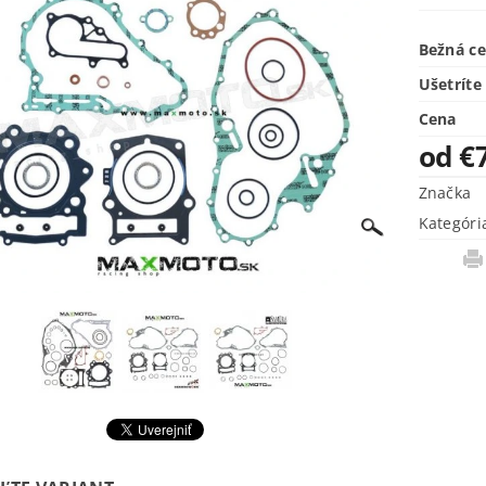
Bežná c
Ušetríte
Cena
od €
Značka
Kategóri