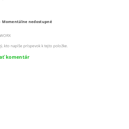
-
Momentálne nedostupné
 WORX
ý, kto napíše príspevok k tejto položke.
dať komentár