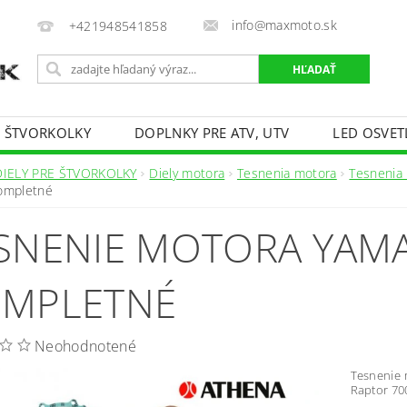
info@maxmoto.sk
+421948541858
E ŠTVORKOLKY
DOPLNKY PRE ATV, UTV
LED OSVET
DIELY PRE ŠTVORKOLKY
Diely motora
Tesnenia motora
Tesnenia
ompletné
SNENIE MOTORA YAMA
MPLETNÉ
Neohodnotené
Tesnenie 
Raptor 700