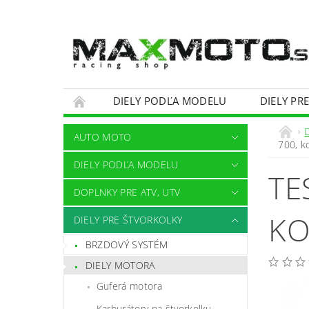
DIELY PODĽA MODELU
DIELY PR
OBCHODNÉ PODMIENKY
KONTAKTY
AUTO MOTO
700, k
DIELY PODĽA MODELU
TE
DOPLNKY PRE ATV, UTV
KO
DIELY PRE ŠTVORKOLKY
BRZDOVÝ SYSTÉM
DIELY MOTORA
Guferá motora
Karburátory na štvorkolku