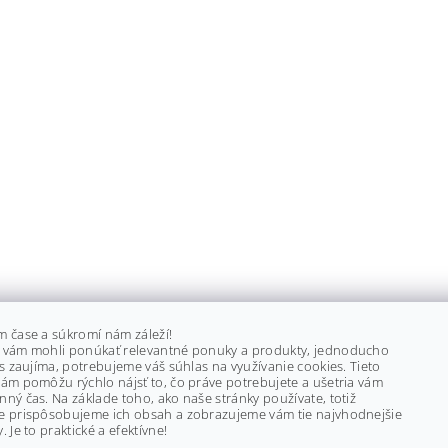
m čase a súkromí nám záleží!
 vám mohli ponúkať relevantné ponuky a produkty, jednoducho
ás zaujíma, potrebujeme váš súhlas na využívanie cookies. Tieto
ám pomôžu rýchlo nájsť to, čo práve potrebujete a ušetria vám
ný čas. Na základe toho, ako naše stránky používate, totiž
e prispôsobujeme ich obsah a zobrazujeme vám tie najvhodnejšie
. Je to praktické a efektívne!