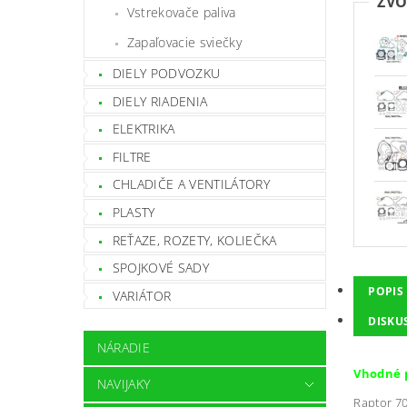
ZVO
Vstrekovače paliva
Zapaľovacie sviečky
DIELY PODVOZKU
DIELY RIADENIA
ELEKTRIKA
FILTRE
CHLADIČE A VENTILÁTORY
PLASTY
REŤAZE, ROZETY, KOLIEČKA
SPOJKOVÉ SADY
POPIS
VARIÁTOR
DISKU
NÁRADIE
Vhodné 
NAVIJAKY
Raptor 70