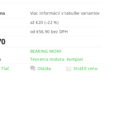
ena
Viac informácií v tabuľke variantov
až
€20
(–22 %)
od €56,90 bez DPH
70
BEARING WORX
a
Tesnenia motora- komplet
Tlač
Otázka
Strážiť cenu