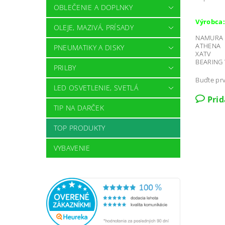
OBLEČENIE A DOPLNKY
Výrobca:
OLEJE, MAZIVÁ, PRÍSADY
NAMURA 
ATHENA
PNEUMATIKY A DISKY
XATV
BEARING
PRILBY
Buďte prv
LED OSVETLENIE, SVETLÁ
Pri
TIP NA DARČEK
TOP PRODUKTY
VYBAVENIE