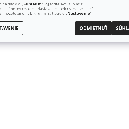
m na tlačidlo
„Súhlasím"
vyjadríte svoj súhlas s
ím súborov cookies. Nastavenie cookies, personalizáciu a
si môžete zmeniť kliknutím na tlačidlo „
Nastavenie
".
TAVENIE
ODMIETNUŤ
SÚHL