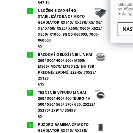
€47,10
Kliknutí
používan
ULOŽENIE ZADNÉHO
reklamy 
STABILIZÁTORA CF MOTO
GLADIATOR RX510/ RX530/ X5/ X6/
X8/ X450/ X520/ X550/ X600/ X625/
NAS
X850/ X1000, 9GQ0-060003, 7000-
060003
€5
BRZDOVÉ OBLOŽENIE LINHAI
260/ 300/ 400/ 500/ M550/
M565/ M570/ M750 E2/ E4/ T3B
PREDNÉ/ ZADNÉ, 22245/ 70525/
25128
€15
TESNENIE VÝFUKU LINHAI
260/ 300/ 400/ 400 (EURO 4)/
500/ 550/ 565/ 570/ 650, 25222/
35370/ 27911/ 35898
€5
PUZDRO RAMENA CF MOTO
GLADIATOR RX510/ RX530/