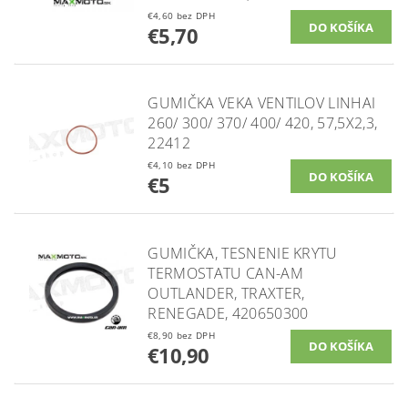
€4,60 bez DPH
€5,70
GUMIČKA VEKA VENTILOV LINHAI
260/ 300/ 370/ 400/ 420, 57,5X2,3,
22412
€4,10 bez DPH
€5
GUMIČKA, TESNENIE KRYTU
TERMOSTATU CAN-AM
OUTLANDER, TRAXTER,
RENEGADE, 420650300
€8,90 bez DPH
€10,90