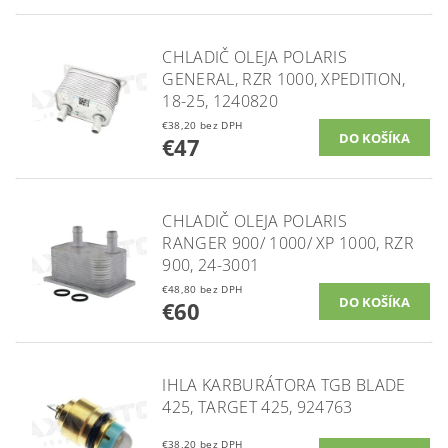
CHLADIČ OLEJA POLARIS
GENERAL, RZR 1000, XPEDITION,
18-25, 1240820
€38,20 bez DPH
€47
CHLADIČ OLEJA POLARIS
RANGER 900/ 1000/ XP 1000, RZR
900, 24-3001
€48,80 bez DPH
€60
IHLA KARBURÁTORA TGB BLADE
425, TARGET 425, 924763
€38,20 bez DPH