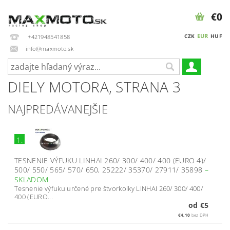
€0
EUR
CZK
HUF
+421948541858
info@maxmoto.sk
DIELY MOTORA
, STRANA 3
NAJPREDÁVANEJŠIE
1.
TESNENIE VÝFUKU LINHAI 260/ 300/ 400/ 400 (EURO 4)/
500/ 550/ 565/ 570/ 650, 25222/ 35370/ 27911/ 35898
–
SKLADOM
Tesnenie výfuku určené pre štvorkolky LINHAI 260/ 300/ 400/
400 (EURO...
od €5
€4,10
bez DPH