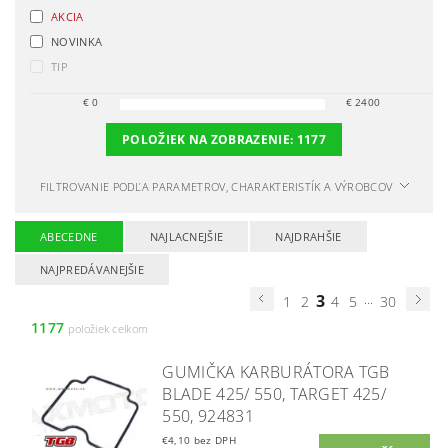
AKCIA
NOVINKA
TIP
€
0
€
2400
POLOŽIEK NA ZOBRAZENIE:
1177
FILTROVANIE PODĽA PARAMETROV, CHARAKTERISTÍK A VÝROBCOV
ABECEDNE
NAJLACNEJŠIE
NAJDRAHŠIE
NAJPREDÁVANEJŠIE
3
...
1
2
4
5
30
1177
položiek celkom
GUMIČKA KARBURÁTORA TGB
BLADE 425/ 550, TARGET 425/
550, 924831
€4,10 bez DPH