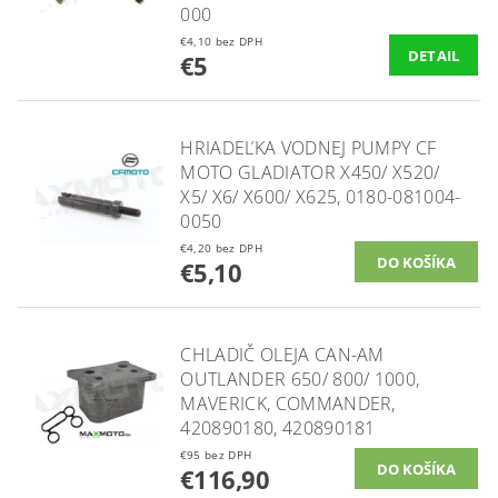
000
€4,10 bez DPH
DETAIL
€5
HRIADEĽKA VODNEJ PUMPY CF
MOTO GLADIATOR X450/ X520/
X5/ X6/ X600/ X625, 0180-081004-
0050
€4,20 bez DPH
€5,10
CHLADIČ OLEJA CAN-AM
OUTLANDER 650/ 800/ 1000,
MAVERICK, COMMANDER,
420890180, 420890181
€95 bez DPH
€116,90