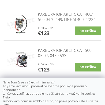
KARBURÁTOR ARCTIC CAT 400/
500 0470-449, LINHAI 400 27224
€100 bez DPH
€123
KARBURÁTOR ARCTIC CAT 500,
05-07, 0470-533
€100 bez DPH
€123
Na vašom čase a súkromí nám záleží!
Aby sme vám mohli ponúkať relevantné ponuky a produkty,
KARBURÁTOR CAN-AM DS 650/
jednoducho
DS 650 X/ DS 650 BAJA, 00-07,
to, čo vás zaujíma, potrebujeme váš súhlas na využívanie cookies.
707200142
Tieto
súbory vám pomôžu rýchlo nájsť to, čo práve potrebujete a ušetria
€75 bez DPH
vám