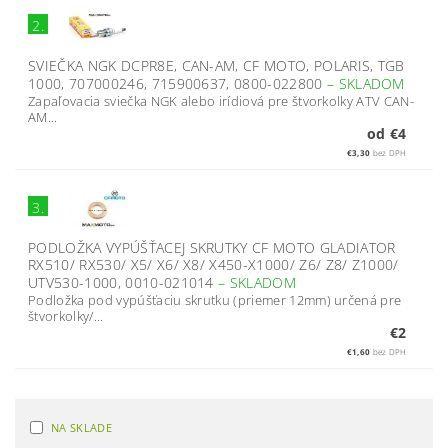
2.
SVIEČKA NGK DCPR8E, CAN-AM, CF MOTO, POLARIS, TGB
1000, 707000246, 715900637, 0800-022800
–
SKLADOM
Zapaľovacia sviečka NGK alebo irídiová pre štvorkolky ATV CAN-
AM...
od €4
€3,30
bez DPH
3.
PODLOŽKA VYPÚŠŤACEJ SKRUTKY CF MOTO GLADIATOR
RX510/ RX530/ X5/ X6/ X8/ X450-X1000/ Z6/ Z8/ Z1000/
UTV530-1000, 0010-021014
–
SKLADOM
Podložka pod vypúšťaciu skrutku (priemer 12mm) určená pre
štvorkolky/...
€2
€1,60
bez DPH
NA SKLADE