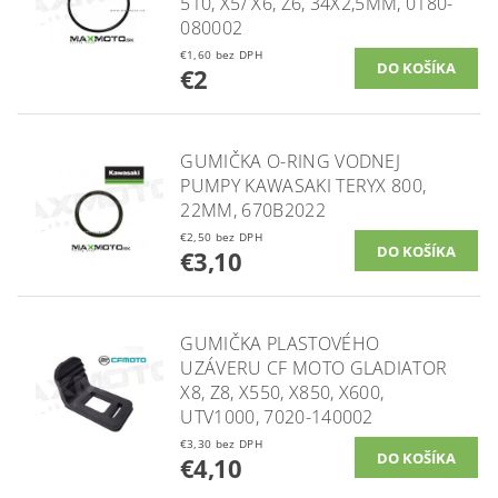
510, X5/ X6, Z6, 34X2,5MM, 0180-
080002
€1,60 bez DPH
€2
GUMIČKA O-RING VODNEJ
PUMPY KAWASAKI TERYX 800,
22MM, 670B2022
€2,50 bez DPH
€3,10
GUMIČKA PLASTOVÉHO
UZÁVERU CF MOTO GLADIATOR
X8, Z8, X550, X850, X600,
UTV1000, 7020-140002
€3,30 bez DPH
€4,10