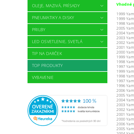
Vhodné 
OLEJE, MAZIVÁ, PRÍSADY
1999 Yam
PNEUMATIKY A DISKY
1999 Yam
1998 Yam
2005 Yam
PRILBY
2004 Yam
2003 Yam
LED OSVETLENIE, SVETLÁ
2002 Yam
2001 Yam
2000 Yam
TIP NA DARČEK
1999 Yam
1998 Yam
TOP PRODUKTY
1997 Yam
1999 Yam
1998 Yam
VYBAVENIE
1997 Yam
1996 Yam
2006 Yam
2005 Yam
2004 Yam
2003 Yam
2002 Yam
2001 Yam
2000 Yam
2006 Yam
2005 Yam
2004 Yam