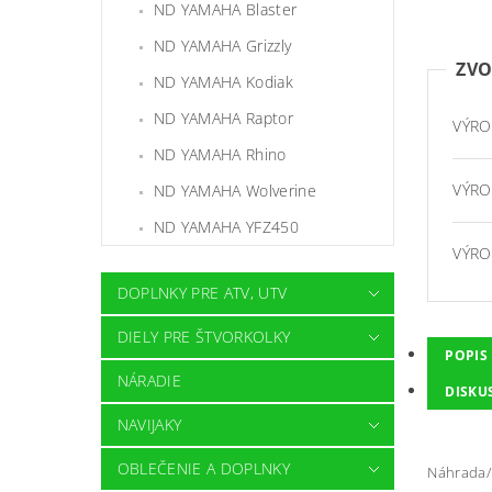
ND YAMAHA Blaster
ND YAMAHA Grizzly
ZVO
ND YAMAHA Kodiak
ND YAMAHA Raptor
VÝRO
ND YAMAHA Rhino
VÝRO
ND YAMAHA Wolverine
ND YAMAHA YFZ450
VÝRO
DOPLNKY PRE ATV, UTV
DIELY PRE ŠTVORKOLKY
POPIS
NÁRADIE
DISKU
NAVIJAKY
OBLEČENIE A DOPLNKY
Náhrada/ 