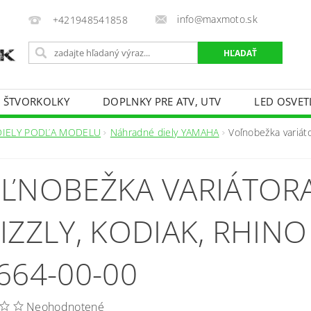
info@maxmoto.sk
+421948541858
E ŠTVORKOLKY
DOPLNKY PRE ATV, UTV
LED OSVET
DIELY PODĽA MODELU
Náhradné diely YAMAHA
Voľnobežka variát
ĽNOBEŽKA VARIÁTOR
IZZLY, KODIAK, RHINO 
664-00-00
Neohodnotené