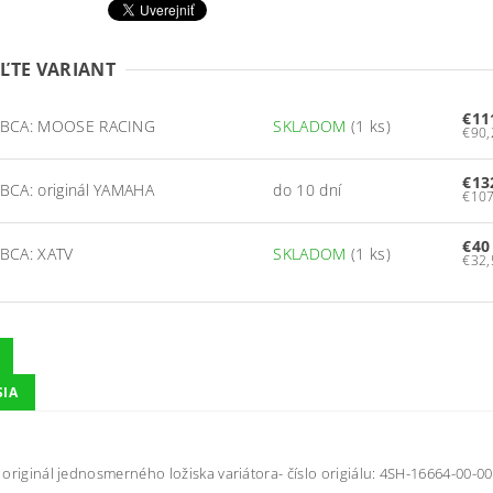
ĽTE VARIANT
€11
BCA: MOOSE RACING
SKLADOM
(1 ks)
€13
BCA: originál YAMAHA
do 10 dní
€40
BCA: XATV
SKLADOM
(1 ks)
SIA
originál jednosmerného ložiska variátora- číslo origiálu: 4SH-16664-00-00