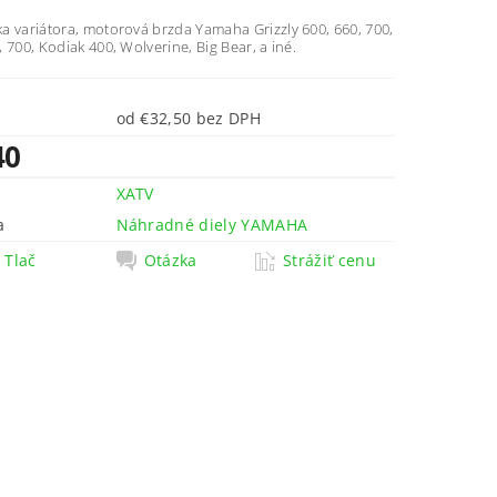
a variátora, motorová brzda Yamaha Grizzly 600, 660, 700,
 700, Kodiak 400, Wolverine, Big Bear, a iné.
od €32,50 bez DPH
40
XATV
a
Náhradné diely YAMAHA
Tlač
Otázka
Strážiť cenu