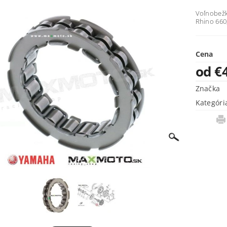
Voľnobežk
Rhino 660,
Cena
od €
Značka
Kategóri