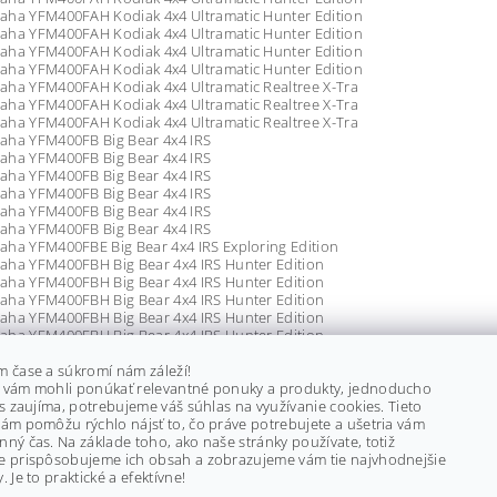
aha YFM400FAH Kodiak 4x4 Ultramatic Hunter Edition
aha YFM400FAH Kodiak 4x4 Ultramatic Hunter Edition
aha YFM400FAH Kodiak 4x4 Ultramatic Hunter Edition
aha YFM400FAH Kodiak 4x4 Ultramatic Hunter Edition
aha YFM400FAH Kodiak 4x4 Ultramatic Realtree X-Tra
aha YFM400FAH Kodiak 4x4 Ultramatic Realtree X-Tra
aha YFM400FAH Kodiak 4x4 Ultramatic Realtree X-Tra
aha YFM400FB Big Bear 4x4 IRS
aha YFM400FB Big Bear 4x4 IRS
aha YFM400FB Big Bear 4x4 IRS
aha YFM400FB Big Bear 4x4 IRS
aha YFM400FB Big Bear 4x4 IRS
aha YFM400FB Big Bear 4x4 IRS
ha YFM400FBE Big Bear 4x4 IRS Exploring Edition
aha YFM400FBH Big Bear 4x4 IRS Hunter Edition
aha YFM400FBH Big Bear 4x4 IRS Hunter Edition
aha YFM400FBH Big Bear 4x4 IRS Hunter Edition
aha YFM400FBH Big Bear 4x4 IRS Hunter Edition
aha YFM400FBH Big Bear 4x4 IRS Hunter Edition
aha YFM400FBH Big Bear 4x4 IRS Hunter Edition
aha YFM400FW Kodiak 4x4
m čase a súkromí nám záleží!
aha YFM400FW Kodiak 4x4
 vám mohli ponúkať relevantné ponuky a produkty, jednoducho
aha YFM400FW Kodiak 4x4
ás zaujíma, potrebujeme váš súhlas na využívanie cookies. Tieto
aha YFM400FW Kodiak 4x4
ám pomôžu rýchlo nájsť to, čo práve potrebujete a ušetria vám
aha YFM550D Grizzly 550 4x4
ný čas. Na základe toho, ako naše stránky používate, totiž
aha YFM550DH Grizzly 550 4x4 Hunter Edition
e prispôsobujeme ich obsah a zobrazujeme vám tie najvhodnejšie
aha YFM550FG Grizzly FI 4x4
. Je to praktické a efektívne!
aha YFM550FG Grizzly FI 4x4