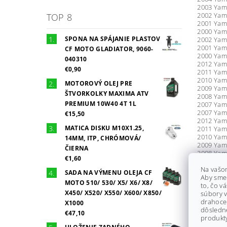
2003 Yam
2002 Yam
TOP 8
2001 Yam
2000 Yam
SPONA NA SPÁJANIE PLASTOV
2002 Yam
2001 Yam
CF MOTO GLADIATOR, 9060-
2000 Yam
040310
2012 Yam
€0,90
2011 Yam
2010 Yam
MOTOROVÝ OLEJ PRE
2009 Yam
ŠTVORKOLKY MAXIMA ATV
2008 Yam
PREMIUM 10W40 4T 1L
2007 Yam
2007 Yama
€15,50
2012 Yam
MATICA DISKU M10X1.25,
2011 Yam
2010 Yam
14MM, ITP, CHRÓMOVÁ/
2009 Yam
ČIERNA
2008 Yam
€1,60
2007 Yam
1999 Yam
Na vašo
SADA NA VÝMENU OLEJA CF
1998 Yam
Aby sme
MOTO 510/ 530/ X5/ X6/ X8/
1997 Yam
to, čo v
X450/ X520/ X550/ X600/ X850/
1996 Yam
súbory v
2014 Yam
drahocen
X1000
2014 Yam
dôsledn
€47,10
2013 Yam
produkty
2012 Yam