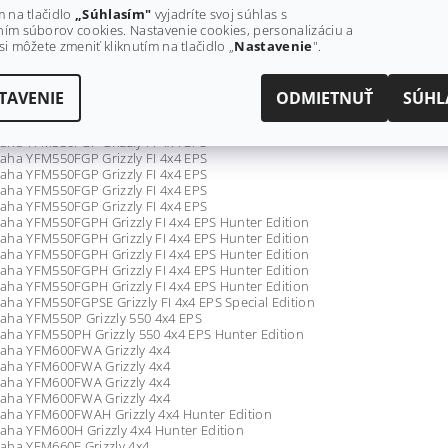
aha YFM550FG Grizzly FI 4x4
m na tlačidlo
„Súhlasím"
vyjadríte svoj súhlas s
aha YFM550FG Grizzly FI 4x4
ím súborov cookies. Nastavenie cookies, personalizáciu a
aha YFM550FG Grizzly FI 4x4
si môžete zmeniť kliknutím na tlačidlo „
Nastavenie
".
aha YFM550FGH Grizzly FI 4x4 Hunter Edition
aha YFM550FGH Grizzly FI 4x4 Hunter Edition
aha YFM550FGH Grizzly FI 4x4 Hunter Edition
TAVENIE
ODMIETNUŤ
SÚHL
aha YFM550FGH Grizzly FI 4x4 Hunter Edition
aha YFM550FGH Grizzly FI 4x4 Hunter Edition
aha YFM550FGP Grizzly FI 4x4 EPS
aha YFM550FGP Grizzly FI 4x4 EPS
aha YFM550FGP Grizzly FI 4x4 EPS
aha YFM550FGP Grizzly FI 4x4 EPS
aha YFM550FGP Grizzly FI 4x4 EPS
aha YFM550FGPH Grizzly FI 4x4 EPS Hunter Edition
aha YFM550FGPH Grizzly FI 4x4 EPS Hunter Edition
aha YFM550FGPH Grizzly FI 4x4 EPS Hunter Edition
aha YFM550FGPH Grizzly FI 4x4 EPS Hunter Edition
aha YFM550FGPH Grizzly FI 4x4 EPS Hunter Edition
ha YFM550FGPSE Grizzly FI 4x4 EPS Special Edition
aha YFM550P Grizzly 550 4x4 EPS
aha YFM550PH Grizzly 550 4x4 EPS Hunter Edition
aha YFM600FWA Grizzly 4x4
aha YFM600FWA Grizzly 4x4
aha YFM600FWA Grizzly 4x4
aha YFM600FWA Grizzly 4x4
aha YFM600FWAH Grizzly 4x4 Hunter Edition
aha YFM600H Grizzly 4x4 Hunter Edition
aha YFM660F Grizzly 4x4