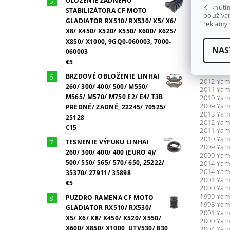
ULOŽENIE ZADNÉHO
2011 Yam
Kliknutí
STABILIZÁTORA CF MOTO
2010 Yam
používan
GLADIATOR RX510/ RX530/ X5/ X6/
2009 Yam
reklamy 
X8/ X450/ X520/ X550/ X600/ X625/
2013 Yam
2012 Yam
X850/ X1000, 9GQ0-060003, 7000-
2011 Yam
NAS
060003
2010 Yam
€5
2009 Yam
2013 Yam
BRZDOVÉ OBLOŽENIE LINHAI
2012 Yam
260/ 300/ 400/ 500/ M550/
2011 Yam
M565/ M570/ M750 E2/ E4/ T3B
2010 Yam
2009 Yam
PREDNÉ/ ZADNÉ, 22245/ 70525/
2013 Yam
25128
2012 Yam
€15
2011 Yam
2010 Yam
TESNENIE VÝFUKU LINHAI
2009 Yam
260/ 300/ 400/ 400 (EURO 4)/
2009 Yama
500/ 550/ 565/ 570/ 650, 25222/
2014 Yam
2014 Yam
35370/ 27911/ 35898
2001 Yam
€5
2000 Yam
1999 Yam
PUZDRO RAMENA CF MOTO
1998 Yam
GLADIATOR RX510/ RX530/
2001 Yam
X5/ X6/ X8/ X450/ X520/ X550/
2000 Yam
X600/ X850/ X1000, UTV530/ 830,
2004 Yam