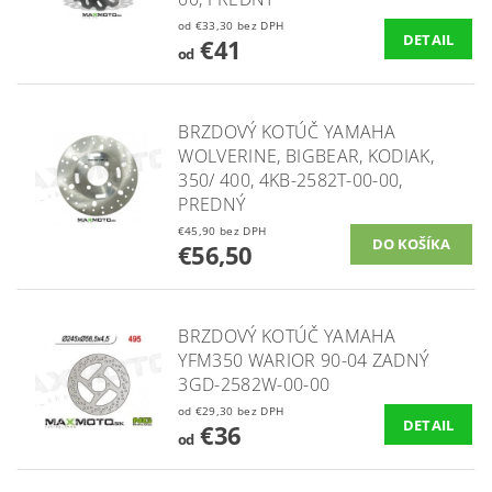
od €33,30 bez DPH
DETAIL
€41
od
BRZDOVÝ KOTÚČ YAMAHA
WOLVERINE, BIGBEAR, KODIAK,
350/ 400, 4KB-2582T-00-00,
PREDNÝ
€45,90 bez DPH
€56,50
BRZDOVÝ KOTÚČ YAMAHA
YFM350 WARIOR 90-04 ZADNÝ
3GD-2582W-00-00
od €29,30 bez DPH
DETAIL
€36
od