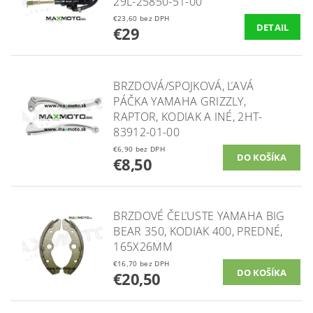
29L-25850-51-00
€23,60 bez DPH
DETAIL
€29
BRZDOVÁ/SPOJKOVÁ, ĽAVÁ
PÁČKA YAMAHA GRIZZLY,
RAPTOR, KODIAK A INÉ, 2HT-
83912-01-00
€6,90 bez DPH
€8,50
BRZDOVÉ ČEĽUSTE YAMAHA BIG
BEAR 350, KODIAK 400, PREDNÉ,
165X26MM
€16,70 bez DPH
€20,50