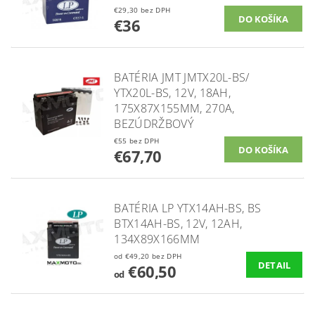
€29,30 bez DPH
€36
BATÉRIA JMT JMTX20L-BS/
YTX20L-BS, 12V, 18AH,
175X87X155MM, 270A,
BEZÚDRŽBOVÝ
€55 bez DPH
€67,70
BATÉRIA LP YTX14AH-BS, BS
BTX14AH-BS, 12V, 12AH,
134X89X166MM
od €49,20 bez DPH
DETAIL
€60,50
od