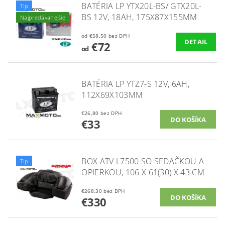
BATÉRIA LP YTX20L-BS/ GTX20L-
Tip
BS 12V, 18AH, 175X87X155MM
Najpredávanejšie
od €58,50 bez DPH
DETAIL
€72
od
BATÉRIA LP YTZ7-S 12V, 6AH,
112X69X103MM
€26,80 bez DPH
€33
BOX ATV L7500 SO SEDAČKOU A
Tip
OPIERKOU, 106 X 61(30) X 43 CM
€268,30 bez DPH
€330