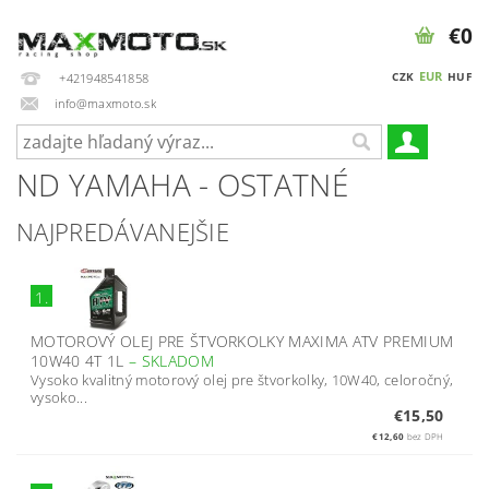
€0
EUR
CZK
HUF
+421948541858
info@maxmoto.sk
ND YAMAHA - OSTATNÉ
NAJPREDÁVANEJŠIE
1.
MOTOROVÝ OLEJ PRE ŠTVORKOLKY MAXIMA ATV PREMIUM
10W40 4T 1L
–
SKLADOM
Vysoko kvalitný motorový olej pre štvorkolky, 10W40, celoročný,
vysoko...
€15,50
€12,60
bez DPH