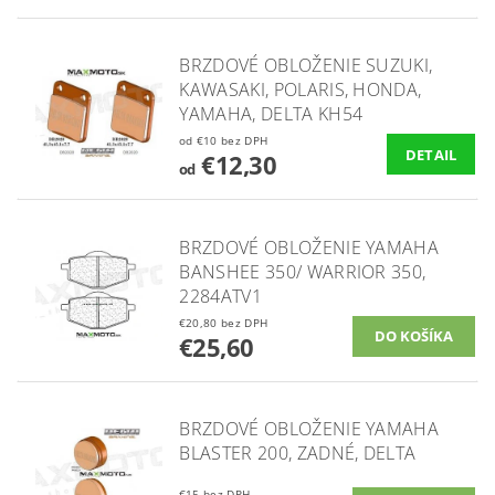
BRZDOVÉ OBLOŽENIE SUZUKI,
KAWASAKI, POLARIS, HONDA,
YAMAHA, DELTA KH54
od €10 bez DPH
DETAIL
€12,30
od
BRZDOVÉ OBLOŽENIE YAMAHA
BANSHEE 350/ WARRIOR 350,
2284ATV1
€20,80 bez DPH
€25,60
BRZDOVÉ OBLOŽENIE YAMAHA
BLASTER 200, ZADNÉ, DELTA
€15 bez DPH