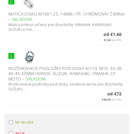
2.
MATICA DISKU M10X1.25, 14MM, ITP, CHRÓMOVÁ/ ČIERNA
–
SKLADOM
Matica kolesa určená pre štvorkolky YAMAHA, KAWASAKI,
SUZUKI a iné....
od €1,60
€1,30
bez DPH
3.
ROZŠIROVACIE PODLOŽKY POD DISKY 4/110, M10, 30-38-
40-45-50MM HONDA, SUZUKI, KAWASAKI, YAMAHA, CF
MOTO
–
SKLADOM
Rozširovacie podložky pod disky, zosílená verzia pre štvorkolky
SUZUKI,...
od €72
€58,50
bez DPH
NA SKLADE
AKCIA