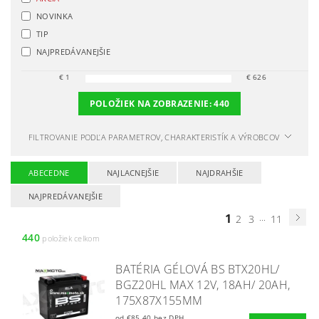
NOVINKA
TIP
NAJPREDÁVANEJŠIE
€
1
€
626
POLOŽIEK NA ZOBRAZENIE:
440
FILTROVANIE PODĽA PARAMETROV, CHARAKTERISTÍK A VÝROBCOV
ABECEDNE
NAJLACNEJŠIE
NAJDRAHŠIE
NAJPREDÁVANEJŠIE
1
...
2
3
11
440
položiek celkom
BATÉRIA GÉLOVÁ BS BTX20HL/
BGZ20HL MAX 12V, 18AH/ 20AH,
175X87X155MM
od €85,40 bez DPH