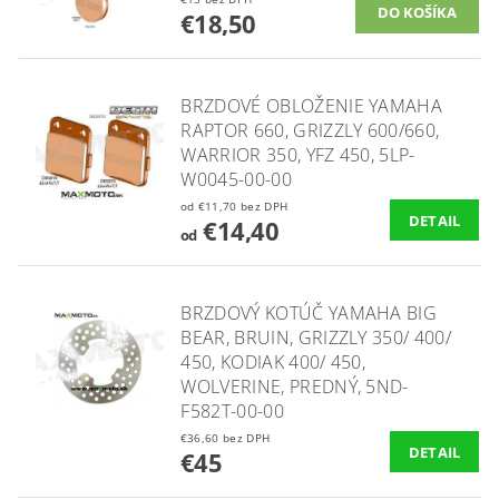
€18,50
BRZDOVÉ OBLOŽENIE YAMAHA
RAPTOR 660, GRIZZLY 600/660,
WARRIOR 350, YFZ 450, 5LP-
W0045-00-00
od €11,70 bez DPH
DETAIL
€14,40
od
BRZDOVÝ KOTÚČ YAMAHA BIG
BEAR, BRUIN, GRIZZLY 350/ 400/
450, KODIAK 400/ 450,
WOLVERINE, PREDNÝ, 5ND-
F582T-00-00
€36,60 bez DPH
DETAIL
€45