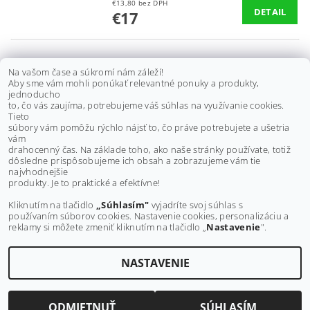
€13,80 bez DPH
DETAIL
€17
ČAP RIADENIA YAMAHA GRIZZLY
Na vašom čase a súkromí nám záleží!
Aby sme vám mohli ponúkať relevantné ponuky a produkty,
660, 700, RAPTOR, BLASTER,
jednoducho
WOLVERINE 350 A INÉ, L, 1UY-
to, čo vás zaujíma, potrebujeme váš súhlas na využívanie cookies.
23841-01-00/ 1UY-23845-01-00
Tieto
súbory vám pomôžu rýchlo nájsť to, čo práve potrebujete a ušetria
€13 bez DPH
vám
DETAIL
€16
drahocenný čas. Na základe toho, ako naše stránky používate, totiž
dôsledne prispôsobujeme ich obsah a zobrazujeme vám tie
najvhodnejšie
ĎALŠIE PRODUKTY
produkty. Je to praktické a efektívne!
Kliknutím na tlačidlo
„Súhlasím"
vyjadríte svoj súhlas s
1
...
používaním súborov cookies. Nastavenie cookies, personalizáciu a
2
3
11
reklamy si môžete zmeniť kliknutím na tlačidlo „
Nastavenie
".
NASTAVENIE
Upraviť nastavenie cookies
2026 ©
MAXMOTO.SK
, všetky práva vyhradené
Vytvoril Shoptet
ODMIETNUŤ
SÚHLASÍM