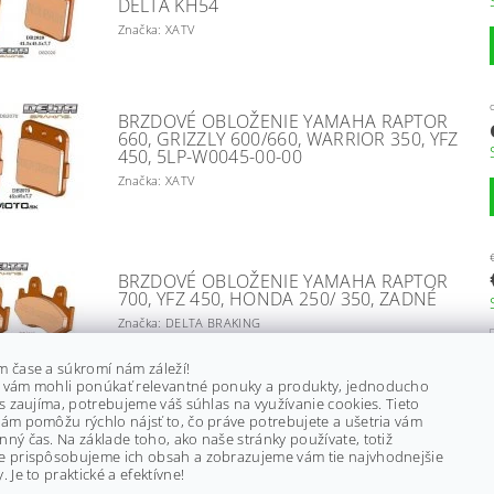
DELTA KH54
Značka: XATV
BRZDOVÉ OBLOŽENIE YAMAHA RAPTOR
660, GRIZZLY 600/660, WARRIOR 350, YFZ
450, 5LP-W0045-00-00
Značka: XATV
BRZDOVÉ OBLOŽENIE YAMAHA RAPTOR
700, YFZ 450, HONDA 250/ 350, ZADNÉ
Značka: DELTA BRAKING
m čase a súkromí nám záleží!
 vám mohli ponúkať relevantné ponuky a produkty, jednoducho
ás zaujíma, potrebujeme váš súhlas na využívanie cookies. Tieto
ám pomôžu rýchlo nájsť to, čo práve potrebujete a ušetria vám
BRZDOVÉ OBLOŽENIE YAMAHA RAPTOR
ný čas. Na základe toho, ako naše stránky používate, totiž
700, YFZ450, WOLVERINE 450, RHINO,
e prispôsobujeme ich obsah a zobrazujeme vám tie najvhodnejšie
1S3-W0045-00-00
. Je to praktické a efektívne!
Značka: XATV