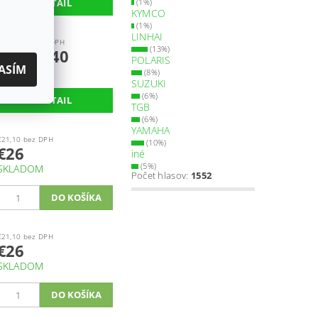
DETAIL
(1%)
KYMCO
(1%)
LINHAI
od €11,70 bez DPH
(13%)
od €14,40
POLARIS
ASÍM
SKLADOM
(8%)
SUZUKI
(6%)
DETAIL
TGB
(6%)
YAMAHA
€21,10 bez DPH
(10%)
€26
iné
(5%)
SKLADOM
Počet hlasov:
1552
€21,10 bez DPH
€26
SKLADOM