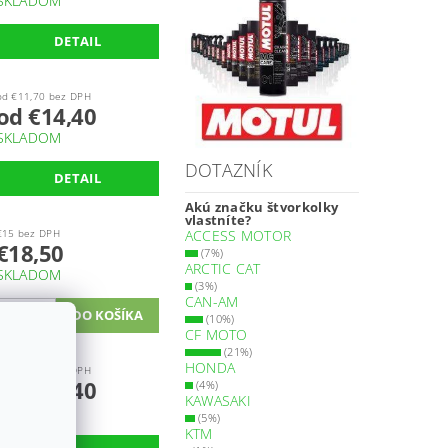
SKLADOM
DETAIL
od €11,70 bez DPH
od €14,40
SKLADOM
DOTAZNÍK
DETAIL
Akú značku štvorkolky
vlastníte?
€15 bez DPH
ACCESS MOTOR
€18,50
(7%)
ARCTIC CAT
SKLADOM
(3%)
CAN-AM
(10%)
CF MOTO
(21%)
HONDA
od €11,70 bez DPH
od €14,40
(4%)
KAWASAKI
SKLADOM
(5%)
KTM