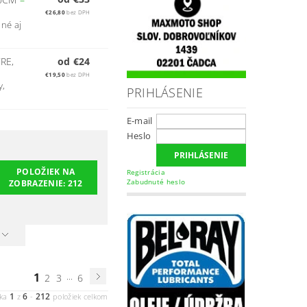
€26,80
bez DPH
dné aj
RE,
od €24
€19,50
bez DPH
y,
PRIHLÁSENIE
E-mail
Heslo
POLOŽIEK NA
Registrácia
Zabudnuté heslo
ZOBRAZENIE:
212
1
...
2
3
6
1
6
212
nka
z
-
položiek celkom