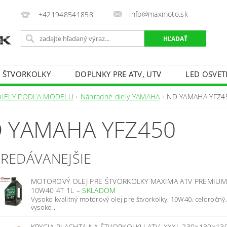
info@maxmoto.sk
+421948541858
E ŠTVORKOLKY
DOPLNKY PRE ATV, UTV
LED OSVET
DIELY PODĽA MODELU
Náhradné diely YAMAHA
ND YAMAHA YFZ4
 YAMAHA YFZ450
PREDÁVANEJŠIE
MOTOROVÝ OLEJ PRE ŠTVORKOLKY MAXIMA ATV PREMIUM
10W40 4T 1L
–
SKLADOM
Vysoko kvalitný motorový olej pre štvorkolky, 10W40, celoročný
vysoko...
KRYCIA PLACHTA NA ŠTVORKOLKU ATV, XXXL 230×130×1