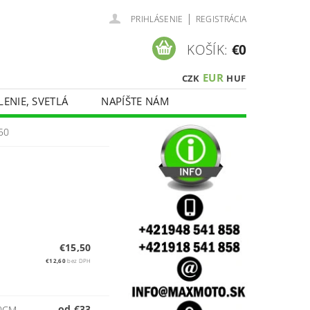
|
PRIHLÁSENIE
REGISTRÁCIA
KOŠÍK:
€0
EUR
CZK
HUF
LENIE, SVETLÁ
NAPÍŠTE NÁM
50
€15,50
€12,60
bez DPH
,
od €33
30CM
–