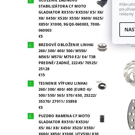
ULOŽENIE ZADNÉHO
Kliknutí
STABILIZÁTORA CF MOTO
používan
GLADIATOR RX510/ RX530/ X5/ X6/
reklamy 
X8/ X450/ X520/ X550/ X600/ X625/
X850/ X1000, 9GQ0-060003, 7000-
NAS
060003
€5
BRZDOVÉ OBLOŽENIE LINHAI
260/ 300/ 400/ 500/ M550/
M565/ M570/ M750 E2/ E4/ T3B
PREDNÉ/ ZADNÉ, 22245/ 70525/
25128
€15
TESNENIE VÝFUKU LINHAI
260/ 300/ 400/ 400 (EURO 4)/
500/ 550/ 565/ 570/ 650, 25222/
35370/ 27911/ 35898
€5
PUZDRO RAMENA CF MOTO
GLADIATOR RX510/ RX530/
X5/ X6/ X8/ X450/ X520/ X550/
X600/ X850/ X1000, UTV530/ 830,