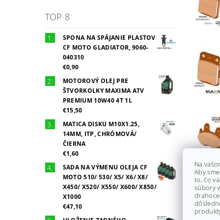
TOP 8
SPONA NA SPÁJANIE PLASTOV
CF MOTO GLADIATOR, 9060-
040310
€0,90
MOTOROVÝ OLEJ PRE
ŠTVORKOLKY MAXIMA ATV
PREMIUM 10W40 4T 1L
€15,50
MATICA DISKU M10X1.25,
14MM, ITP, CHRÓMOVÁ/
ČIERNA
€1,60
Na vašo
SADA NA VÝMENU OLEJA CF
Aby sme
MOTO 510/ 530/ X5/ X6/ X8/
to, čo v
X450/ X520/ X550/ X600/ X850/
súbory v
drahocen
X1000
dôsledn
€47,10
produkty