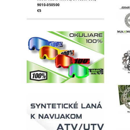
9010-050500
€5