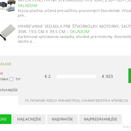
SKLADOM
Krycia plachta určená pre väčšinu pracovných štvorkoliek. Vho
pre...
VYHRIEVANIE SEDADLA PRE ŠTVORKOLKY, MOTORKY, SKÚT
35W, 19,5 CM X 39,5 CM
–
SKLADOM
Karbónové vyhrievanie sedadla, vhodné pre motorky, štvorkolk
skútre a...
SKLADE
IA
€
2
€
923
INKA
TIP
DÁVANEJŠIE
FILTROVANIE PODĽA PARAMETROV, CHARAKTERISTÍK A VÝROBCOV
DNE
NAJLACNEJŠIE
NAJDRAHŠIE
NAJPREDÁVANEJŠIE
Strá