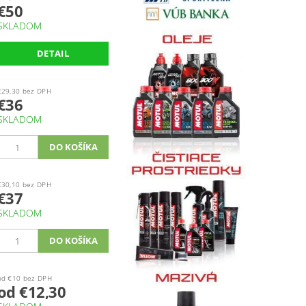
€50
SKLADOM
DETAIL
€29,30 bez DPH
€36
SKLADOM
€30,10 bez DPH
€37
SKLADOM
od €10 bez DPH
od €12,30