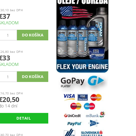
€30,10 bez DPH
€37
SKLADOM
€26,80 bez DPH
€33
SKLADOM
€16,70 bez DPH
€20,50
do 14 dní
DETAIL
€40,70 bez DPH