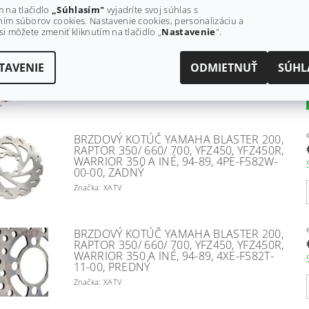
m na tlačidlo
„Súhlasím"
vyjadríte svoj súhlas s
ím súborov cookies. Nastavenie cookies, personalizáciu a
si môžete zmeniť kliknutím na tlačidlo „
Nastavenie
".
BRZDOVÉ OBLOŽENIE YAMAHA RAPTOR
700, YFZ450, WOLVERINE 450, RHINO,
TAVENIE
ODMIETNUŤ
SÚHL
1S3-W0045-10-00
Značka: XATV
BRZDOVÝ KOTÚČ YAMAHA BLASTER 200,
RAPTOR 350/ 660/ 700, YFZ450, YFZ450R,
WARRIOR 350 A INÉ, 94-89, 4PE-F582W-
00-00, ZADNÝ
Značka: XATV
BRZDOVÝ KOTÚČ YAMAHA BLASTER 200,
RAPTOR 350/ 660/ 700, YFZ450, YFZ450R,
WARRIOR 350 A INÉ, 94-89, 4XE-F582T-
11-00, PREDNÝ
Značka: XATV