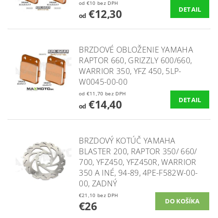
od €10 bez DPH
DETAIL
€12,30
od
BRZDOVÉ OBLOŽENIE YAMAHA
RAPTOR 660, GRIZZLY 600/660,
WARRIOR 350, YFZ 450, 5LP-
W0045-00-00
od €11,70 bez DPH
DETAIL
€14,40
od
BRZDOVÝ KOTÚČ YAMAHA
BLASTER 200, RAPTOR 350/ 660/
700, YFZ450, YFZ450R, WARRIOR
350 A INÉ, 94-89, 4PE-F582W-00-
00, ZADNÝ
€21,10 bez DPH
€26