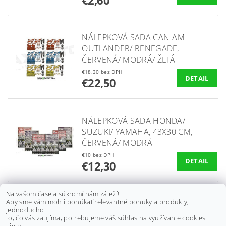
€2,60
NÁLEPKOVÁ SADA CAN-AM
OUTLANDER/ RENEGADE,
ČERVENÁ/ MODRÁ/ ŽLTÁ
€18,30 bez DPH
DETAIL
€22,50
NÁLEPKOVÁ SADA HONDA/
SUZUKI/ YAMAHA, 43X30 CM,
ČERVENÁ/ MODRÁ
€10 bez DPH
DETAIL
€12,30
Na vašom čase a súkromí nám záleží!
Aby sme vám mohli ponúkať relevantné ponuky a produkty,
OCHRANNÝ RÁM PREDNÝ
jednoducho
YAMAHA BLASTER YFS 200,
to, čo vás zaujíma, potrebujeme váš súhlas na využívanie cookies.
MODEL XL