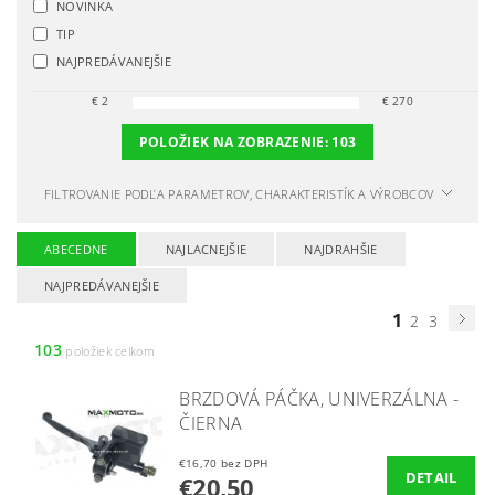
NOVINKA
TIP
NAJPREDÁVANEJŠIE
€
2
€
270
POLOŽIEK NA ZOBRAZENIE:
103
FILTROVANIE PODĽA PARAMETROV, CHARAKTERISTÍK A VÝROBCOV
ABECEDNE
NAJLACNEJŠIE
NAJDRAHŠIE
NAJPREDÁVANEJŠIE
1
2
3
103
položiek celkom
BRZDOVÁ PÁČKA, UNIVERZÁLNA -
ČIERNA
€16,70 bez DPH
DETAIL
€20,50