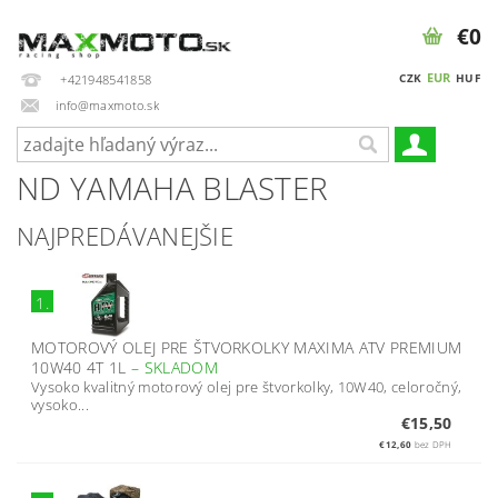
€0
EUR
CZK
HUF
+421948541858
info@maxmoto.sk
ND YAMAHA BLASTER
NAJPREDÁVANEJŠIE
1.
MOTOROVÝ OLEJ PRE ŠTVORKOLKY MAXIMA ATV PREMIUM
10W40 4T 1L
–
SKLADOM
Vysoko kvalitný motorový olej pre štvorkolky, 10W40, celoročný,
vysoko...
€15,50
€12,60
bez DPH