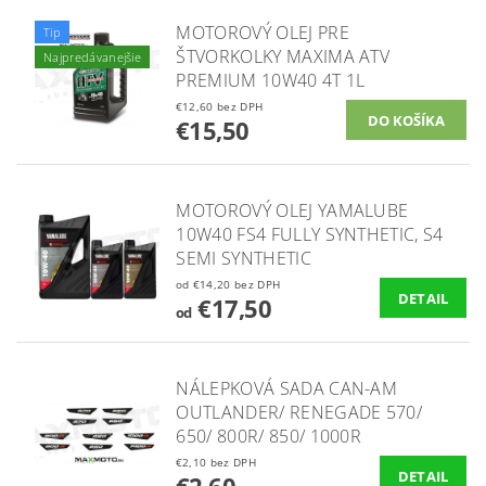
MOTOROVÝ OLEJ PRE
Tip
ŠTVORKOLKY MAXIMA ATV
Najpredávanejšie
PREMIUM 10W40 4T 1L
€12,60 bez DPH
€15,50
MOTOROVÝ OLEJ YAMALUBE
10W40 FS4 FULLY SYNTHETIC, S4
SEMI SYNTHETIC
od €14,20 bez DPH
DETAIL
€17,50
od
NÁLEPKOVÁ SADA CAN-AM
OUTLANDER/ RENEGADE 570/
650/ 800R/ 850/ 1000R
€2,10 bez DPH
DETAIL