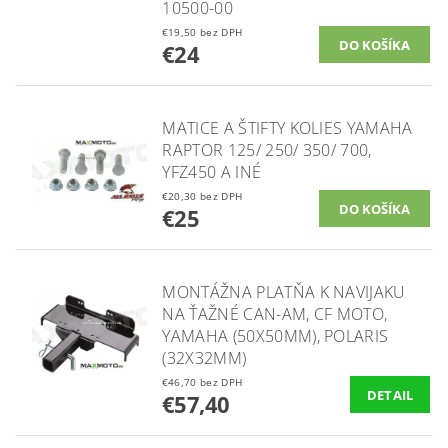
10500-00
€19,50 bez DPH
€24
MATICE A ŠTIFTY KOLIES YAMAHA
RAPTOR 125/ 250/ 350/ 700,
YFZ450 A INÉ
€20,30 bez DPH
€25
MONTÁŽNA PLATŇA K NAVIJAKU
NA ŤAŽNÉ CAN-AM, CF MOTO,
YAMAHA (50X50MM), POLARIS
(32X32MM)
€46,70 bez DPH
DETAIL
€57,40