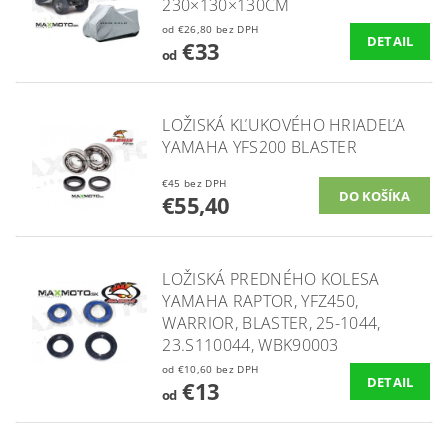
230×130×130CM
od €26,80 bez DPH
DETAIL
€33
od
LOŽISKÁ KĽUKOVÉHO HRIADEĽA
YAMAHA YFS200 BLASTER
€45 bez DPH
€55,40
LOŽISKÁ PREDNÉHO KOLESA
YAMAHA RAPTOR, YFZ450,
WARRIOR, BLASTER, 25-1044,
23.S110044, WBK90003
od €10,60 bez DPH
DETAIL
€13
od