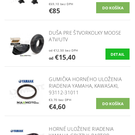
€69,10 bez DPH
€85
DUŠA PRE ŠTVORKOLKY MOOSE
ATV/UTV
od €12,50 bez DPH
DETAIL
€15,40
od
GUMIČKA HORNÉHO ULOŽENIA
RIADENIA YAMAHA, KAWASAKI,
93112-31011
€3,70 bez DPH
€4,60
HORNÉ ULOŽENIE RIADENIA