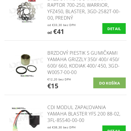
RAPTOR 700-250, WARRIOR,
YFZ450, BLASTER, 3GD-2582T-00-
00, PREDNÝ
od €33,30 bez DPH
DETAIL
€41
od
BRZDOVÝ PIESTIK S GUMIČKAMI
YAMAHA GRIZZLY 350/ 400/ 450/
600/ 660, KODIAK 400/ 450, 3GD-
W0057-00-00
€12,20 bez DPH
€15
CDI MODUL ZAPAĽOVANIA
YAMAHA BLASTER YFS 200 88-02,
3FL-85540-00-00
od €38,30 bez DPH