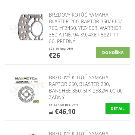
BRZDOVÝ KOTÚČ YAMAHA
BLASTER 200, RAPTOR 350/ 660/
700, YFZ450, YFZ450R, WARRIOR
350 A INÉ, 94-89, 4XE-F582T-11-
00, PREDNÝ
€21,10 bez DPH
€26
BRZDOVÝ KOTÚČ YAMAHA
RAPTOR 660, BLASTER 200,
BANSHEE 350, 5FK-2582W-00-00,
ZADNÝ
od €37,50 bez DPH
DETAIL
€46,10
od
BRZDOVÝ KOTÚČ YAMAHA