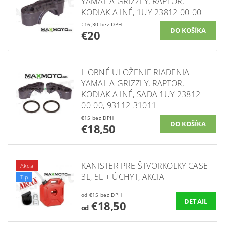
YAMAHA GRIZZLY, RAPTOR,
KODIAK A INÉ, 1UY-23812-00-00
€16,30 bez DPH
€20
HORNÉ ULOŽENIE RIADENIA
YAMAHA GRIZZLY, RAPTOR,
KODIAK A INÉ, SADA 1UY-23812-
00-00, 93112-31011
€15 bez DPH
€18,50
KANISTER PRE ŠTVORKOLKY CASE
Akcia
3L, 5L + ÚCHYT, AKCIA
Tip
od €15 bez DPH
DETAIL
€18,50
od