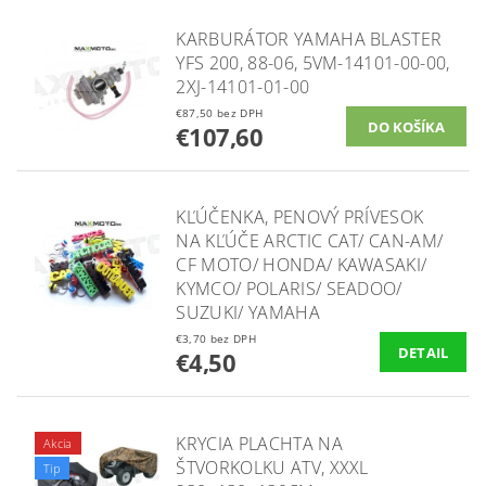
KARBURÁTOR YAMAHA BLASTER
YFS 200, 88-06, 5VM-14101-00-00,
2XJ-14101-01-00
€87,50 bez DPH
€107,60
KĽÚČENKA, PENOVÝ PRÍVESOK
NA KĽÚČE ARCTIC CAT/ CAN-AM/
CF MOTO/ HONDA/ KAWASAKI/
KYMCO/ POLARIS/ SEADOO/
SUZUKI/ YAMAHA
€3,70 bez DPH
DETAIL
€4,50
KRYCIA PLACHTA NA
Akcia
ŠTVORKOLKU ATV, XXXL
Tip