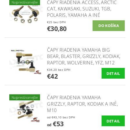
ČAPY RIADENIA ACCESS, ARCTIC
Najpredávanejšie
CAT, KAWASAKI, SUZUKI, TGB,
POLARIS, YAMAHA A INÉ
€25 bez DPH
€30,80
ČAPY RIADENIA YAMAHA BIG
BEAR, BLASTER, GRIZZLY, KODIAK,
RAPTOR, WOLVERINE, YFZ, M12
€34,20 bez DPH
DETAIL
€42
ČAPY RIADENIA YAMAHA
Najpredávanejšie
GRIZZLY, RAPTOR, KODIAK A INÉ,
M10
od €43,10 bez DPH
DETAIL
€53
od