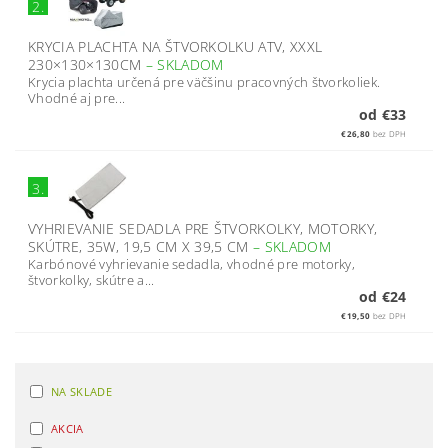
2.
KRYCIA PLACHTA NA ŠTVORKOLKU ATV, XXXL
230×130×130CM
–
SKLADOM
Krycia plachta určená pre väčšinu pracovných štvorkoliek.
Vhodné aj pre...
od €33
€26,80
bez DPH
3.
VYHRIEVANIE SEDADLA PRE ŠTVORKOLKY, MOTORKY,
SKÚTRE, 35W, 19,5 CM X 39,5 CM
–
SKLADOM
Karbónové vyhrievanie sedadla, vhodné pre motorky,
štvorkolky, skútre a...
od €24
€19,50
bez DPH
NA SKLADE
AKCIA