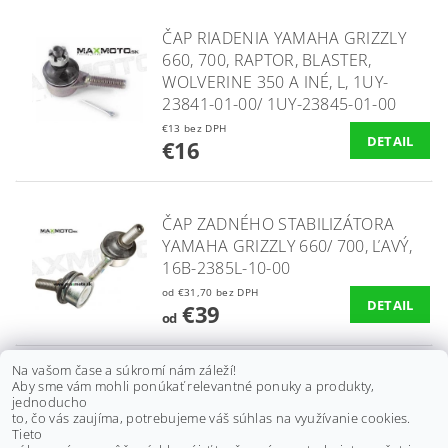
ČAP RIADENIA YAMAHA GRIZZLY
660, 700, RAPTOR, BLASTER,
WOLVERINE 350 A INÉ, L, 1UY-
23841-01-00/ 1UY-23845-01-00
€13 bez DPH
DETAIL
€16
ČAP ZADNÉHO STABILIZÁTORA
YAMAHA GRIZZLY 660/ 700, ĽAVÝ,
16B-2385L-10-00
od €31,70 bez DPH
DETAIL
€39
od
Na vašom čase a súkromí nám záleží!
Aby sme vám mohli ponúkať relevantné ponuky a produkty,
ČAP ZADNÉHO STABILIZÁTORA
jednoducho
YAMAHA GRIZZLY 660/ 700,
to, čo vás zaujíma, potrebujeme váš súhlas na využívanie cookies.
PRAVÝ, 16B-2385M-10-00
Tieto