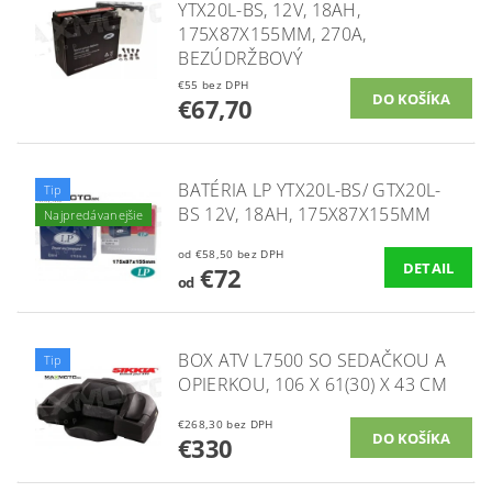
YTX20L-BS, 12V, 18AH,
175X87X155MM, 270A,
BEZÚDRŽBOVÝ
€55 bez DPH
€67,70
BATÉRIA LP YTX20L-BS/ GTX20L-
Tip
BS 12V, 18AH, 175X87X155MM
Najpredávanejšie
od €58,50 bez DPH
DETAIL
€72
od
BOX ATV L7500 SO SEDAČKOU A
Tip
OPIERKOU, 106 X 61(30) X 43 CM
€268,30 bez DPH
€330