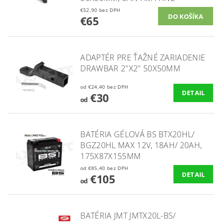
€52,90 bez DPH
€65
ADAPTÉR PRE ŤAŽNÉ ZARIADENIE
DRAWBAR 2"X2" 50X50MM
od €24,40 bez DPH
DETAIL
€30
od
BATÉRIA GÉLOVÁ BS BTX20HL/
BGZ20HL MAX 12V, 18AH/ 20AH,
175X87X155MM
od €85,40 bez DPH
DETAIL
€105
od
BATÉRIA JMT JMTX20L-BS/