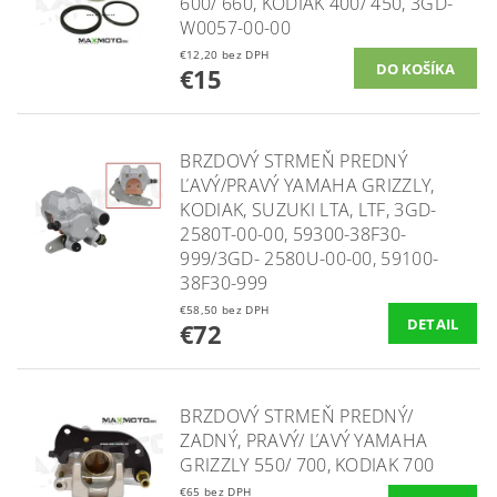
600/ 660, KODIAK 400/ 450, 3GD-
W0057-00-00
€12,20 bez DPH
€15
BRZDOVÝ STRMEŇ PREDNÝ
ĽAVÝ/PRAVÝ YAMAHA GRIZZLY,
KODIAK, SUZUKI LTA, LTF, 3GD-
2580T-00-00, 59300-38F30-
999/3GD- 2580U-00-00​, 59100-
38F30-999
€58,50 bez DPH
DETAIL
€72
BRZDOVÝ STRMEŇ PREDNÝ/
ZADNÝ, PRAVÝ/ ĽAVÝ YAMAHA
GRIZZLY 550/ 700, KODIAK 700
€65 bez DPH