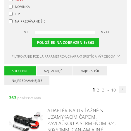
NOVINKA
TIP
NAJPREDÁVANEJŠIE
€
1
€
718
POLOŽIEK NA ZOBRAZENIE:
363
FILTROVANIE PODĽA PARAMETROV, CHARAKTERISTÍK A VÝROBCOV
ABECEDNE
NAJLACNEJŠIE
NAJDRAHŠIE
NAJPREDÁVANEJŠIE
1
...
2
3
10
363
položiek celkom
ADAPTÉR NA US ŤAŽNÉ S
UZAMYKACÍM ČAPOM,
ZÁVLAČKOU A STRMEŇOM 3/4,
50X50MM, CAN-AM A INÉ