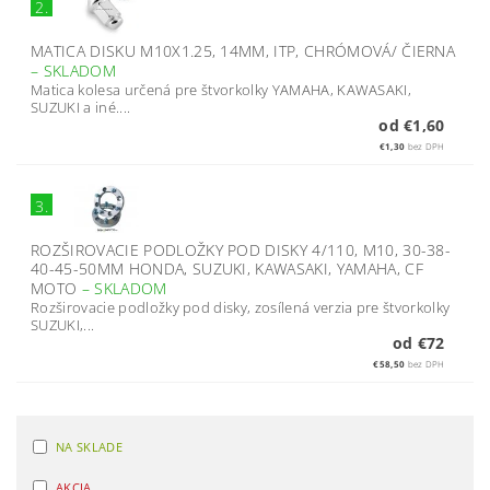
2.
MATICA DISKU M10X1.25, 14MM, ITP, CHRÓMOVÁ/ ČIERNA
–
SKLADOM
Matica kolesa určená pre štvorkolky YAMAHA, KAWASAKI,
SUZUKI a iné....
od €1,60
€1,30
bez DPH
3.
ROZŠIROVACIE PODLOŽKY POD DISKY 4/110, M10, 30-38-
40-45-50MM HONDA, SUZUKI, KAWASAKI, YAMAHA, CF
MOTO
–
SKLADOM
Rozširovacie podložky pod disky, zosílená verzia pre štvorkolky
SUZUKI,...
od €72
€58,50
bez DPH
NA SKLADE
AKCIA