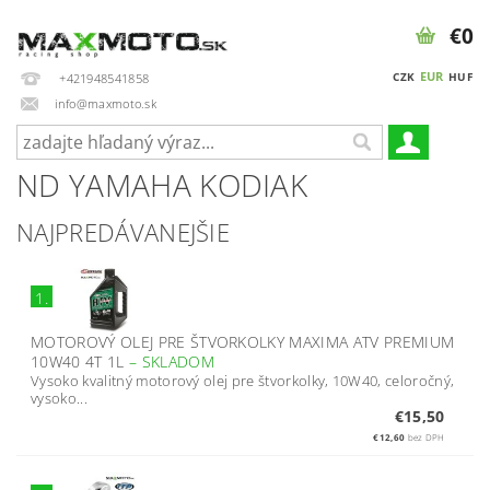
€0
EUR
CZK
HUF
+421948541858
info@maxmoto.sk
ND YAMAHA KODIAK
NAJPREDÁVANEJŠIE
1.
MOTOROVÝ OLEJ PRE ŠTVORKOLKY MAXIMA ATV PREMIUM
10W40 4T 1L
–
SKLADOM
Vysoko kvalitný motorový olej pre štvorkolky, 10W40, celoročný,
vysoko...
€15,50
€12,60
bez DPH