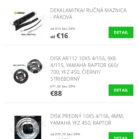
DEKALAMITKA/ RUČNÁ MAZNICA
- PÁKOVÁ
od €13 bez DPH
DETAIL
€16
od
DISK AR112 10X5 4/156, 9X8
4/115, YAMAHA RAPTOR 660/
700, YFZ 450, ČIERNY/
STRIEBORNÝ
€71,50 bez DPH
DETAIL
€88
DISK PREDNÝ 10X5 4/156, 4MM,
YAMAHA YFZ 450, RAPTOR
od €70,70 bez DPH
DETAIL