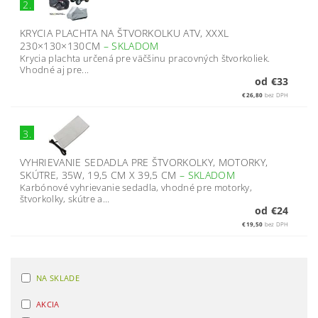
2.
KRYCIA PLACHTA NA ŠTVORKOLKU ATV, XXXL
230×130×130CM
–
SKLADOM
Krycia plachta určená pre väčšinu pracovných štvorkoliek.
Vhodné aj pre...
od €33
€26,80
bez DPH
3.
VYHRIEVANIE SEDADLA PRE ŠTVORKOLKY, MOTORKY,
SKÚTRE, 35W, 19,5 CM X 39,5 CM
–
SKLADOM
Karbónové vyhrievanie sedadla, vhodné pre motorky,
štvorkolky, skútre a...
od €24
€19,50
bez DPH
NA SKLADE
AKCIA