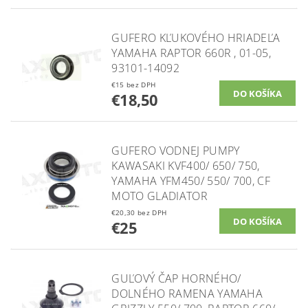
GUFERO KĽUKOVÉHO HRIADEĽA
YAMAHA RAPTOR 660R , 01-05,
93101-14092
€15 bez DPH
€18,50
GUFERO VODNEJ PUMPY
KAWASAKI KVF400/ 650/ 750,
YAMAHA YFM450/ 550/ 700, CF
MOTO GLADIATOR
€20,30 bez DPH
€25
GUĽOVÝ ČAP HORNÉHO/
DOLNÉHO RAMENA YAMAHA