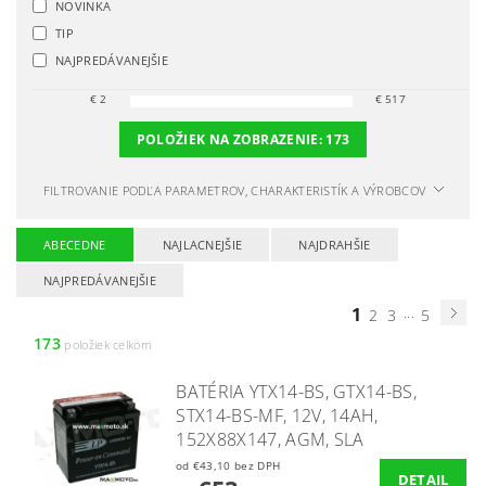
NOVINKA
TIP
NAJPREDÁVANEJŠIE
€
2
€
517
POLOŽIEK NA ZOBRAZENIE:
173
FILTROVANIE PODĽA PARAMETROV, CHARAKTERISTÍK A VÝROBCOV
ABECEDNE
NAJLACNEJŠIE
NAJDRAHŠIE
NAJPREDÁVANEJŠIE
1
...
2
3
5
173
položiek celkom
BATÉRIA YTX14-BS, GTX14-BS,
STX14-BS-MF, 12V, 14AH,
152X88X147, AGM, SLA
od €43,10 bez DPH
DETAIL