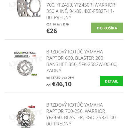
700, YFZ450, YFZ450R, WARRIOR
350 A INÉ, 94-89, 4XE-F582T-11-
00, PREDNÝ
€21,10 bez DPH
€26
BRZDOVÝ KOTÚČ YAMAHA
RAPTOR 660, BLASTER 200,
BANSHEE 350, 5FK-2582W-00-00,
ZADNÝ
od €37,50 bez DPH
DETAIL
€46,10
od
BRZDOVÝ KOTÚČ YAMAHA
RAPTOR 700-250, WARRIOR,
YFZ450, BLASTER, 3GD-2582T-00-
00, PREDNÝ