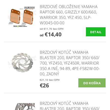
BRZDOVÉ OBLOŽENIE YAMAHA
RAPTOR 660, GRIZZLY 600/660,
WARRIOR 350, YFZ 450, 5LP-
W0045-00-00
od €11,70 bez DPH
DETAIL
€14,40
od
BRZDOVÝ KOTÚČ YAMAHA
BLASTER 200, RAPTOR 350/ 660/
700, YFZ450, YFZ450R, WARRIOR
350 A INÉ, 94-89, 4PE-F582W-00-
00, ZADNÝ
€21,10 bez DPH
€26
BRZDOVÝ KOTÚČ YAMAHA
BLASTER 200, RAPTOR 350/ 660/