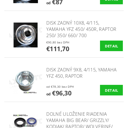
€87
od
DISK ZADNÝ 10X8, 4/115,
YAMAHA YFZ 450/ 450R, RAPTOR
250/ 350/ 660/ 700
€90,80 bez DPH
DETAIL
€111,70
DISK ZADNÝ 9X8, 4/115, YAMAHA
YFZ 450, RAPTOR
od €78,30 bez DPH
DETAIL
€96,30
od
DOLNÉ ULOŽENIE RIADENIA
YAMAHA BIG BEAR/ GRIZZLY/
KODIAK/ RAPTOR/ WOLVERINE/