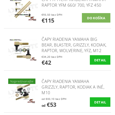
RAPTOR YFM 660/ 700, YFZ 450
€93,50 bez DPH
€115
ČAPY RIADENIA YAMAHA BIG
BEAR, BLASTER, GRIZZLY, KODIAK,
RAPTOR, WOLVERINE, YFZ, M12
€34,20 bez DPH
DETAIL
€42
ČAPY RIADENIA YAMAHA
Najpredávanejšie
GRIZZLY, RAPTOR, KODIAK A INÉ,
M10
od €43,10 bez DPH
DETAIL
€53
od