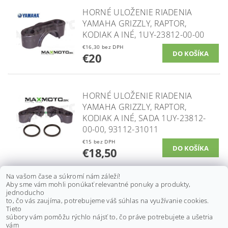
HORNÉ ULOŽENIE RIADENIA
YAMAHA GRIZZLY, RAPTOR,
KODIAK A INÉ, 1UY-23812-00-00
€16,30 bez DPH
€20
HORNÉ ULOŽENIE RIADENIA
YAMAHA GRIZZLY, RAPTOR,
KODIAK A INÉ, SADA 1UY-23812-
00-00, 93112-31011
€15 bez DPH
€18,50
Na vašom čase a súkromí nám záleží!
Aby sme vám mohli ponúkať relevantné ponuky a produkty,
CHLADIČ VODY YAMAHA RAPTOR
jednoducho
to, čo vás zaujíma, potrebujeme váš súhlas na využívanie cookies.
660, 01-05, 5LP-12461-10-00
Tieto
súbory vám pomôžu rýchlo nájsť to, čo práve potrebujete a ušetria
€125 bez DPH
vám