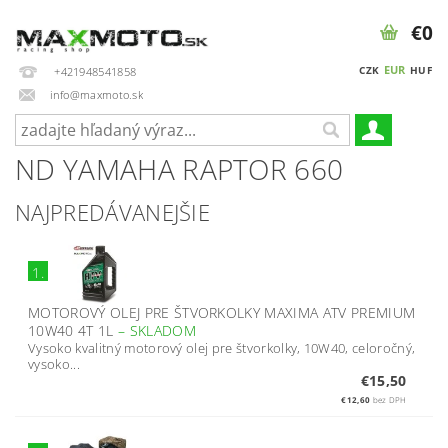
€0
EUR
CZK
HUF
+421948541858
info@maxmoto.sk
ND YAMAHA RAPTOR 660
NAJPREDÁVANEJŠIE
1.
MOTOROVÝ OLEJ PRE ŠTVORKOLKY MAXIMA ATV PREMIUM
10W40 4T 1L
–
SKLADOM
Vysoko kvalitný motorový olej pre štvorkolky, 10W40, celoročný,
vysoko...
€15,50
€12,60
bez DPH