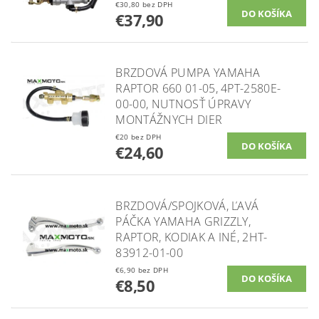
€30,80 bez DPH
€37,90
BRZDOVÁ PUMPA YAMAHA
RAPTOR 660 01-05, 4PT-2580E-
00-00, NUTNOSŤ ÚPRAVY
MONTÁŽNYCH DIER
€20 bez DPH
€24,60
BRZDOVÁ/SPOJKOVÁ, ĽAVÁ
PÁČKA YAMAHA GRIZZLY,
RAPTOR, KODIAK A INÉ, 2HT-
83912-01-00
€6,90 bez DPH
€8,50