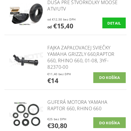
DUŠA PRE ŠTVORKOLKY MOOSE
ATV/UTV
od €12,50 bez DPH
DETAIL
€15,40
od
FAJKA ZAPAĽOVACEJ SVIEČKY
YAMAHA GRIZZLY 660,RAPTOR
660, RHINO 660, 01-08, 3YF-
82370-00
€11,40 bez DPH
€14
GUFERÁ MOTORA YAMAHA
RAPTOR 660, RHINO 660
€25 bez DPH
€30,80