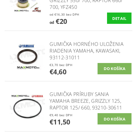
GRIZZLY 550/ 700, RAPTOR 660/
700, YFZ450
od €16,30 bez DPH
DETAIL
€20
od
GUMIČKA HORNÉHO ULOŽENIA
RIADENIA YAMAHA, KAWASAKI,
93112-31011
€3,70 bez DPH
€4,60
GUMIČKA PRÍRUBY SANIA
YAMAHA BREEZE, GRIZZLY 125,
RAPTOR 125/ 660, 93210-30611
€9,40 bez DPH
€11,50